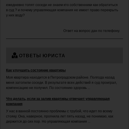
ежедневно топят соседи не знаем кто собственники как обратиться
в суд ? и почему управляющая компания не имеет право перекрыть
у них воду?
Ответ на вопрос дан по телефону.
ОТВЕТЫ ЮРИСТА
Как улучшить состояние квартиры
Моя квартира находится в Петроградском районе. Полгода назад
меня затопили соседи. В результате всех действий я суд проиграл,
компенсацию не получил. По состоянию здоровь ...
Что делать, если за залив квартиры отвечает управляющая
компания
У нас в ванной постоянно проблемы с трубой, что идет по всему
стояку. Она, наверное, прогнила лет пять назад, не понимаю, как
держится до сих пор. Но управляющая компания ...