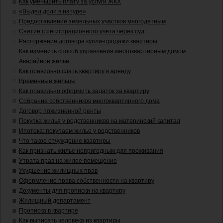
Как уменьшить плату за услуги ЖКХ
«Выдел доли в натуре»
Предоставление земельных участков многодетным
Снятие с регистрационного учета через суд
Расторжение договора купли-продажи квартиры
Как изменить способ управления многоквартирным домом
Аварийное жилье
Как правильно сдать квартиру в аренду
Временные жильцы
Как правильно оформить задаток за квартиру
Собрание собственников многоквартирного дома
Договор пожизненной ренты
Покупка жилья у родственников на материнский капитал
Ипотека: покупаем жилье у родственников
Что такое отчуждение квартиры
Как признать жилье непригодным для проживания
Утрата прав на жилое помещение
Ухудшение жилищных прав
Оформление права собственности на квартиру
Документы для прописки на квартиру
Жилищный департамент
Прописка в квартире
Как выписать человека из квартиры