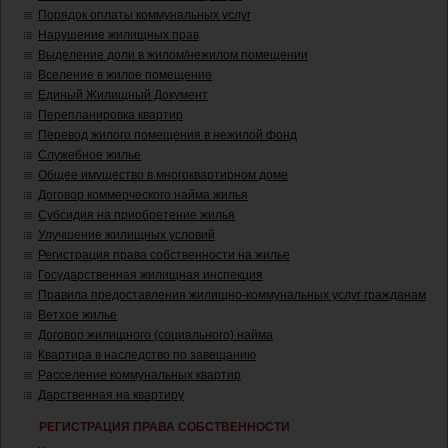
Порядок оплаты коммунальных услуг
Нарушение жилищных прав
Выделение доли в жилом/нежилом помещении
Вселение в жилое помещение
Единый Жилищный Документ
Перепланировка квартир
Перевод жилого помещения в нежилой фонд
Служебное жилье
Общее имущество в многоквартирном доме
Договор коммерческого найма жилья
Субсидия на приобретение жилья
Улучшение жилищных условий
Регистрация права собственности на жилье
Государственная жилищная инспекция
Правила предоставления жилищно-коммунальных услуг гражданам
Ветхое жилье
Договор жилищного (социального) найма
Квартира в наследство по завещанию
Расселение коммунальных квартир
Дарственная на квартиру
РЕГИСТРАЦИЯ ПРАВА СОБСТВЕННОСТИ