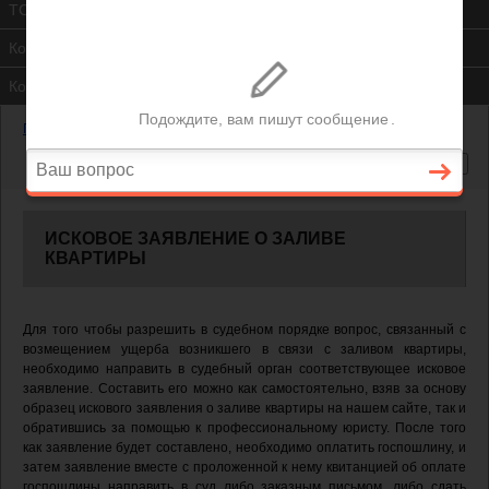
ТСЖ
Контакты
Консультация юриста
Главная
—
Исковое заявление о заливе квартиры
ИСКОВОЕ ЗАЯВЛЕНИЕ О ЗАЛИВЕ
КВАРТИРЫ
Для того чтобы разрешить в судебном порядке вопрос, связанный с
возмещением ущерба возникшего в связи с заливом квартиры,
необходимо направить в судебный орган соответствующее исковое
заявление. Составить его можно как самостоятельно, взяв за основу
образец искового заявления о заливе квартиры на нашем сайте, так и
обратившись за помощью к профессиональному юристу. После того
как заявление будет составлено, необходимо оплатить госпошлину, и
затем заявление вместе с проложенной к нему квитанцией об оплате
госпошлины направить в суд либо заказным письмом, либо сдать