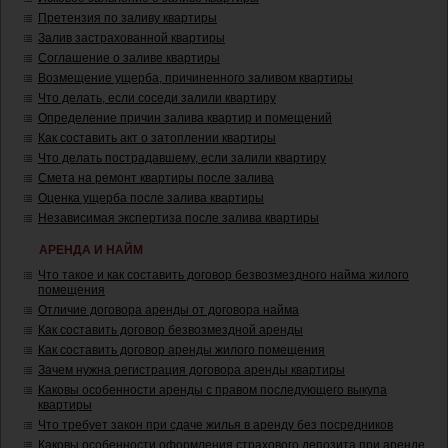
Претензия по заливу квартиры
Залив застрахованной квартиры
Соглашение о заливе квартиры
Возмещение ущерба, причиненного заливом квартиры
Что делать, если соседи залили квартиру
Определение причин залива квартир и помещений
Как составить акт о затоплении квартиры
Что делать пострадавшему, если залили квартиру
Смета на ремонт квартиры после залива
Оценка ущерба после залива квартиры
Независимая экспертиза после залива квартиры
АРЕНДА И НАЙМ
Что такое и как составить договор безвозмездного найма жилого
помещения
Отличие договора аренды от договора найма
Как составить договор безвозмездной аренды
Как составить договор аренды жилого помещения
Зачем нужна регистрация договора аренды квартиры
Каковы особенности аренды с правом последующего выкупа
квартиры
Что требует закон при сдаче жилья в аренду без посредников
Каковы особенности оформления страхового депозита при аренде