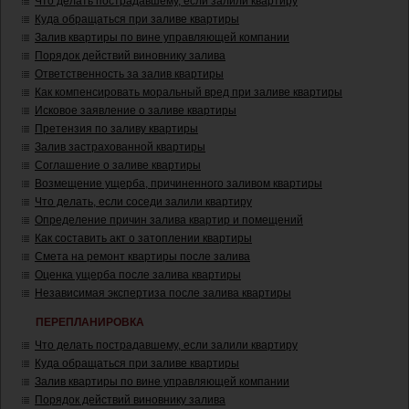
Что делать пострадавшему, если залили квартиру
Куда обращаться при заливе квартиры
Залив квартиры по вине управляющей компании
Порядок действий виновнику залива
Ответственность за залив квартиры
Как компенсировать моральный вред при заливе квартиры
Исковое заявление о заливе квартиры
Претензия по заливу квартиры
Залив застрахованной квартиры
Соглашение о заливе квартиры
Возмещение ущерба, причиненного заливом квартиры
Что делать, если соседи залили квартиру
Определение причин залива квартир и помещений
Как составить акт о затоплении квартиры
Смета на ремонт квартиры после залива
Оценка ущерба после залива квартиры
Независимая экспертиза после залива квартиры
ПЕРЕПЛАНИРОВКА
Что делать пострадавшему, если залили квартиру
Куда обращаться при заливе квартиры
Залив квартиры по вине управляющей компании
Порядок действий виновнику залива