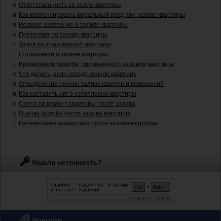
Ответственность за залив квартиры
Как компенсировать моральный вред при заливе квартиры
Исковое заявление о заливе квартиры
Претензия по заливу квартиры
Залив застрахованной квартиры
Соглашение о заливе квартиры
Возмещение ущерба, причиненного заливом квартиры
Что делать, если соседи залили квартиру
Определение причин залива квартир и помещений
Как составить акт о затоплении квартиры
Смета на ремонт квартиры после залива
Оценка ущерба после залива квартиры
Независимая экспертиза после залива квартиры
Нашли неточность?
Новости