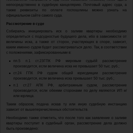
непосредственно в судебную канцелярию. Почтовый адрес суда, а
также реквизиты по оплате госпошлины можно узнать на
официальном сайте самого суда.
Рассмотрение в суде
Собираясь инициировать иск о заливе квартиры необходимо
определиться с подсудностью будущего дела, ибо в зависимости от
величины иска, а также от сторон, участвующих в споре, зависит,
каким именно судом будет рассматриваться дело. Так, в соответствии
с положениями, зафиксированными в:
пп.5 п.1 ст.23ГПК РФ мировым судьёй рассмотрение
производится, если величина иска не превышает 50 тыс. руб.;
ст.24 ГПК РФ судом общей юрисдикции рассмотрение
производится, если величина иска превышает 50 тыс. руб.;
п.1 ст.27 АПК РФ, арбитражным судом, рассмотрение
производится, если обеими сторонами по делу являются ИП и/
или юрлица.
Таким образом, подача искав ту или иную судебную инстанцию
зависит от вышеперечисленных обстоятельств.
Необходимо также отметить, что после того как заявление о заливе
квартиры поступит в судебный орган, рассмотрение дела должно
быть произведено: