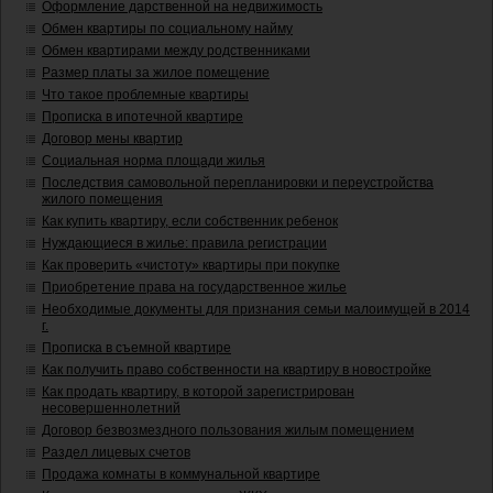
Оформление дарственной на недвижимость
Обмен квартиры по социальному найму
Обмен квартирами между родственниками
Размер платы за жилое помещение
Что такое проблемные квартиры
Прописка в ипотечной квартире
Договор мены квартир
Социальная норма площади жилья
Последствия самовольной перепланировки и переустройства
жилого помещения
Как купить квартиру, если собственник ребенок
Нуждающиеся в жилье: правила регистрации
Как проверить «чистоту» квартиры при покупке
Приобретение права на государственное жилье
Необходимые документы для признания семьи малоимущей в 2014
г.
Прописка в съемной квартире
Как получить право собственности на квартиру в новостройке
Как продать квартиру, в которой зарегистрирован
несовершеннолетний
Договор безвозмездного пользования жилым помещением
Раздел лицевых счетов
Продажа комнаты в коммунальной квартире