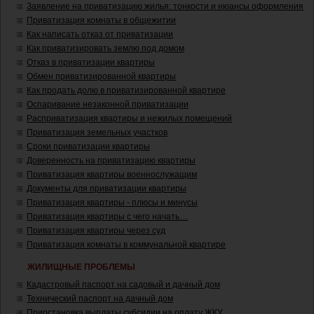
Заявление на приватизацию жилья: тонкости и нюансы оформления
Приватизация комнаты в общежитии
Как написать отказ от приватизации
Как приватизировать землю под домом
Отказ в приватизации квартиры
Обмен приватизированной квартиры
Как продать долю в приватизированной квартире
Оспаривание незаконной приватизации
Расприватизация квартиры и нежилых помещений
Приватизация земельных участков
Сроки приватизации квартиры
Доверенность на приватизацию квартиры
Приватизация квартиры военнослужащим
Документы для приватизации квартиры
Приватизация квартиры - плюсы и минусы
Приватизация квартиры с чего начать…
Приватизация квартиры через суд
Приватизация комнаты в коммунальной квартире
ЖИЛИЩНЫЕ ПРОБЛЕМЫ
Кадастровый паспорт на садовый и дачный дом
Технический паспорт на дачный дом
Приостановка выплаты субсидии на оплату ЖКУ