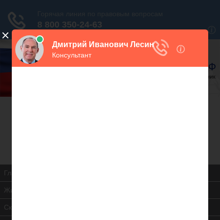
В закладки
Дежурный юрист, звоните!
938-86-71
Москва и МО
(499)
467-34-68
СПб и ЛО
(812)
Все регионы
8 800 350-24-63
Главная
Жилищная инспекция
Скачать ЖК РФ