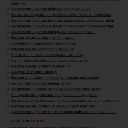
квартиры
Как составить договор найма жилого помещения
Как заключить договор служебного найма жилого помещения
Как составить договор безвозмездного пользования квартирой
Как правильно оформить договор аванса при покупке квартиры
Как составить договор аренды квартиры посуточно
Договор аренды комнаты в общежитии
Особенности социального найма жилья
Договор аренды нежилого помещения
Приватизация жилья по социальному найму
Где получить договор социального найма жилья
Договор аренды комнаты в квартире
Как сдать квартиру в аренду
Договор о расторжении аренды нежилого помещения
Как составить договор аренды жилья
Как правильно сдавать в аренду муниципальное жилье
Неотделимые улучшения арендованного имущества
Как осуществить расторжение договора найма жилого помещения
Договор аренды комнаты в коммунальной квартире
Как составить договор краткосрочного найма жилого помещения
РАЗДЕЛ КВАРТИРЫ