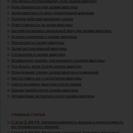
Что делать пострадавшему, если залили квартиру
Куда обращаться при заливе квартиры
Залив квартиры по вине управляющей компании
Порядок действий виновнику залива
Ответственность за залив квартиры
Как компенсировать моральный вред при заливе квартиры
Исковое заявление о заливе квартиры
Претензия по заливу квартиры
Залив застрахованной квартиры
Соглашение о заливе квартиры
Возмещение ущерба, причиненного заливом квартиры
Что делать, если соседи залили квартиру
Определение причин залива квартир и помещений
Как составить акт о затоплении квартиры
Смета на ремонт квартиры после залива
Оценка ущерба после залива квартиры
Независимая экспертиза после залива квартиры
ГЛАВНЫЕ СТАТЬИ
Статья
3.
ЖК РФ. Неприкосновенность жилища и недопустимость
его произвольного лишения
Статья
4.
ЖК РФ. Жилищные отношения. Участники жилищных