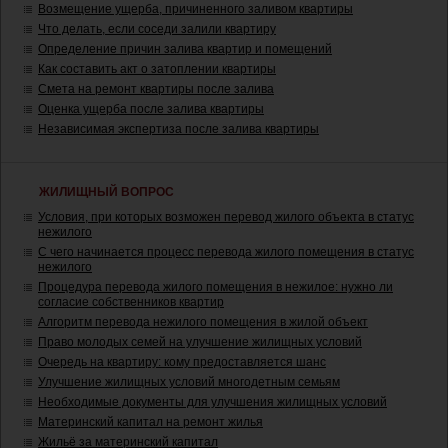
Возмещение ущерба, причиненного заливом квартиры
Что делать, если соседи залили квартиру
Определение причин залива квартир и помещений
Как составить акт о затоплении квартиры
Смета на ремонт квартиры после залива
Оценка ущерба после залива квартиры
Независимая экспертиза после залива квартиры
ЖИЛИЩНЫЙ ВОПРОС
Условия, при которых возможен перевод жилого объекта в статус
нежилого
С чего начинается процесс перевода жилого помещения в статус
нежилого
Процедура перевода жилого помещения в нежилое: нужно ли
согласие собственников квартир
Алгоритм перевода нежилого помещения в жилой объект
Право молодых семей на улучшение жилищных условий
Очередь на квартиру: кому предоставляется шанс
Улучшение жилищных условий многодетным семьям
Необходимые документы для улучшения жилищных условий
Материнский капитал на ремонт жилья
Жильё за материнский капитал