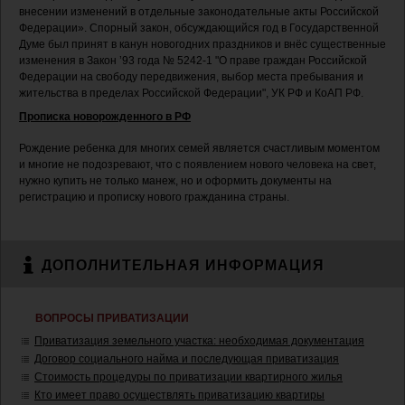
внесении изменений в отдельные законодательные акты Российской
Федерации». Спорный закон, обсуждающийся год в Государственной
Думе был принят в канун новогодних праздников и внёс существенные
изменения в Закон ’93 года № 5242-1 "О праве граждан Российской
Федерации на свободу передвижения, выбор места пребывания и
жительства в пределах Российской Федерации", УК РФ и КоАП РФ.
Прописка новорожденного в РФ
Рождение ребенка для многих семей является счастливым моментом
и многие не подозревают, что с появлением нового человека на свет,
нужно купить не только манеж, но и оформить документы на
регистрацию и прописку нового гражданина страны.
ДОПОЛНИТЕЛЬНАЯ ИНФОРМАЦИЯ
ВОПРОСЫ ПРИВАТИЗАЦИИ
Приватизация земельного участка: необходимая документация
Договор социального найма и последующая приватизация
Стоимость процедуры по приватизации квартирного жилья
Кто имеет право осуществлять приватизацию квартиры