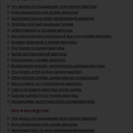
Что делать пострадавшему, если залили квартиру
Куда обращаться при заливе квартиры
Залив квартиры по вине управляющей компании
Порядок действий виновнику залива
Ответственность за залив квартиры
Как компенсировать моральный вред при заливе квартиры
Исковое заявление о заливе квартиры
Претензия по заливу квартиры
Залив застрахованной квартиры
Соглашение о заливе квартиры
Возмещение ущерба, причиненного заливом квартиры
Что делать, если соседи залили квартиру
Определение причин залива квартир и помещений
Как составить акт о затоплении квартиры
Смета на ремонт квартиры после залива
Оценка ущерба после залива квартиры
Независимая экспертиза после залива квартиры
ВСЕ О НАСЛЕДСТВЕ
Что делать пострадавшему, если залили квартиру
Куда обращаться при заливе квартиры
Залив квартиры по вине управляющей компании