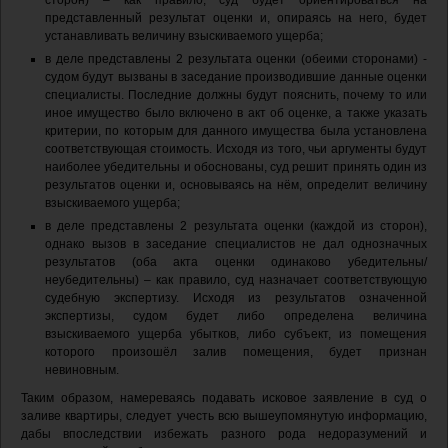
сторон) – как правило, суд будет ориентироваться на
представленный результат оценки и, опираясь на него, будет
устанавливать величину взыскиваемого ущерба;
в деле представлены 2 результата оценки (обеими сторонами) -
судом будут вызваны в заседание производившие данные оценки
специалисты. Последние должны будут пояснить, почему то или
иное имущество было включено в акт об оценке, а также указать
критерии, по которым для данного имущества была установлена
соответствующая стоимость. Исходя из того, чьи аргументы будут
наиболее убедительны и обоснованы, суд решит принять один из
результатов оценки и, основываясь на нём, определит величину
взыскиваемого ущерба;
в деле представлены 2 результата оценки (каждой из сторон),
однако вызов в заседание специалистов не дал однозначных
результатов (оба акта оценки одинаково убедительны/
неубедительны) – как правило, суд назначает соответствующую
судебную экспертизу. Исходя из результатов означенной
экспертизы, судом будет либо определена величина
взыскиваемого ущерба убытков, либо субъект, из помещения
которого произошёл залив помещения, будет признан
невиновным.
Таким образом, намереваясь подавать исковое заявление в суд о
заливе квартиры, следует учесть всю вышеупомянутую информацию,
дабы впоследствии избежать разного рода недоразумений и