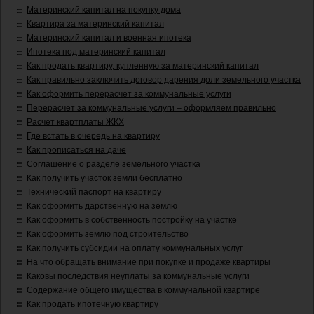
Материнский капитал на покупку дома
Квартира за материнский капитал
Материнский капитал и военная ипотека
Ипотека под материнский капитал
Как продать квартиру, купленную за материнский капитал
Как правильно заключить договор дарения доли земельного участка
Как оформить перерасчет за коммунальные услуги
Перерасчет за коммунальные услуги – оформляем правильно
Расчет квартплаты ЖКХ
Где встать в очередь на квартиру
Как прописаться на даче
Соглашение о разделе земельного участка
Как получить участок земли бесплатно
Технический паспорт на квартиру
Как оформить дарственную на землю
Как оформить в собственность постройку на участке
Как оформить землю под строительство
Как получить субсидии на оплату коммунальных услуг
На что обращать внимание при покупке и продаже квартиры
Каковы последствия неуплаты за коммунальные услуги
Содержание общего имущества в коммунальной квартире
Как продать ипотечную квартиру