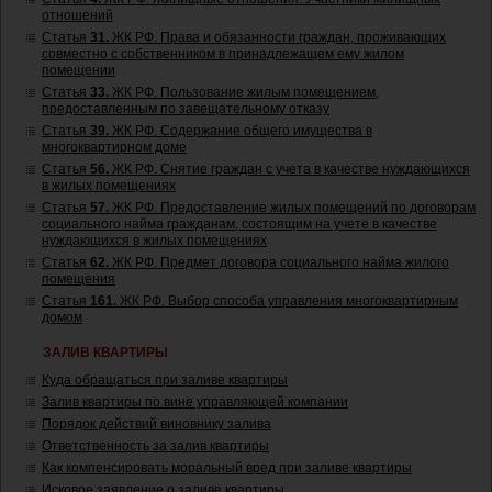
отношений
Статья
31.
ЖК РФ. Права и обязанности граждан, проживающих
совместно с собственником в принадлежащем ему жилом
помещении
Статья
33.
ЖК РФ. Пользование жилым помещением,
предоставленным по завещательному отказу
Статья
39.
ЖК РФ. Содержание общего имущества в
многоквартирном доме
Статья
56.
ЖК РФ. Снятие граждан с учета в качестве нуждающихся
в жилых помещениях
Статья
57.
ЖК РФ. Предоставление жилых помещений по договорам
социального найма гражданам, состоящим на учете в качестве
нуждающихся в жилых помещениях
Статья
62.
ЖК РФ. Предмет договора социального найма жилого
помещения
Статья
161.
ЖК РФ. Выбор способа управления многоквартирным
домом
ЗАЛИВ КВАРТИРЫ
Куда обращаться при заливе квартиры
Залив квартиры по вине управляющей компании
Порядок действий виновнику залива
Ответственность за залив квартиры
Как компенсировать моральный вред при заливе квартиры
Исковое заявление о заливе квартиры