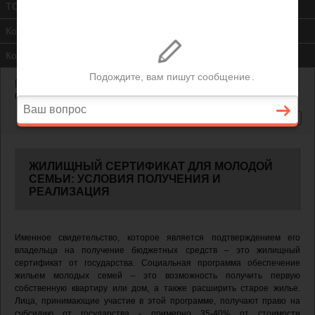
ТСЖ
Контакты
Консультация юриста
Главная
—
Жилищный сертификат для молодой семьи: условия
получения и реализация
ЖИЛИЩНЫЙ СЕРТИФИКАТ ДЛЯ МОЛОДОЙ
СЕМЬИ: УСЛОВИЯ ПОЛУЧЕНИЯ И
РЕАЛИЗАЦИЯ
Именное свидетельство, которое является подтверждением его
владельца на получение бюджетных средств – это жилищный
сертификат от государства. Социальная программа обеспечение
жильем молодых семей – это возможность получить первую
собственную квартиру или дом, а также расширить старое жилье.
Лица, принимающие участие в этой программе, получают право на
субсидию от государства - примерно 35-40% от стоимости