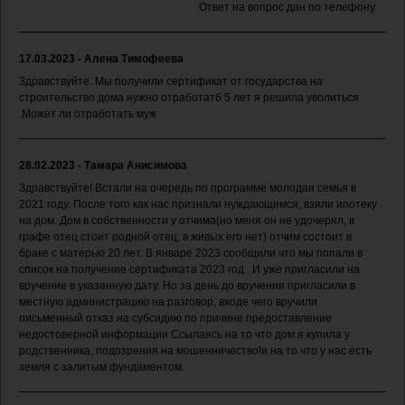
Ответ на вопрос дан по телефону.
17.03.2023 - Алена Тимофеева
Здравствуйте. Мы получили сертификат от государства на
строительство дома нужно отработатб 5 лет я решила уволиться
.Может ли отработать муж
28.02.2023 - Тамара Анисимова
Здравствуйте! Встали на очередь по программе молодая семья в
2021 году. После того как нас признали нуждающимся, взяли ипотеку
на дом. Дом в собственности у отчима(но меня он не удочерял, в
графе отец стоит родной отец, в живых его нет) отчим состоит в
браке с матерью 20 лет. В январе 2023 сообщили что мы попали в
список на получение сертификата 2023 год . И уже пригласили на
вручение в указанную дату. Но за день до вручения пригласили в
местную администрацию на разговор, входе чего вручили
письменный отказ на субсидию по причине предоставление
недостоверной информации Ссылаясь на то что дом я купила у
родственника, подозрения на мошенничество!и на то что у нас есть
земля с залитым фундаментом.