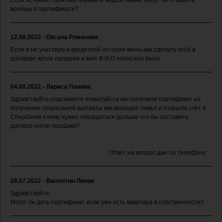
Если истекает срок сертификата модой семьи, могут ли отказать
вообще в сертификате?
12.08.2022 - Оксана Романова
Если я не участвую в кредитной истории жены,как сделать чтоб в
договоре купле продаже и моя Ф.И.О написано было
04.08.2022 - Лариса Панина
Здравствуйте,подскажите пожалуйста мы получили сертификат на
получение социальной выплаты как молодая семья и открыли счёт в
Сбербанке к кому нужно обращаться дальше что бы составить
договор купли продажи?
Ответ на вопрос дан по телефону.
28.07.2022 - Валентин Липин
Здравствуйте
Могут ли дать сертификат если уже есть квартира в собственности?