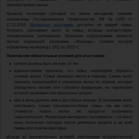
приобретаемого жилья.
Правила получения субсидий на жилье молодыми семьями
определены Постановлением Правительства РФ №1050 от
17.12.2010.
Жилищные программы
доступны не каждой семье.
Получить сертификат могут те семьи, которые соответствуют
определенным требованиям. Указанная подпрограмма является
частью социальной программы «Жилище», условия которой
определены на период с 2011 по 2015 гг.
Перечислим обязательные условия для участников:
супруги должны быть моложе 35 лет.
администрация признала, что семье необходимо улучшить
условия жилья. Семья занимает место в очереди. Семью могут
признать нуждающейся в улучшении жилья по нормам, которые
определены актами того субъекта федерации, на территории
которой проживают или прописаны супруги.
муж и жена должны иметь достойные доходы. В программе могут
участвовать только платежеспособные семьи, так как часть
стоимости нового жилья им придется оплачивать
самостоятельно. Реализация жилищного сертификата – это всего
лишь получение субсидии (части денежных средств, а не всей
суммы для покупки квартиры).
Исходя из перечисленных условий, участниками государственной