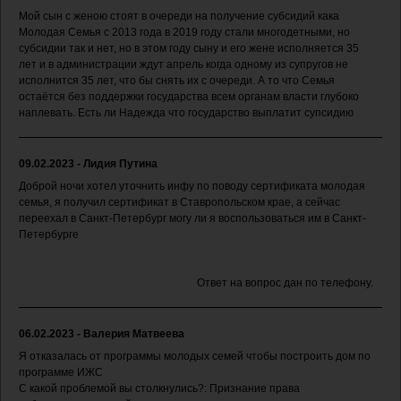
Мой сын с женою стоят в очереди на получение субсидий кака
Молодая Семья с 2013 года в 2019 году стали многодетными, но
субсидии так и нет, но в этом году сыну и его жене исполняется 35
лет и в администрации ждут апрель когда одному из супругов не
исполнится 35 лет, что бы снять их с очереди. А то что Семья
остаётся без поддержки государства всем органам власти глубоко
наплевать. Есть ли Надежда что государство выплатит супсидию
09.02.2023 - Лидия Путина
Доброй ночи хотел уточнить инфу по поводу сертификата молодая
семья, я получил сертификат в Ставропольском крае, а сейчас
переехал в Санкт-Петербург могу ли я воспользоваться им в Санкт-
Петербурге
Ответ на вопрос дан по телефону.
06.02.2023 - Валерия Матвеева
Я отказалась от программы молодых семей чтобы построить дом по
программе ИЖС
С какой проблемой вы столкнулись?: Признание права