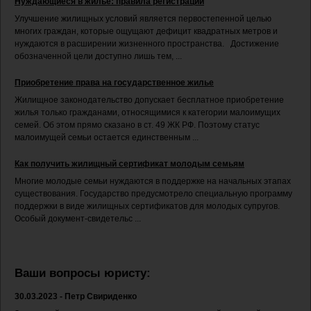
Нуждающиеся в жилье: правила регистрации
Улучшение жилищных условий является первостепенной целью
многих граждан, которые ощущают дефицит квадратных метров и
нуждаются в расширении жизненного пространства. Достижение
обозначенной цели доступно лишь тем, ...
Приобретение права на государственное жилье
Жилищное законодательство допускает бесплатное приобретение
жилья только гражданами, относящимися к категории малоимущих
семей. Об этом прямо сказано в ст. 49 ЖК РФ. Поэтому статус
малоимущей семьи остается единственным ...
Как получить жилищный сертификат молодым семьям
Многие молодые семьи нуждаются в поддержке на начальных этапах
существования. Государство предусмотрело специальную программу
поддержки в виде жилищных сертификатов для молодых супругов.
Особый документ-свидетельс ...
Ваши вопросы юристу:
30.03.2023 - Петр Свириденко