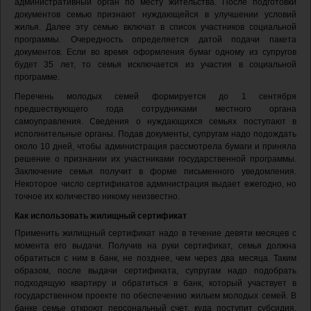
административный орган по месту жительства. После подготовки
документов семью признают нуждающейся в улучшении условий
жилья. Далее эту семью включат в список участников социальной
программы. Очередность определяется датой подачи пакета
документов. Если во время оформления бумаг одному из супругов
будет 35 лет, то семья исключается из участия в социальной
программе.
Перечень молодых семей формируется до 1 сентября
предшествующего года сотрудниками местного органа
самоуправления. Сведения о нуждающихся семьях поступают в
исполнительные органы. Подав документы, супругам надо подождать
около 10 дней, чтобы администрация рассмотрела бумаги и приняла
решение о признании их участниками государственной программы.
Заключение семья получит в форме письменного уведомления.
Некоторое число сертификатов администрация выдает ежегодно, но
точное их количество никому неизвестно.
Как использовать жилищный сертификат
Применить жилищный сертификат надо в течение девяти месяцев с
момента его выдачи. Получив на руки сертификат, семья должна
обратиться с ним в банк, не позднее, чем через два месяца. Таким
образом, после выдачи сертификата, супругам надо подобрать
подходящую квартиру и обратиться в банк, который участвует в
государственном проекте по обеспечению жильем молодых семей. В
банке семье откроют персональный счет, куда поступит субсидия.