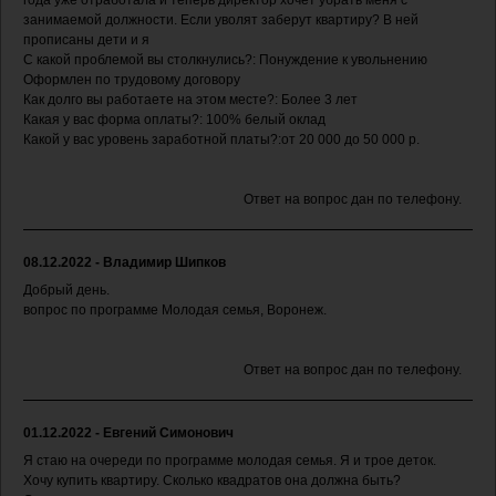
года уже отработала и теперь директор хочет убрать меня с
занимаемой должности. Если уволят заберут квартиру? В ней
прописаны дети и я
С какой проблемой вы столкнулись?: Понуждение к увольнению
Оформлен по трудовому договору
Как долго вы работаете на этом месте?: Более 3 лет
Какая у вас форма оплаты?: 100% белый оклад
Какой у вас уровень заработной платы?:от 20 000 до 50 000 р.
Ответ на вопрос дан по телефону.
08.12.2022 - Владимир Шипков
Добрый день.
вопрос по программе Молодая семья, Воронеж.
Ответ на вопрос дан по телефону.
01.12.2022 - Евгений Симонович
Я стаю на очереди по программе молодая семья. Я и трое деток.
Хочу купить квартиру. Сколько квадратов она должна быть?