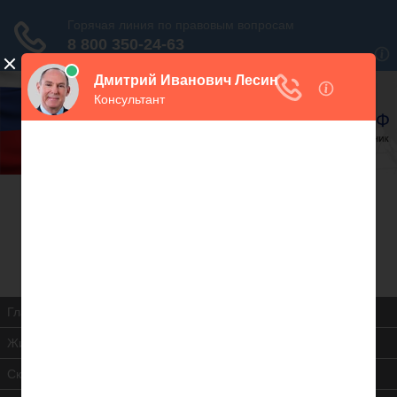
В закладки
Дежурный юрист, звоните!
938-86-71
Москва и МО
(499)
467-34-68
СПб и ЛО
(812)
Все регионы
8 800 350-24-63
Главная
Жилищная инспекция
Скачать ЖК РФ