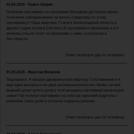
02.06.2020 - Павел Лаврик
Получили сертификат по программе Молодежи доступное жилье-
получение субсидии,можно ли купить 2 квартиры по этому
сертификату? Одна квартира 73 кв.м в Ленинградской области,а
другую студию хотим в Спб взять.В сертификате прописаны я и 4
ребенка,отец не стоит на программе с нами,т.к.прописан в
Лен.области.
Ответ на вопрос дан по телефону.
01.05.2020 - Ярослав Мазилов
Подскажите. Я продаю двухкомнатную квартиру. Собственники я и
еще одна женщина и ее двое несовершеннолетних. Может ли мой
бывший супруг купить долю у этой женщины сертификатом молодая
семья? Он получил сертификат на себя как одинокий родитель с
ребенком. Свою долю я согласна подарить ребенку.
Ответ на вопрос дан по телефону.