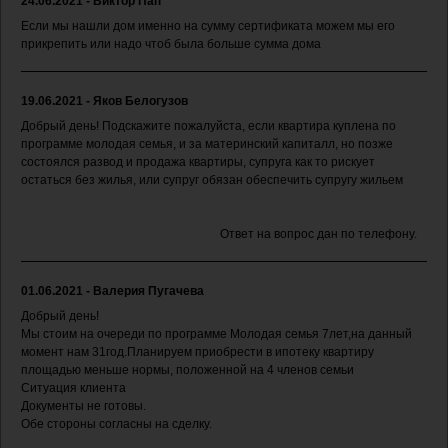
24.06.2021 - Виктор Пап
Если мы нашли дом именно на сумму сертификата можем мы его
прикрепить или надо чтоб была больше сумма дома
19.06.2021 - Яков Белогузов
Добрый день! Подскажите пожалуйста, если квартира куплена по
программе молодая семья, и за материнский капиталл, но позже
состоялся развод и продажа квартиры, супруга как то рискует
остаться без жилья, или супруг обязан обеспечить супругу жильем
Ответ на вопрос дан по телефону.
01.06.2021 - Валерия Пугачева
Добрый день!
Мы стоим на очереди по программе Молодая семья 7лет,на данный
момент нам 31год.Планируем приобрести в ипотеку квартиру
площадью меньше нормы, положенной на 4 членов семьи
Ситуация клиента
Документы не готовы.
Обе стороны согласны на сделку.