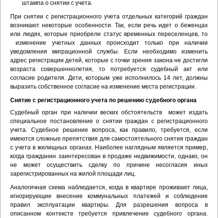
штампа о снятии с учета.
При снятии с регистрационного учета отдельных категорий граждан
возникают некоторые особенности. Так, если речь идет о беженцах
или людях, которые приобрели статус временных переселенцев, то
изменение учетных данных происходит только при наличии
уведомления миграционной службы. Если необходимо изменить
адрес регистрации детей, которые с точки зрения закона не достигли
возраста совершеннолетия, то потребуется судебный акт или
согласие родителя. Дети, которым уже исполнилось 14 лет, должны
выразить собственное согласие на изменение места регистрации.
Снятие с регистрационного учета по решению судебного органа
Судебный орган при наличии веских обстоятельств может издать
специальное постановление о снятии граждан с регистрационного
учета. Судебное решение вопроса, как правило, требуется, если
имеются сложные препятствия для самостоятельного снятия граждан
с учета в жилищных органах. Наиболее наглядным является пример,
когда гражданин заинтересован в продаже недвижимости, однако, он
не может осуществить сделку по причине несогласия иных
зарегистрированных на жилой площади лиц.
Аналогичная схема наблюдается, когда в квартире проживают лица,
игнорирующие внесение коммунальных платежей и соблюдение
правил эксплуатации квартиры. Для разрешения вопроса в
описанном контексте требуется привлечение судебного органа.