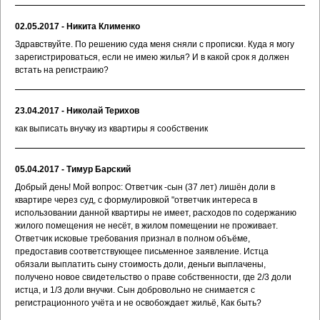
02.05.2017 - Никита Клименко
Здравствуйте. По решению суда меня сняли с прописки. Куда я могу
зарегистрироваться, если не имею жилья? И в какой срок я должен
встать на регистраию?
23.04.2017 - Николай Терихов
как выписать внучку из квартиры я сообственик
05.04.2017 - Тимур Барский
Добрый день! Мой вопрос: Ответчик -сын (37 лет) лишён доли в
квартире через суд, с формулировкой "ответчик интереса в
использовании данной квартиры не имеет, расходов по содержанию
жилого помещения не несёт, в жилом помещении не проживает.
Ответчик исковые требования признал в полном объёме,
предоставив соответствующее письменное заявление. Истца
обязали выплатить сыну стоимость доли, деньги выплачены,
получено новое свидетельство о праве собственности, где 2/3 доли
истца, и 1/3 доли внучки. Сын добровольно не снимается с
регистрационного учёта и не освобождает жильё, Как быть?