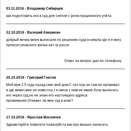
03.11.2016 - Владимир Сибирцев
как подготовить иск в суд для снятия с регистрационного учёта
22.10.2016 - Валерий Аверихин
добрый вечер мнея выписали по решению суда в никула где я я могу
прписатсясвооего жилья нет гр росси
Ответ на вопрос дан по телефону.
20.10.2016 - Григорий Гнатов
Мой муж 2.5 года назад сжег мой дом.С тех пор он там не проживал
и где живет,мне не известно,т.к.связи с ним не имею.Хочу выписать
его через суд,но не знаю его настоящего адреса
проживания.Откажет ли мне суд в иске?
17.10.2016 - Ярослав Мосеичев
Здравствуйте помогите пожалуйста как пра вильно написать