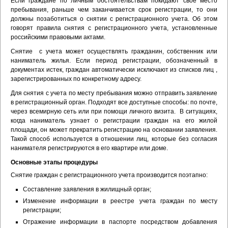
Если граждане по личным обстоятельствам покидают свое место
пребывания, раньше чем заканчивается срок регистрации, то они
должны позаботиться о снятии с регистрационного учета. Об этом
говорят правила снятия с регистрационного учета, установленные
российскими правовыми актами.
Снятие с учета может осуществлять гражданин, собственник или
наниматель жилья. Если период регистрации, обозначенный в
документах истек, граждан автоматически исключают из списков лиц ,
зарегистрированных по конкретному адресу.
Для снятия с учета по месту пребывания можно отправить заявление
в регистрационный орган. Подходят все доступные способы: по почте,
через всемирную сеть или при помощи личного визита. В ситуациях,
когда наниматель узнает о регистрации граждан на его жилой
площади, он может прекратить регистрацию на основании заявления.
Такой способ используется в отношении лиц, которые без согласия
нанимателя регистрируются в его квартире или доме.
Основные этапы процедуры
Снятие граждан с регистрационного учета производится поэтапно:
Составление заявления в жилищный орган;
Изменение информации в реестре учета граждан по месту
регистрации;
Отражение информации в паспорте посредством добавления