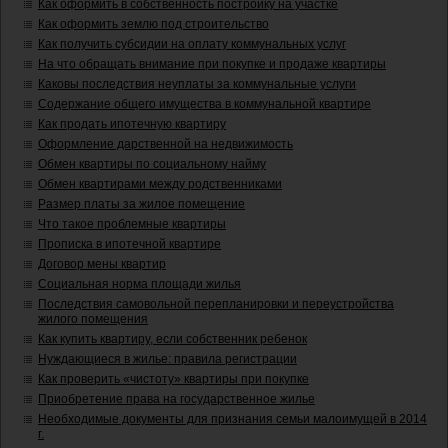
Как оформить в собственность постройку на участке
Как оформить землю под строительство
Как получить субсидии на оплату коммунальных услуг
На что обращать внимание при покупке и продаже квартиры
Каковы последствия неуплаты за коммунальные услуги
Содержание общего имущества в коммунальной квартире
Как продать ипотечную квартиру
Оформление дарственной на недвижимость
Обмен квартиры по социальному найму
Обмен квартирами между родственниками
Размер платы за жилое помещение
Что такое проблемные квартиры
Прописка в ипотечной квартире
Договор мены квартир
Социальная норма площади жилья
Последствия самовольной перепланировки и переустройства
жилого помещения
Как купить квартиру, если собственник ребенок
Нуждающиеся в жилье: правила регистрации
Как проверить «чистоту» квартиры при покупке
Приобретение права на государственное жилье
Необходимые документы для признания семьи малоимущей в 2014
г.