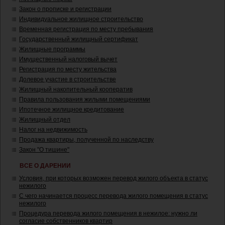
Закон о прописке и регистрации
Индивидуальное жилищное строительство
Временная регистрация по месту пребывания
Государственный жилищный сертификат
Жилищные программы
Имущественный налоговый вычет
Регистрация по месту жительства
Долевое участие в строительстве
Жилищный накопительный кооператив
Правила пользования жилыми помещениями
Ипотечное жилищное кредитование
Жилищный отдел
Налог на недвижимость
Продажа квартиры, полученной по наследству
Закон "О тишине"
ВСЕ О ДАРЕНИИ
Условия, при которых возможен перевод жилого объекта в статус
нежилого
С чего начинается процесс перевода жилого помещения в статус
нежилого
Процедура перевода жилого помещения в нежилое: нужно ли
согласие собственников квартир