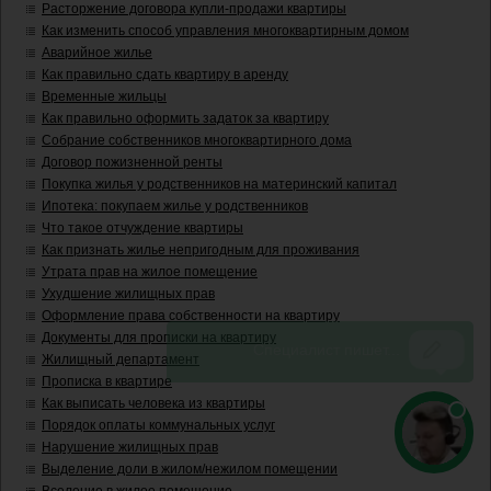
Расторжение договора купли-продажи квартиры
Как изменить способ управления многоквартирным домом
Аварийное жилье
Как правильно сдать квартиру в аренду
Временные жильцы
Как правильно оформить задаток за квартиру
Собрание собственников многоквартирного дома
Договор пожизненной ренты
Покупка жилья у родственников на материнский капитал
Ипотека: покупаем жилье у родственников
Что такое отчуждение квартиры
Как признать жилье непригодным для проживания
Утрата прав на жилое помещение
Ухудшение жилищных прав
Оформление права собственности на квартиру
Документы для прописки на квартиру
Жилищный департамент
Прописка в квартире
Как выписать человека из квартиры
Порядок оплаты коммунальных услуг
Нарушение жилищных прав
Выделение доли в жилом/нежилом помещении