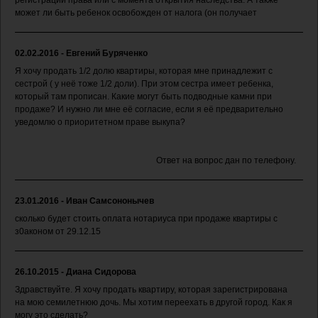
регистрации права или с момента открытия наследства. А также
может ли быть ребенок освобожден от налога (он получает
02.02.2016 - Евгений Буряченко
Я хочу продать 1/2 долю квартиры, которая мне принадлежит с
сестрой ( у неё тоже 1/2 доли). При этом сестра имеет ребенка,
который там прописан. Какие могут быть подводные камни при
продаже? И нужно ли мне её согласие, если я её предварительно
уведомлю о приоритетном праве выкупа?
Ответ на вопрос дан по телефону.
23.01.2016 - Иван Самсононычев
сколько будет стоить оплата нотариуса при продаже квартиры с
з0аконом от 29.12.15
26.10.2015 - Диана Сидорова
Здравствуйте. Я хочу продать квартиру, которая зарегистрирована
на мою семилетнюю дочь. Мы хотим переехать в другой город. Как я
могу это сделать?