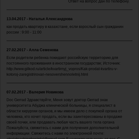
Ответ на вопрос дан по телефону.
13.04.2017 - Наталья Александрова
как продать квартиру в казахстане, если взрослый сын гражданин
россии : 9:00 - 11:00
27.02.2017 - Алла Семенова
Если родители ребенка покидают российскую территорию для
постоянного проживания в иностранном государстве; Источник:
http://www.gilkod.ru/article/kvartirnyj_vopros/Kak-prodat-kvartiru-v-
kotoroj-zaregistrirovan-nesovershennoletnij.html
07.02.2017 - Валерия Новикова
Doc Gerrad Здравствуйте, Меня зовут доктор Gerrad знак
университета Абуджа клинической больницы, я специалист в
области хирургии органов, и мы имеем дело с покупкой органа от
человека, кто хочет продать, если вы заинтересованы в продаже
своей почки, или продавать любая часть вашего тела органа
Пожалуйста, свяжитесь с нами для получения дополнительной
информации. Свяжитесь с нами по электронной почте: