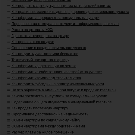
Как продать квартиру, купленную за материнский капитал
Как правильно заключить договор дарения доли земельного участка
Как оформить перерасчет за коммунальные услуги
Перерасчет за коммунальные услуги – оформляем правильно
Расчет квартплаты ЖКХ
Где встать в очередь на квартиру
Как прописаться на даче
Соглашение о разделе земельного участка
Как получить участок земли бесплатно
Технический паспорт на квартиру
Как оформить дарственную на землю
Как оформить в собственность постройку на участке
Как оформить землю под строительство
Как получить субсидии на оплату коммунальных услуг
На что обращать внимание при покупке и продаже квартиры
Каковы последствия неуплаты за коммунальные услуги
Содержание общего имущества в коммунальной квартире
Как продать ипотечную квартиру
Оформление дарственной на недвижимость
Обмен квартиры по социальному найму
Обмен квартирами между родственниками
Размер платы за жилое помещение