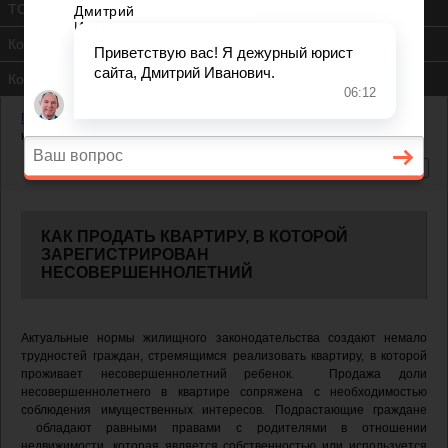
ТСЖ
Контакты
Консультация юриста
Главная
—
Как продать квартиру, в которой зарегистрирован
несовершеннолетний
КАК ПРОДАТЬ КВАРТИРУ, В КОТОРОЙ
ЗАРЕГИСТРИРОВАН
НЕСОВЕРШЕННОЛЕТНИЙ
Актуальные нормы жилищного законодательства создают немало
трудностей граждан, стремящимся реализовать квартиру, в которой
проживает несовершеннолетний ребенок. Продажа доли
несовершеннолетнего в квартире сопряжена с необходимостью
соблюдения имущественных интересов. Подрастающие граждане
обладают равными правами с родителями в отношении
недвижимости, которая является собственностью или используется