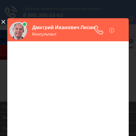
В закладки
Дежурный юрист, звоните!
938-86-71
Москва и МО
(499)
467-34-68
СПб и ЛО
(812)
Все регионы
8 800 350-24-63
Главная
Жилищная инспекция
Скачать ЖК РФ