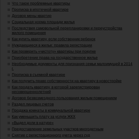
Что такое проблемные квартиры
Прописка в ипотечной квартире
Договор мены квартир
Социальная норма площади жилья
Последствия самовольной перепланировки и переустройства
жилого помещения
Как купить квартиру, если собственник ребенок
Нуждающиеся в жилье: правила регистрации
Как проверить «чистоту» квартиры при покупке
Приобретение права на государственное жилье
Необходимые документы для признания семьи малоимущей в 2014
г.
Прописка в съемной квартире
Как получить право собственности на квартиру в новостройке
Как продать квартиру, в которой зарегистрирован
несовершеннолетний
Договор безвозмездного пользования жилым помещением
Раздел лицевых счетов
Продажа комнаты в коммунальной квартире
Как уменьшить плату за услуги ЖКХ
«Выдел доли в натуре»
Предоставление земельных участков многодетным
Снятие с регистрационного учета через суд