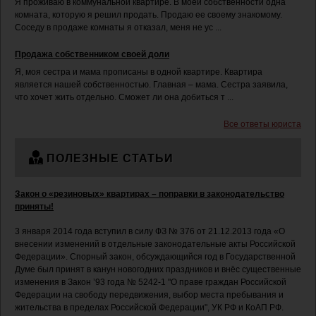
Я проживаю в коммунальной квартире. В моей собственности одна
комната, которую я решил продать. Продаю ее своему знакомому.
Соседу в продаже комнаты я отказал, меня не ус ...
Продажа собственником своей доли
Я, моя сестра и мама прописаны в одной квартире. Квартира
является нашей собственностью. Главная – мама. Сестра заявила,
что хочет жить отдельно. Сможет ли она добиться т ...
Все ответы юриста
ПОЛЕЗНЫЕ СТАТЬИ
Закон о «резиновых» квартирах – поправки в законодательство
приняты!
3 января 2014 года вступил в силу ФЗ № 376 от 21.12.2013 года «О
внесении изменений в отдельные законодательные акты Российской
Федерации». Спорный закон, обсуждающийся год в Государственной
Думе был принят в канун новогодних праздников и внёс существенные
изменения в Закон ’93 года № 5242-1 "О праве граждан Российской
Федерации на свободу передвижения, выбор места пребывания и
жительства в пределах Российской Федерации", УК РФ и КоАП РФ.