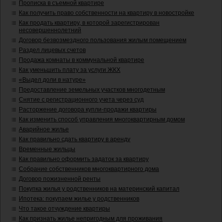
Прописка в съемной квартире
Как получить право собственности на квартиру в новостройке
Как продать квартиру, в которой зарегистрирован
несовершеннолетний
Договор безвозмездного пользования жилым помещением
Раздел лицевых счетов
Продажа комнаты в коммунальной квартире
Как уменьшить плату за услуги ЖКХ
«Выдел доли в натуре»
Предоставление земельных участков многодетным
Снятие с регистрационного учета через суд
Расторжение договора купли-продажи квартиры
Как изменить способ управления многоквартирным домом
Аварийное жилье
Как правильно сдать квартиру в аренду
Временные жильцы
Как правильно оформить задаток за квартиру
Собрание собственников многоквартирного дома
Договор пожизненной ренты
Покупка жилья у родственников на материнский капитал
Ипотека: покупаем жилье у родственников
Что такое отчуждение квартиры
Как признать жилье непригодным для проживания