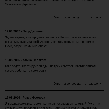
abujateachinghosiptal@gmail.com В надежде услышать от вас. С
Уважением, Д-р Gerrad
Ответ на вопрос дан по телефону.
12.01.2017 - Петр Дягилев
Здравствуйте, хочу продать квартиру в Перми где есть доля моего
сына, купить земельный участок и начать строительство дома в
Сочи, разрешит ли мне опека?
13.08.2016 - Алина Полякова
как продать квартиру если один из трех собственников прописал
своего ребенка на свою долю
Ответ на вопрос дан по телефону.
13.08.2016 - Раиса Фролова
Я покупаю дом, в котором прописан несовершеннолетний. Могут ли
его выписать продавцы-родители, например в жильё бабушки или