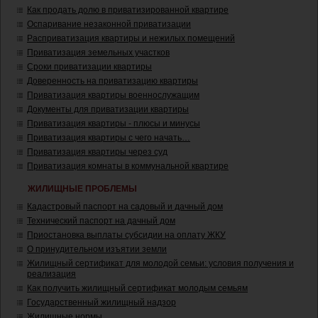
Как продать долю в приватизированной квартире
Оспаривание незаконной приватизации
Расприватизация квартиры и нежилых помещений
Приватизация земельных участков
Сроки приватизации квартиры
Доверенность на приватизацию квартиры
Приватизация квартиры военнослужащим
Документы для приватизации квартиры
Приватизация квартиры - плюсы и минусы
Приватизация квартиры с чего начать…
Приватизация квартиры через суд
Приватизация комнаты в коммунальной квартире
ЖИЛИЩНЫЕ ПРОБЛЕМЫ
Кадастровый паспорт на садовый и дачный дом
Технический паспорт на дачный дом
Приостановка выплаты субсидии на оплату ЖКУ
О принудительном изъятии земли
Жилищный сертификат для молодой семьи: условия получения и
реализация
Как получить жилищный сертификат молодым семьям
Государственный жилищный надзор
Жилищные нормы