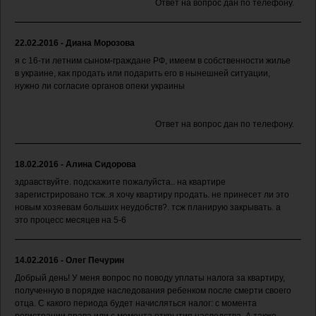
Ответ на вопрос дан по телефону.
22.02.2016 - Диана Морозова
я с 16-ти летним сыном-граждане РФ, имеем в собственности жилье
в украине, как продать или подарить его в нынешней ситуации,
нужно ли согласие органов опеки украины
Ответ на вопрос дан по телефону.
18.02.2016 - Алина Сидорова
здравствуйте. подскажите пожалуйста.. на квартире
зарегистрировано тсж..я хочу квартиру продать. не принесет ли это
новым хозяевам больших неудобств?. тсж планирую закрывать. а
это процесс месяцев на 5-6
14.02.2016 - Олег Печурин
Добрый день! У меня вопрос по поводу уплаты налога за квартиру,
полученную в порядке наследования ребенком после смерти своего
отца. С какого периода будет начисляться налог: с момента