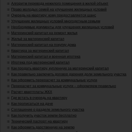
Алгоритм перевода нежилого помещения в жилой объект
Право молодых семей на улучшение жилищных условий
Очередь на квартиру: кому предоставляется шанс
Улучшение жилищных условий многодетным семьям
Необходимые документы для улучшения жилищных условий
Материнский капитал на ремонт жилья
Жильё за материнский капитал
Материнский капитал на покупку дома
Квартира за материнский капитал
Материнский капитал и военная ипотека
Ипотека под материнский капитал
Как продать квартиру, купленную за материнский капитал
Как правильно заключить договор дарения доли земельного участка
Как оформить перерасчет за коммунальные услуги
Перерасчет за коммунальные услуги – оформляем правильно
Расчет квартплаты ЖКХ
Где встать в очередь на квартиру
Как прописаться на даче
Соглашение о разделе земельного участка
Как получить участок земли бесплатно
Технический паспорт на квартиру
Как оформить дарственную на землю