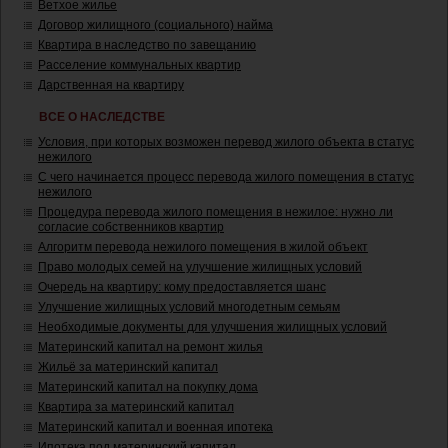
Ветхое жилье
Договор жилищного (социального) найма
Квартира в наследство по завещанию
Расселение коммунальных квартир
Дарственная на квартиру
ВСЕ О НАСЛЕДСТВЕ
Условия, при которых возможен перевод жилого объекта в статус
нежилого
С чего начинается процесс перевода жилого помещения в статус
нежилого
Процедура перевода жилого помещения в нежилое: нужно ли
согласие собственников квартир
Алгоритм перевода нежилого помещения в жилой объект
Право молодых семей на улучшение жилищных условий
Очередь на квартиру: кому предоставляется шанс
Улучшение жилищных условий многодетным семьям
Необходимые документы для улучшения жилищных условий
Материнский капитал на ремонт жилья
Жильё за материнский капитал
Материнский капитал на покупку дома
Квартира за материнский капитал
Материнский капитал и военная ипотека
Ипотека под материнский капитал