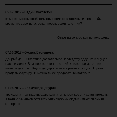
05.07.2017 - Вадим Маковский
какие возможны проблемы при продаже квартиры, где ранее был
временно зарегистрирован несовершеннолетний?
Ответ на вопрос дан по телефону.
07.06.2017 - Оксана Васильева
Добрый день ! Квартира досталась по наследству дедушке и внуку в
равных долях. Внук несовершеннолетний. договор регистрации
меньше двух лет. Внук и дед прописаны в разных городах. Нужно
продать квартиру . И можно ли ее продавать в ипотеку ?
01.06.2017 - Александр Цапурин
трехкомнатная квартира две комнаты не мои две они хотят продать
а меня с ребенком оставить жить счужими людми имеют ли они на
это право