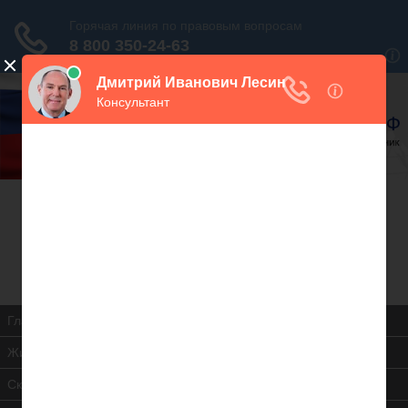
В закладки
Дежурный юрист, звоните!
938-86-71
Москва и МО
(499)
467-34-68
СПб и ЛО
(812)
Все регионы
8 800 350-24-63
Главная
Жилищная инспекция
Скачать ЖК РФ