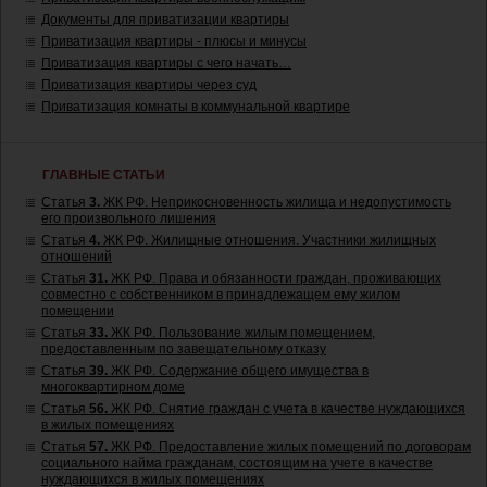
Документы для приватизации квартиры
Приватизация квартиры - плюсы и минусы
Приватизация квартиры с чего начать…
Приватизация квартиры через суд
Приватизация комнаты в коммунальной квартире
ГЛАВНЫЕ СТАТЬИ
Статья
3.
ЖК РФ. Неприкосновенность жилища и недопустимость
его произвольного лишения
Статья
4.
ЖК РФ. Жилищные отношения. Участники жилищных
отношений
Статья
31.
ЖК РФ. Права и обязанности граждан, проживающих
совместно с собственником в принадлежащем ему жилом
помещении
Статья
33.
ЖК РФ. Пользование жилым помещением,
предоставленным по завещательному отказу
Статья
39.
ЖК РФ. Содержание общего имущества в
многоквартирном доме
Статья
56.
ЖК РФ. Снятие граждан с учета в качестве нуждающихся
в жилых помещениях
Статья
57.
ЖК РФ. Предоставление жилых помещений по договорам
социального найма гражданам, состоящим на учете в качестве
нуждающихся в жилых помещениях