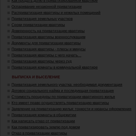
Как продать долю в приватизированной квартире
Оспаривание незаконной приватизации
Расприватизация квартиры и нежилых помещений
Приватизация земельных участков
Сроки приватизации квартиры
Доверенность на приватизацию квартиры
Приватизация квартиры военнослужащим
Документы для приватизации квартиры
Приватизация квартиры - плюсы и минусы
Приватизация квартиры с чего начать…
Приватизация квартиры через суд
Приватизация комнаты в коммунальной квартире
ВЫПИСКА И ВЫСЕЛЕНИЕ
Приватизация земельного участка: необходимая документация
Договор социального найма и последующая приватизация
Стоимость процедуры по приватизации квартирного жилья
Кто имеет право осуществлять приватизацию квартиры
Заявление на приватизацию жилья: тонкости и нюансы оформления
Приватизация комнаты в общежитии
Как написать отказ от приватизации
Как приватизировать землю под домом
Отказ в приватизации квартиры