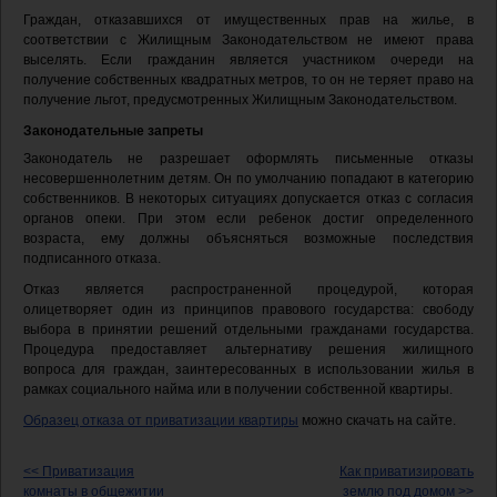
Граждан, отказавшихся от имущественных прав на жилье, в
соответствии с Жилищным Законодательством не имеют права
выселять. Если гражданин является участником очереди на
получение собственных квадратных метров, то он не теряет право на
получение льгот, предусмотренных Жилищным Законодательством.
Законодательные запреты
Законодатель не разрешает оформлять письменные отказы
несовершеннолетним детям. Он по умолчанию попадают в категорию
собственников. В некоторых ситуациях допускается отказ с согласия
органов опеки. При этом если ребенок достиг определенного
возраста, ему должны объясняться возможные последствия
подписанного отказа.
Отказ является распространенной процедурой, которая
олицетворяет один из принципов правового государства: свободу
выбора в принятии решений отдельными гражданами государства.
Процедура предоставляет альтернативу решения жилищного
вопроса для граждан, заинтересованных в использовании жилья в
рамках социального найма или в получении собственной квартиры.
Образец отказа от приватизации квартиры
можно скачать на сайте.
<< Приватизация
Как приватизировать
комнаты в общежитии
землю под домом >>