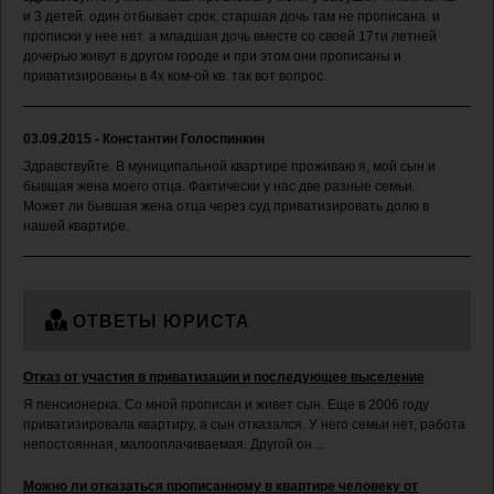
и 3 детей. один отбывает срок. старшая дочь там не прописана. и
прописки у нее нет. а младшая дочь вместе со своей 17ти летней
дочерью живут в другом городе и при этом они прописаны и
приватизированы в 4х ком-ой кв. так вот вопрос.
03.09.2015 - Константин Голоспинкин
Здравствуйте. В муниципальной квартире проживаю я, мой сын и
бывщая жена моего отца. Фактически у нас две разные семьи.
Может ли бывшая жена отца через суд приватизировать долю в
нашей квартире.
ОТВЕТЫ ЮРИСТА
Отказ от участия в приватизации и последующее выселение
Я пенсионерка. Со мной прописан и живет сын. Еще в 2006 году
приватизировала квартиру, а сын отказался. У него семьи нет, работа
непостоянная, малооплачиваемая. Другой он ...
Можно ли отказаться прописанному в квартире человеку от