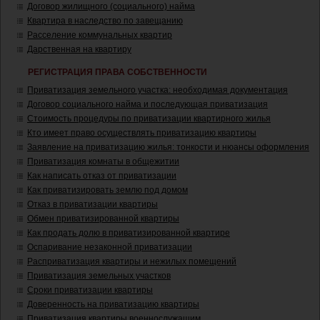
Договор жилищного (социального) найма
Квартира в наследство по завещанию
Расселение коммунальных квартир
Дарственная на квартиру
РЕГИСТРАЦИЯ ПРАВА СОБСТВЕННОСТИ
Приватизация земельного участка: необходимая документация
Договор социального найма и последующая приватизация
Стоимость процедуры по приватизации квартирного жилья
Кто имеет право осуществлять приватизацию квартиры
Заявление на приватизацию жилья: тонкости и нюансы оформления
Приватизация комнаты в общежитии
Как написать отказ от приватизации
Как приватизировать землю под домом
Отказ в приватизации квартиры
Обмен приватизированной квартиры
Как продать долю в приватизированной квартире
Оспаривание незаконной приватизации
Расприватизация квартиры и нежилых помещений
Приватизация земельных участков
Сроки приватизации квартиры
Доверенность на приватизацию квартиры
Приватизация квартиры военнослужащим