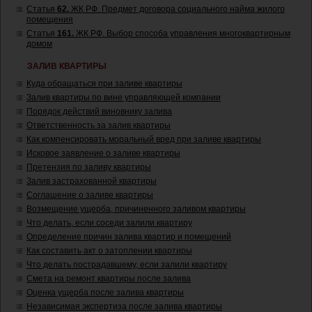
Статья
62.
ЖК РФ. Предмет договора социального найма жилого
помещения
Статья
161.
ЖК РФ. Выбор способа управления многоквартирным
домом
ЗАЛИВ КВАРТИРЫ
Куда обращаться при заливе квартиры
Залив квартиры по вине управляющей компании
Порядок действий виновнику залива
Ответственность за залив квартиры
Как компенсировать моральный вред при заливе квартиры
Исковое заявление о заливе квартиры
Претензия по заливу квартиры
Залив застрахованной квартиры
Соглашение о заливе квартиры
Возмещение ущерба, причиненного заливом квартиры
Что делать, если соседи залили квартиру
Определение причин залива квартир и помещений
Как составить акт о затоплении квартиры
Что делать пострадавшему, если залили квартиру
Смета на ремонт квартиры после залива
Оценка ущерба после залива квартиры
Независимая экспертиза после залива квартиры