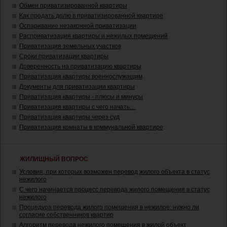
Обмен приватизированной квартиры
Как продать долю в приватизированной квартире
Оспаривание незаконной приватизации
Расприватизация квартиры и нежилых помещений
Приватизация земельных участков
Сроки приватизации квартиры
Доверенность на приватизацию квартиры
Приватизация квартиры военнослужащим
Документы для приватизации квартиры
Приватизация квартиры - плюсы и минусы
Приватизация квартиры с чего начать…
Приватизация квартиры через суд
Приватизация комнаты в коммунальной квартире
ЖИЛИЩНЫЙ ВОПРОС
Условия, при которых возможен перевод жилого объекта в статус
нежилого
С чего начинается процесс перевода жилого помещения в статус
нежилого
Процедура перевода жилого помещения в нежилое: нужно ли
согласие собственников квартир
Алгоритм перевода нежилого помещения в жилой объект