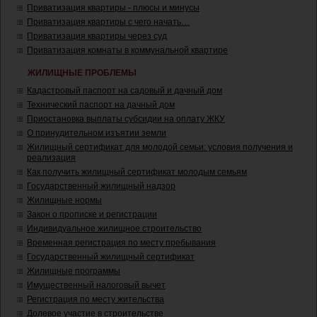
Приватизация квартиры - плюсы и минусы
Приватизация квартиры с чего начать…
Приватизация квартиры через суд
Приватизация комнаты в коммунальной квартире
ЖИЛИЩНЫЕ ПРОБЛЕМЫ
Кадастровый паспорт на садовый и дачный дом
Технический паспорт на дачный дом
Приостановка выплаты субсидии на оплату ЖКУ
О принудительном изъятии земли
Жилищный сертификат для молодой семьи: условия получения и
реализация
Как получить жилищный сертификат молодым семьям
Государственный жилищный надзор
Жилищные нормы
Закон о прописке и регистрации
Индивидуальное жилищное строительство
Временная регистрация по месту пребывания
Государственный жилищный сертификат
Жилищные программы
Имущественный налоговый вычет
Регистрация по месту жительства
Долевое участие в строительстве