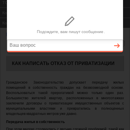
ТСЖ
Контакты
Консультация юриста
Главная
—
Как написать отказ от приватизации
КАК НАПИСАТЬ ОТКАЗ ОТ ПРИВАТИЗАЦИИ
Гражданское Законодательство допускает передачу жилых
помещений в собственность граждан на безвозмездной основе.
Воспользоваться такой прерогативой можно только один раз.
Большинство жителей квартир, расположенных в многоэтажках
заключили договоры о приватизации имущественных объектов с
муниципальными властями и превратились в полноценных
владельцев квадратных метров уже давно.
Передача жилья в собственность
При этом многие столкнулись с весьма сложной проблемой, такой как