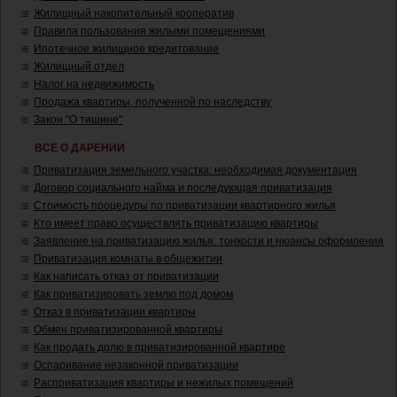
Жилищный накопительный кооператив
Правила пользования жилыми помещениями
Ипотечное жилищное кредитование
Жилищный отдел
Налог на недвижимость
Продажа квартиры, полученной по наследству
Закон "О тишине"
ВСЕ О ДАРЕНИИ
Приватизация земельного участка: необходимая документация
Договор социального найма и последующая приватизация
Стоимость процедуры по приватизации квартирного жилья
Кто имеет право осуществлять приватизацию квартиры
Заявление на приватизацию жилья: тонкости и нюансы оформления
Приватизация комнаты в общежитии
Как написать отказ от приватизации
Как приватизировать землю под домом
Отказ в приватизации квартиры
Обмен приватизированной квартиры
Как продать долю в приватизированной квартире
Оспаривание незаконной приватизации
Расприватизация квартиры и нежилых помещений