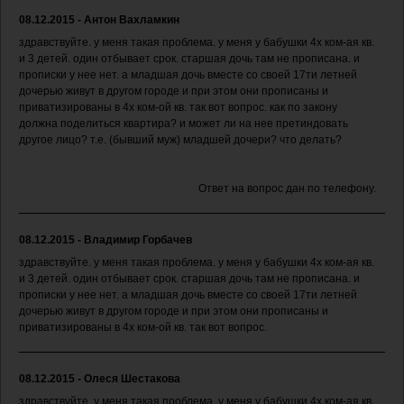
08.12.2015 - Антон Вахламкин
здравствуйте. у меня такая проблема. у меня у бабушки 4х ком-ая кв.
и 3 детей. один отбывает срок. старшая дочь там не прописана. и
прописки у нее нет. а младшая дочь вместе со своей 17ти летней
дочерью живут в другом городе и при этом они прописаны и
приватизированы в 4х ком-ой кв. так вот вопрос. как по закону
должна поделиться квартира? и может ли на нее претиндовать
другое лицо? т.е. (бывший муж) младшей дочери? что делать?
Ответ на вопрос дан по телефону.
08.12.2015 - Владимир Горбачев
здравствуйте. у меня такая проблема. у меня у бабушки 4х ком-ая кв.
и 3 детей. один отбывает срок. старшая дочь там не прописана. и
прописки у нее нет. а младшая дочь вместе со своей 17ти летней
дочерью живут в другом городе и при этом они прописаны и
приватизированы в 4х ком-ой кв. так вот вопрос.
08.12.2015 - Олеся Шестакова
здравствуйте. у меня такая проблема. у меня у бабушки 4х ком-ая кв.