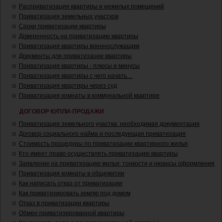
Расприватизация квартиры и нежилых помещений
Приватизация земельных участков
Сроки приватизации квартиры
Доверенность на приватизацию квартиры
Приватизация квартиры военнослужащим
Документы для приватизации квартиры
Приватизация квартиры - плюсы и минусы
Приватизация квартиры с чего начать…
Приватизация квартиры через суд
Приватизация комнаты в коммунальной квартире
ДОГОВОР КУПЛИ-ПРОДАЖИ
Приватизация земельного участка: необходимая документация
Договор социального найма и последующая приватизация
Стоимость процедуры по приватизации квартирного жилья
Кто имеет право осуществлять приватизацию квартиры
Заявление на приватизацию жилья: тонкости и нюансы оформления
Приватизация комнаты в общежитии
Как написать отказ от приватизации
Как приватизировать землю под домом
Отказ в приватизации квартиры
Обмен приватизированной квартиры