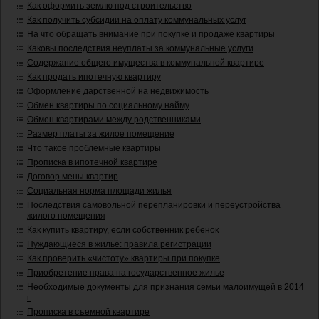
Как оформить землю под строительство
Как получить субсидии на оплату коммунальных услуг
На что обращать внимание при покупке и продаже квартиры
Каковы последствия неуплаты за коммунальные услуги
Содержание общего имущества в коммунальной квартире
Как продать ипотечную квартиру
Оформление дарственной на недвижимость
Обмен квартиры по социальному найму
Обмен квартирами между родственниками
Размер платы за жилое помещение
Что такое проблемные квартиры
Прописка в ипотечной квартире
Договор мены квартир
Социальная норма площади жилья
Последствия самовольной перепланировки и переустройства
жилого помещения
Как купить квартиру, если собственник ребенок
Нуждающиеся в жилье: правила регистрации
Как проверить «чистоту» квартиры при покупке
Приобретение права на государственное жилье
Необходимые документы для признания семьи малоимущей в 2014
г.
Прописка в съемной квартире