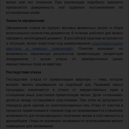
жилье или его опекуном. При реализации подобного варианта
прилагается доверенность или судебное постановление об
установлении опеки.
Тонкости оформления
Оформление отказа не требует весомых временных затрат и сбора
колоссального количества документов. В течении рабочего дня можно
оформить необходимый документ. В российской практике встречается
и ситуация, более известная под наименованием
«расприватизация
квартиры и нежилых помещений»
. Понятие указывает на
возможность пересмотра результатов приватизации конкретным
гражданином с целью отказа от приобретенных ранее
имущественных прав на квартиру.
Последствия отказа
Последствия отказа от приватизации квартиры – тема, которая
волнует многих решившихся на подобный шаг. Правовой смысл
процедуры заключается в отказе от имущественных прав в
отношении иных участников приватизации жилья. Доля «отказника»
делится между оставшимися участниками. При этом не допускается
передача доли одному из заинтересованных лиц. Отказ от участия в
процессе приватизации в текущем году не приравнивается к лишению
возможности для безвозмездного получения жилья в собственность в
дальнейшем. Отказ не исключает возможности использования жилого
помещения для проживания.