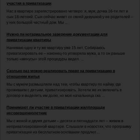
участия в приватизации
Нас в квартире зарегистрировано четверо: я, муж, дочка 16-ти лет и
сын 18-летний. Сын сейчас живет со своей девушкой у ее родителей –
у них большой частный дом. Мы ...
Нужно ли нотариальное заверение документации для
приватизации квартиры
Нанимаю одну и ту же квартиру уже 15 лет. Собираюсь
приватизировать ее – наконец-то уговорила мужа, а то он раньше
только «минусы» этой процедуры видел. ...
Сколько раз можно реализовать право на приватизацию в
отношении жилья
Мы с мужем размышляли над тем, чтобы квартиру по найму, где
проживаем с детьми, приватизировать. Хотели же их включать в
договор и выделить им долю, но моя начальница ска ...
Принимают ли участие в приватизации жилплощади
несовершеннолетние
Мы с женой и двумя детьми – десяти и пятнадцати лет – живем в
неприватизированной квартире. Слышали в новостях, что программу
приватизации на бесплатном основании продлил ...