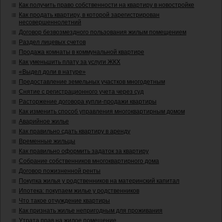
Как получить право собственности на квартиру в новостройке
Как продать квартиру, в которой зарегистрирован
несовершеннолетний
Договор безвозмездного пользования жилым помещением
Раздел лицевых счетов
Продажа комнаты в коммунальной квартире
Как уменьшить плату за услуги ЖКХ
«Выдел доли в натуре»
Предоставление земельных участков многодетным
Снятие с регистрационного учета через суд
Расторжение договора купли-продажи квартиры
Как изменить способ управления многоквартирным домом
Аварийное жилье
Как правильно сдать квартиру в аренду
Временные жильцы
Как правильно оформить задаток за квартиру
Собрание собственников многоквартирного дома
Договор пожизненной ренты
Покупка жилья у родственников на материнский капитал
Ипотека: покупаем жилье у родственников
Что такое отчуждение квартиры
Как признать жилье непригодным для проживания
Утрата прав на жилое помещение