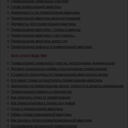
Приватизация земельных участков
Сроки приватизации квартиры
Доверенность на приватизацию квартиры
Приватизация квартиры военнослужащим
Документы для приватизации квартиры
Приватизация квартиры - плюсы и минусы
Приватизация квартиры с чего начать…
Приватизация квартиры через суд
Приватизация комнаты в коммунальной квартире
ВСЕ О НАСЛЕДСТВЕ
Приватизация земельного участка: необходимая документация
Договор социального найма и последующая приватизация
Стоимость процедуры по приватизации квартирного жилья
Кто имеет право осуществлять приватизацию квартиры
Заявление на приватизацию жилья: тонкости и нюансы оформления
Приватизация комнаты в общежитии
Как написать отказ от приватизации
Как приватизировать землю под домом
Отказ в приватизации квартиры
Обмен приватизированной квартиры
Как продать долю в приватизированной квартире
Оспаривание незаконной приватизации