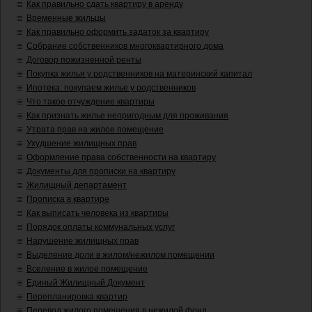
Как правильно сдать квартиру в аренду
Временные жильцы
Как правильно оформить задаток за квартиру
Собрание собственников многоквартирного дома
Договор пожизненной ренты
Покупка жилья у родственников на материнский капитал
Ипотека: покупаем жилье у родственников
Что такое отчуждение квартиры
Как признать жилье непригодным для проживания
Утрата прав на жилое помещение
Ухудшение жилищных прав
Оформление права собственности на квартиру
Документы для прописки на квартиру
Жилищный департамент
Прописка в квартире
Как выписать человека из квартиры
Порядок оплаты коммунальных услуг
Нарушение жилищных прав
Выделение доли в жилом/нежилом помещении
Вселение в жилое помещение
Единый Жилищный Документ
Перепланировка квартир
Перевод жилого помещения в нежилой фонд