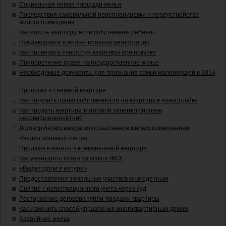
Социальная норма площади жилья
Последствия самовольной перепланировки и переустройства
жилого помещения
Как купить квартиру, если собственник ребенок
Нуждающиеся в жилье: правила регистрации
Как проверить «чистоту» квартиры при покупке
Приобретение права на государственное жилье
Необходимые документы для признания семьи малоимущей в 2014
г.
Прописка в съемной квартире
Как получить право собственности на квартиру в новостройке
Как продать квартиру, в которой зарегистрирован
несовершеннолетний
Договор безвозмездного пользования жилым помещением
Раздел лицевых счетов
Продажа комнаты в коммунальной квартире
Как уменьшить плату за услуги ЖКХ
«Выдел доли в натуре»
Предоставление земельных участков многодетным
Снятие с регистрационного учета через суд
Расторжение договора купли-продажи квартиры
Как изменить способ управления многоквартирным домом
Аварийное жилье