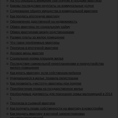
На что обращать внимание при покупке и продаже квартиры
Каковы последствия неуплаты за коммунальные услуги
Содержание общего имущества в коммунальной квартире
Как продать ипотечную квартиру
Оформление дарственной на недвижимость
Обмен квартиры по социальному найму
Обмен квартирами между родственниками
Размер платы за жилое помещение
Что такое проблемные квартиры
Прописка в ипотечной квартире
Договор мены квартир
Социальная норма площади жилья
Последствия самовольной перепланировки и переустройства
жилого помещения
Как купить квартиру, если собственник ребенок
Нуждающиеся в жилье: правила регистрации
Как проверить «чистоту» квартиры при покупке
Приобретение права на государственное жилье
Необходимые документы для признания семьи малоимущей в 2014
г.
Прописка в съемной квартире
Как получить право собственности на квартиру в новостройке
Как продать квартиру, в которой зарегистрирован
несовершеннолетний