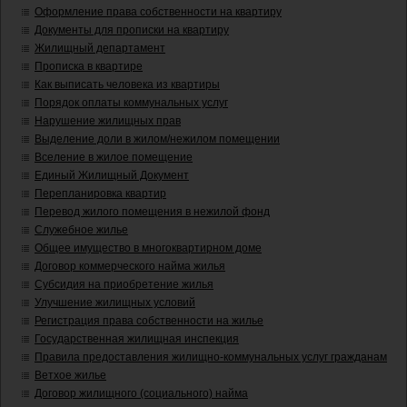
Оформление права собственности на квартиру
Документы для прописки на квартиру
Жилищный департамент
Прописка в квартире
Как выписать человека из квартиры
Порядок оплаты коммунальных услуг
Нарушение жилищных прав
Выделение доли в жилом/нежилом помещении
Вселение в жилое помещение
Единый Жилищный Документ
Перепланировка квартир
Перевод жилого помещения в нежилой фонд
Служебное жилье
Общее имущество в многоквартирном доме
Договор коммерческого найма жилья
Субсидия на приобретение жилья
Улучшение жилищных условий
Регистрация права собственности на жилье
Государственная жилищная инспекция
Правила предоставления жилищно-коммунальных услуг гражданам
Ветхое жилье
Договор жилищного (социального) найма