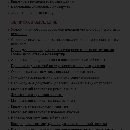
Квартира в наследство по завещанию
Расселение коммунальных квартир
Дарственная на квартиру
ВЫПИСКА И ВЫСЕЛЕНИЕ
Условия, при которых возможен перевод жилого объекта в статус
нежилого
С чего начинается процесс перевода жилого помещения в статус
нежилого
Процедура перевода жилого помещения в нежилое: нужно ли
согласие собственников квартир
Алгоритм перевода нежилого помещения в жилой объект
Право молодых семей на улучшение жилищных условий
Очередь на квартиру: кому предоставляется шанс
Улучшение жилищных условий многодетным семьям
Необходимые документы для улучшения жилищных условий
Материнский капитал на ремонт жилья
Жильё за материнский капитал
Материнский капитал на покупку дома
Квартира за материнский капитал
Материнский капитал и военная ипотека
Ипотека под материнский капитал
Как продать квартиру, купленную за материнский капитал
Как правильно заключить договор дарения доли земельного участка