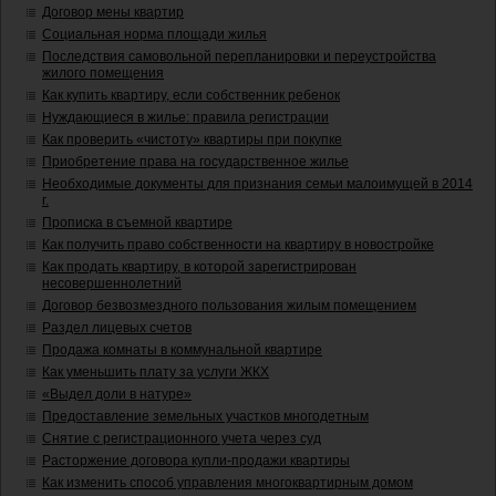
Договор мены квартир
Социальная норма площади жилья
Последствия самовольной перепланировки и переустройства
жилого помещения
Как купить квартиру, если собственник ребенок
Нуждающиеся в жилье: правила регистрации
Как проверить «чистоту» квартиры при покупке
Приобретение права на государственное жилье
Необходимые документы для признания семьи малоимущей в 2014
г.
Прописка в съемной квартире
Как получить право собственности на квартиру в новостройке
Как продать квартиру, в которой зарегистрирован
несовершеннолетний
Договор безвозмездного пользования жилым помещением
Раздел лицевых счетов
Продажа комнаты в коммунальной квартире
Как уменьшить плату за услуги ЖКХ
«Выдел доли в натуре»
Предоставление земельных участков многодетным
Снятие с регистрационного учета через суд
Расторжение договора купли-продажи квартиры
Как изменить способ управления многоквартирным домом