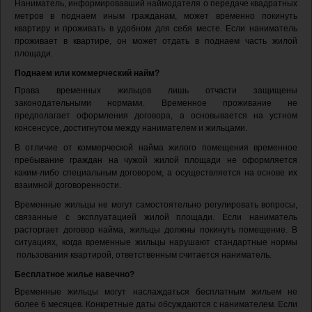
Наниматель, информировавший наймодателя о передаче квадратных
метров в поднаем иным гражданам, может временно покинуть
квартиру и проживать в удобном для себя месте. Если наниматель
проживает в квартире, он может отдать в поднаем часть жилой
площади.
Поднаем или коммерческий найм?
Права временных жильцов лишь отчасти защищены
законодательными нормами. Временное проживание не
предполагает оформления договора, а основывается на устном
консенсусе, достигнутом между нанимателем и жильцами.
В отличие от коммерческой найма жилого помещения временное
пребывание граждан на чужой жилой площади не оформляется
каким-либо специальным договором, а осуществляется на основе их
взаимной договоренности.
Временные жильцы не могут самостоятельно регулировать вопросы,
связанные с эксплуатацией жилой площади. Если наниматель
расторгает договор найма, жильцы должны покинуть помещение. В
ситуациях, когда временные жильцы нарушают стандартные нормы
пользования квартирой, ответственным считается наниматель.
Бесплатное жилье навечно?
Временные жильцы могут наслаждаться бесплатным жильем не
более 6 месяцев. Конкретные даты обсуждаются с нанимателем. Если