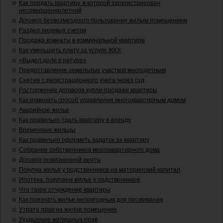
Как продать квартиру, в которой зарегистрирован
несовершеннолетний
Договор безвозмездного пользования жилым помещением
Раздел лицевых счетов
Продажа комнаты в коммунальной квартире
Как уменьшить плату за услуги ЖКХ
«Выдел доли в натуре»
Предоставление земельных участков многодетным
Снятие с регистрационного учета через суд
Расторжение договора купли-продажи квартиры
Как изменить способ управления многоквартирным домом
Аварийное жилье
Как правильно сдать квартиру в аренду
Временные жильцы
Как правильно оформить задаток за квартиру
Собрание собственников многоквартирного дома
Договор пожизненной ренты
Покупка жилья у родственников на материнский капитал
Ипотека: покупаем жилье у родственников
Что такое отчуждение квартиры
Как признать жилье непригодным для проживания
Утрата прав на жилое помещение
Ухудшение жилищных прав