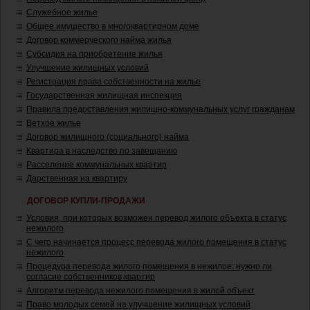
Служебное жилье
Общее имущество в многоквартирном доме
Договор коммерческого найма жилья
Субсидия на приобретение жилья
Улучшение жилищных условий
Регистрация права собственности на жилье
Государственная жилищная инспекция
Правила предоставления жилищно-коммунальных услуг гражданам
Ветхое жилье
Договор жилищного (социального) найма
Квартира в наследство по завещанию
Расселение коммунальных квартир
Дарственная на квартиру
ДОГОВОР КУПЛИ-ПРОДАЖИ
Условия, при которых возможен перевод жилого объекта в статус
нежилого
С чего начинается процесс перевода жилого помещения в статус
нежилого
Процедура перевода жилого помещения в нежилое: нужно ли
согласие собственников квартир
Алгоритм перевода нежилого помещения в жилой объект
Право молодых семей на улучшение жилищных условий