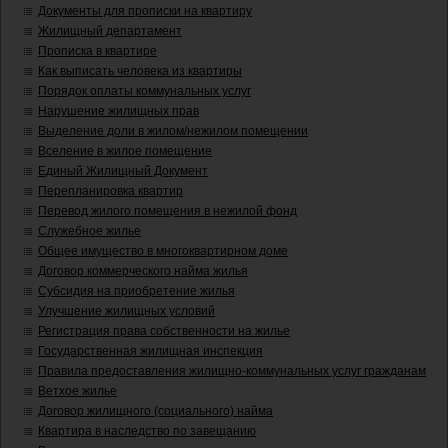
Документы для прописки на квартиру
Жилищный департамент
Прописка в квартире
Как выписать человека из квартиры
Порядок оплаты коммунальных услуг
Нарушение жилищных прав
Выделение доли в жилом/нежилом помещении
Вселение в жилое помещение
Единый Жилищный Документ
Перепланировка квартир
Перевод жилого помещения в нежилой фонд
Служебное жилье
Общее имущество в многоквартирном доме
Договор коммерческого найма жилья
Субсидия на приобретение жилья
Улучшение жилищных условий
Регистрация права собственности на жилье
Государственная жилищная инспекция
Правила предоставления жилищно-коммунальных услуг гражданам
Ветхое жилье
Договор жилищного (социального) найма
Квартира в наследство по завещанию