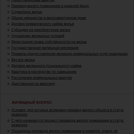
Перепланировка квартир
Перевод жилого помещения в нежилой фонд
Служебное жилье
Общее имущество в многоквартирном доме
Договор коммерческого найма жилья
Субсидия на приобретение жилья
Улучшение жилищных условий
Регистрация права собственности на жилье
Государственная жилищная инспекция
Правила предоставления жилищно-коммунальных услуг гражданам
Ветхое жилье
Договор жилищного (социального) найма
Квартира в наследство по завещанию
Расселение коммунальных квартир
Дарственная на квартиру
ЖИЛИЩНЫЙ ВОПРОС
Условия, при которых возможен перевод жилого объекта в статус
нежилого
С чего начинается процесс перевода жилого помещения в статус
нежилого
Процедура перевода жилого помещения в нежилое: нужно ли