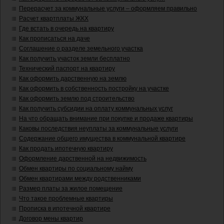
Перерасчет за коммунальные услуги – оформляем правильно
Расчет квартплаты ЖКХ
Где встать в очередь на квартиру
Как прописаться на даче
Соглашение о разделе земельного участка
Как получить участок земли бесплатно
Технический паспорт на квартиру
Как оформить дарственную на землю
Как оформить в собственность постройку на участке
Как оформить землю под строительство
Как получить субсидии на оплату коммунальных услуг
На что обращать внимание при покупке и продаже квартиры
Каковы последствия неуплаты за коммунальные услуги
Содержание общего имущества в коммунальной квартире
Как продать ипотечную квартиру
Оформление дарственной на недвижимость
Обмен квартиры по социальному найму
Обмен квартирами между родственниками
Размер платы за жилое помещение
Что такое проблемные квартиры
Прописка в ипотечной квартире
Договор мены квартир