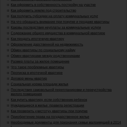
Как оформить в собственность постройку на участке
Как оформить землю под строительство
Как получить субсидии на оплату коммунальных услуг
На что обращать внимание при покупке и продаже квартиры
Каковы последствия неуплаты за коммунальные услуги
Содержание общего имущества в коммунальной квартире
Как продать ипотечную квартиру
Оформление дарственной на недвижимость
Обмен квартиры по социальному найму
Обмен квартирами между родственниками
Размер платы за жилое помещение
Что такое проблемные квартиры
Прописка в ипотечной квартире
Договор мены квартир
Социальная норма площади жилья
Последствия самовольной перепланировки и переустройства
жилого помещения
Как купить квартиру, если собственник ребенок
Нуждающиеся в жилье: правила регистрации
Как проверить «чистоту» квартиры при покупке
Приобретение права на государственное жилье
Необходимые документы для признания семьи малоимущей в 2014
г.