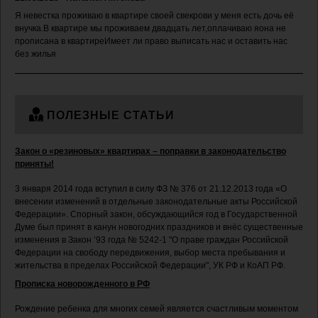
Я невестка проживаю в квартире своей свекрови у меня есть дочь её
внучка.В квартире мы проживаем двадцать лет,оплачиваю яона не
прописана в квартиреИмеет ли право выписать нас и оставить нас
без жилья
ПОЛЕЗНЫЕ СТАТЬИ
Закон о «резиновых» квартирах – поправки в законодательство
приняты!
3 января 2014 года вступил в силу ФЗ № 376 от 21.12.2013 года «О
внесении изменений в отдельные законодательные акты Российской
Федерации». Спорный закон, обсуждающийся год в Государственной
Думе был принят в канун новогодних праздников и внёс существенные
изменения в Закон ’93 года № 5242-1 "О праве граждан Российской
Федерации на свободу передвижения, выбор места пребывания и
жительства в пределах Российской Федерации", УК РФ и КоАП РФ.
Прописка новорожденного в РФ
Рождение ребенка для многих семей является счастливым моментом