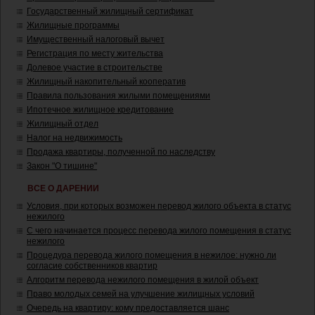
Государственный жилищный сертификат
Жилищные программы
Имущественный налоговый вычет
Регистрация по месту жительства
Долевое участие в строительстве
Жилищный накопительный кооператив
Правила пользования жилыми помещениями
Ипотечное жилищное кредитование
Жилищный отдел
Налог на недвижимость
Продажа квартиры, полученной по наследству
Закон "О тишине"
ВСЕ О ДАРЕНИИ
Условия, при которых возможен перевод жилого объекта в статус
нежилого
С чего начинается процесс перевода жилого помещения в статус
нежилого
Процедура перевода жилого помещения в нежилое: нужно ли
согласие собственников квартир
Алгоритм перевода нежилого помещения в жилой объект
Право молодых семей на улучшение жилищных условий
Очередь на квартиру: кому предоставляется шанс