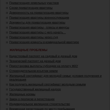
Приватизация земельных участков
Сроки приватизации квартиры
Доверенность на приватизацию квартиры
Приватизация квартиры военнослужащим
Документы для приватизации квартиры
Приватизация квартиры - плюсы и минусы
Приватизация квартиры с чего начать…
Приватизация квартиры через суд
Приватизация комнаты в коммунальной квартире
ЖИЛИЩНЫЕ ПРОБЛЕМЫ
Кадастровый паспорт на садовый и дачный дом
Технический паспорт на дачный дом
Приостановка выплаты субсидии на оплату ЖКУ
О принудительном изъятии земли
Жилищный сертификат для молодой семьи: условия получения и
реализация
Как получить жилищный сертификат молодым семьям
Государственный жилищный надзор
Жилищные нормы
Закон о прописке и регистрации
Индивидуальное жилищное строительство
Временная регистрация по месту пребывания