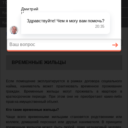
ТСЖ
Контакты
Консультация юриста
Главная
—
Временные жильцы
ВРЕМЕННЫЕ ЖИЛЬЦЫ
Если помещение эксплуатируется в рамках договора социального
найма, наниматель может практиковать временное проживание
граждан. Временные жильцы могут проживать в квартире в
краткосрочном периоде. При этом они не приобретают каких-либо
прав на имущественный объект.
Кто такие временные жильцы?
Чаще всего временными жильцами становятся родственники или
коллеги, домашний персонал или друзья нанимателя. В принципе
временным жильцом может быть любой, даже незнакомый человек,