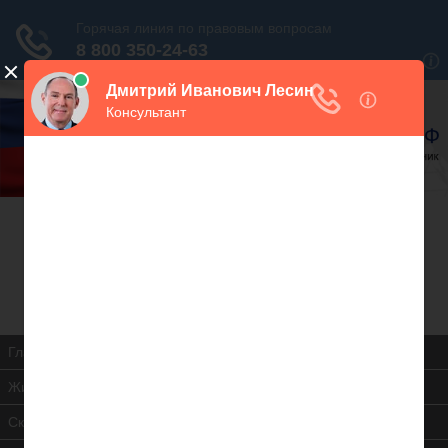
В закладки
Дежурный юрист, звоните!
938-86-71
Москва и МО
(499)
467-34-68
СПб и ЛО
(812)
Все регионы
8 800 350-24-63
Главная
Жилищная инспекция
Скачать ЖК РФ