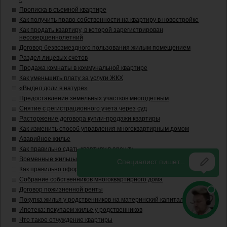
Прописка в съемной квартире
Как получить право собственности на квартиру в новостройке
Как продать квартиру, в которой зарегистрирован
несовершеннолетний
Договор безвозмездного пользования жилым помещением
Раздел лицевых счетов
Продажа комнаты в коммунальной квартире
Как уменьшить плату за услуги ЖКХ
«Выдел доли в натуре»
Предоставление земельных участков многодетным
Снятие с регистрационного учета через суд
Расторжение договора купли-продажи квартиры
Как изменить способ управления многоквартирным домом
Аварийное жилье
Как правильно сдать квартиру в аренду
Временные жильцы
Как правильно оформить задаток за квартиру
Собрание собственников многоквартирного дома
Договор пожизненной ренты
Покупка жилья у родственников на материнский капитал
Ипотека: покупаем жилье у родственников
Что такое отчуждение квартиры