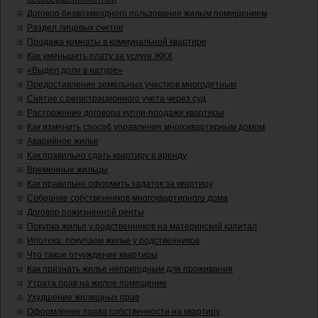
Договор безвозмездного пользования жилым помещением
Раздел лицевых счетов
Продажа комнаты в коммунальной квартире
Как уменьшить плату за услуги ЖКХ
«Выдел доли в натуре»
Предоставление земельных участков многодетным
Снятие с регистрационного учета через суд
Расторжение договора купли-продажи квартиры
Как изменить способ управления многоквартирным домом
Аварийное жилье
Как правильно сдать квартиру в аренду
Временные жильцы
Как правильно оформить задаток за квартиру
Собрание собственников многоквартирного дома
Договор пожизненной ренты
Покупка жилья у родственников на материнский капитал
Ипотека: покупаем жилье у родственников
Что такое отчуждение квартиры
Как признать жилье непригодным для проживания
Утрата прав на жилое помещение
Ухудшение жилищных прав
Оформление права собственности на квартиру