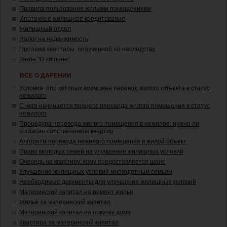
Правила пользования жилыми помещениями
Ипотечное жилищное кредитование
Жилищный отдел
Налог на недвижимость
Продажа квартиры, полученной по наследству
Закон "О тишине"
ВСЕ О ДАРЕНИИ
Условия, при которых возможен перевод жилого объекта в статус
нежилого
С чего начинается процесс перевода жилого помещения в статус
нежилого
Процедура перевода жилого помещения в нежилое: нужно ли
согласие собственников квартир
Алгоритм перевода нежилого помещения в жилой объект
Право молодых семей на улучшение жилищных условий
Очередь на квартиру: кому предоставляется шанс
Улучшение жилищных условий многодетным семьям
Необходимые документы для улучшения жилищных условий
Материнский капитал на ремонт жилья
Жильё за материнский капитал
Материнский капитал на покупку дома
Квартира за материнский капитал