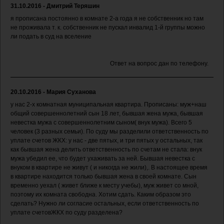
31.10.2016 - Дмитрий Теряшин
я прописана постоянно в комнате 2-а года я не собственник но там
не проживала т. к. собственник не пускал инвалид 1-й группы можно
ли подать в суд на вселение
Ответ на вопрос дан по телефону.
20.10.2016 - Мария Суханова
у нас 2-х комнатная муниципальная квартира. Прописаны: муж+наш
общий совершеннолетний сын 18 лет, бывшая жена мужа, бывшая
невестка мужа с совершеннолетним сыном( внук мужа). Всего 5
человек (3 разных семьи). По суду мы разделили ответственность по
уплате счетов ЖКХ: у нас - две пятых, и три пятых у остальных, так
как бывшая жена делить ответственность по счетам не стала: внук
мужа убедил ее, что будет ухаживать за ней. Бывшая невестка с
внуком в квартире не живут ( и никогда не жили),. В настоящее время
в квартире находится только бывшая жена в своей комнате. Сын
временно уехал ( живет ближе к месту учебы), муж живет со мной,
поэтому их комната свободна. Хотим сдать. Каким образом это
сделать? Нужно ли согласие остальных, если ответственность по
уплате счетовЖКХ по суду разделена?