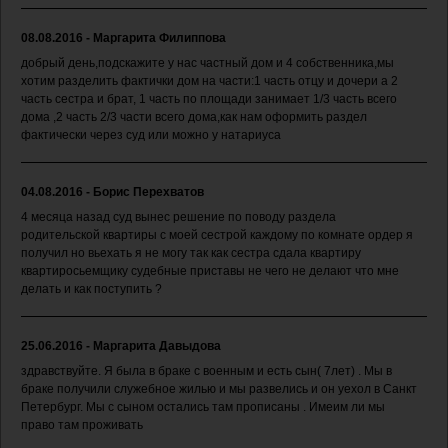
08.08.2016 - Маргарита Филиппова
добрый день,подскажите у нас частный дом и 4 собственника,мы
хотим разделить фактички дом на части:1 часть отцу и дочери а 2
часть сестра и брат, 1 часть по площади занимает 1/3 часть всего
дома ,2 часть 2/3 части всего дома,как нам оформить раздел
фактически через суд или можно у натариуса
04.08.2016 - Борис Перехватов
4 месяца назад суд вынес решение по поводу раздела
родительской квартиры с моей сестрой каждому по комнате ордер я
получил но вьехать я не могу так как сестра сдала квартиру
квартиросьемщику судебные приставы не чего не делают что мне
делать и как поступить ?
25.06.2016 - Маргарита Давыдова
здравствуйте. Я была в браке с военным и есть сын( 7лет) . Мы в
браке получили служебное жилью и мы развелись и он уехол в Санкт
Петербург. Мы с сыном остались там прописаны . Имеим ли мы
право там проживать