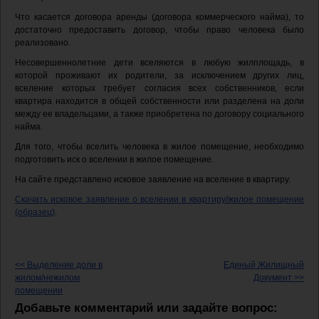
Что касается договора аренды (договора коммерческого найма), то
достаточно предоставить договор, чтобы право человека было
реализовано.
Несовершеннолетние дети вселяются в любую жилплощадь, в
которой проживают их родители, за исключением других лиц,
вселение которых требует согласия всех собственников, если
квартира находится в общей собственности или разделена на доли
между ее владельцами, а также приобретена по договору социального
найма.
Для того, чтобы вселить человека в жилое помещение, необходимо
подготовить иск о вселении в жилое помещение.
На сайте представлено исковое заявление на вселение в квартиру.
Скачать исковое заявление о вселении в квартиру/жилое помещение
(образец)
.
<< Выделение доли в
Единый Жилищный
жилом/нежилом
Документ >>
помещении
Добавьте комментарий или задайте вопрос: