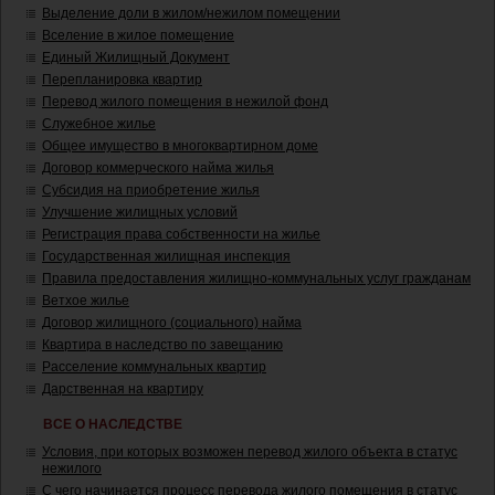
Выделение доли в жилом/нежилом помещении
Вселение в жилое помещение
Единый Жилищный Документ
Перепланировка квартир
Перевод жилого помещения в нежилой фонд
Служебное жилье
Общее имущество в многоквартирном доме
Договор коммерческого найма жилья
Субсидия на приобретение жилья
Улучшение жилищных условий
Регистрация права собственности на жилье
Государственная жилищная инспекция
Правила предоставления жилищно-коммунальных услуг гражданам
Ветхое жилье
Договор жилищного (социального) найма
Квартира в наследство по завещанию
Расселение коммунальных квартир
Дарственная на квартиру
ВСЕ О НАСЛЕДСТВЕ
Условия, при которых возможен перевод жилого объекта в статус
нежилого
С чего начинается процесс перевода жилого помещения в статус