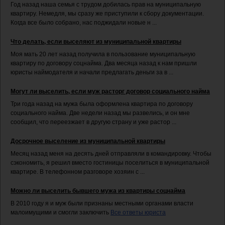
Год назад наша семья с трудом добилась прав на муниципальную
квартиру. Немедля, мы сразу же приступили к сбору документации.
Когда все было собрано, нас поджидали новые н ...
Что делать, если выселяют из муниципальной квартиры
Моя мать 20 лет назад получила в пользование муниципальную
квартиру по договору соцнайма. Два месяца назад к нам пришли
юристы наймодателя и начали предлагать деньги за в ...
Могут ли выселить, если муж расторг договор социального найма
Три года назад на мужа была оформлена квартира по договору
социального найма. Две недели назад мы развелись, и он мне
сообщил, что переезжает в другую страну и уже растор ...
Досрочное выселение из муниципальной квартиры
Месяц назад меня на десять дней отправляли в командировку. Чтобы
сэкономить, я решил вместо гостиницы поселиться в муниципальной
квартире. В телефонном разговоре хозяин с ...
Можно ли выселить бывшего мужа из квартиры соцнайма
В 2010 году я и муж были признаны местными органами власти
малоимущими и смогли заключить
Все ответы юриста