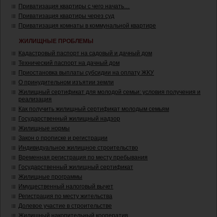
Приватизация квартиры с чего начать…
Приватизация квартиры через суд
Приватизация комнаты в коммунальной квартире
ЖИЛИЩНЫЕ ПРОБЛЕМЫ
Кадастровый паспорт на садовый и дачный дом
Технический паспорт на дачный дом
Приостановка выплаты субсидии на оплату ЖКУ
О принудительном изъятии земли
Жилищный сертификат для молодой семьи: условия получения и
реализация
Как получить жилищный сертификат молодым семьям
Государственный жилищный надзор
Жилищные нормы
Закон о прописке и регистрации
Индивидуальное жилищное строительство
Временная регистрация по месту пребывания
Государственный жилищный сертификат
Жилищные программы
Имущественный налоговый вычет
Регистрация по месту жительства
Долевое участие в строительстве
Жилищный накопительный кооператив