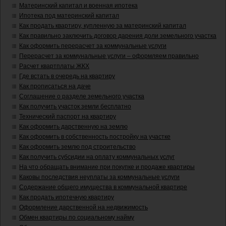
Материнский капитал и военная ипотека
Ипотека под материнский капитал
Как продать квартиру, купленную за материнский капитал
Как правильно заключить договор дарения доли земельного участка
Как оформить перерасчет за коммунальные услуги
Перерасчет за коммунальные услуги – оформляем правильно
Расчет квартплаты ЖКХ
Где встать в очередь на квартиру
Как прописаться на даче
Соглашение о разделе земельного участка
Как получить участок земли бесплатно
Технический паспорт на квартиру
Как оформить дарственную на землю
Как оформить в собственность постройку на участке
Как оформить землю под строительство
Как получить субсидии на оплату коммунальных услуг
На что обращать внимание при покупке и продаже квартиры
Каковы последствия неуплаты за коммунальные услуги
Содержание общего имущества в коммунальной квартире
Как продать ипотечную квартиру
Оформление дарственной на недвижимость
Обмен квартиры по социальному найму