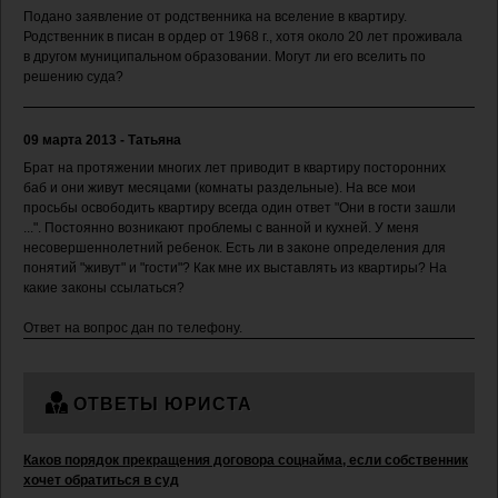
Подано заявление от родственника на вселение в квартиру.
Родственник в писан в ордер от 1968 г., хотя около 20 лет проживала
в другом муниципальном образовании. Могут ли его вселить по
решению суда?
09 марта 2013 - Татьяна
Брат на протяжении многих лет приводит в квартиру посторонних
баб и они живут месяцами (комнаты раздельные). На все мои
просьбы освободить квартиру всегда один ответ "Они в гости зашли
...". Постоянно возникают проблемы с ванной и кухней. У меня
несовершеннолетний ребенок. Есть ли в законе определения для
понятий "живут" и "гости"? Как мне их выставлять из квартиры? На
какие законы ссылаться?
Ответ на вопрос дан по телефону.
ОТВЕТЫ ЮРИСТА
Каков порядок прекращения договора соцнайма, если собственник
хочет обратиться в суд