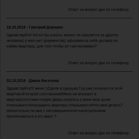
Ответ на вопрос дан по телефону.
18.10.2016 - Григорий Дорошко
Здравствуйте! Хотел бы узнать: можно ли заручится за другого
человека( у него нет документов), оформив на себя договор по
найму квартиры, для того чтобы он там проживал?
Ответ на вопрос дан по телефону.
02.10.2016 - Диана Киселева
Здравствуйте!У меня 1/2доля в однушке.Год уже пользуется этой
квартирой второй собственник!Меня не впускает в
квартиру,поставил новую дверь.покупать у меня мою долю
отказывается!продавать квартиру отказывается!что мне делать?
обязательно ли мне с несовершеннолетнисм ребенком
прописываться в эту кварт.?
Ответ на вопрос дан по телефону.