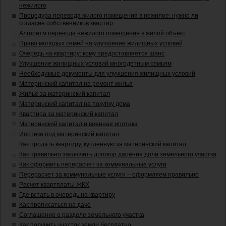
нежилого
Процедура перевода жилого помещения в нежилое: нужно ли
согласие собственников квартир
Алгоритм перевода нежилого помещения в жилой объект
Право молодых семей на улучшение жилищных условий
Очередь на квартиру: кому предоставляется шанс
Улучшение жилищных условий многодетным семьям
Необходимые документы для улучшения жилищных условий
Материнский капитал на ремонт жилья
Жильё за материнский капитал
Материнский капитал на покупку дома
Квартира за материнский капитал
Материнский капитал и военная ипотека
Ипотека под материнский капитал
Как продать квартиру, купленную за материнский капитал
Как правильно заключить договор дарения доли земельного участка
Как оформить перерасчет за коммунальные услуги
Перерасчет за коммунальные услуги – оформляем правильно
Расчет квартплаты ЖКХ
Где встать в очередь на квартиру
Как прописаться на даче
Соглашение о разделе земельного участка
Как получить участок земли бесплатно