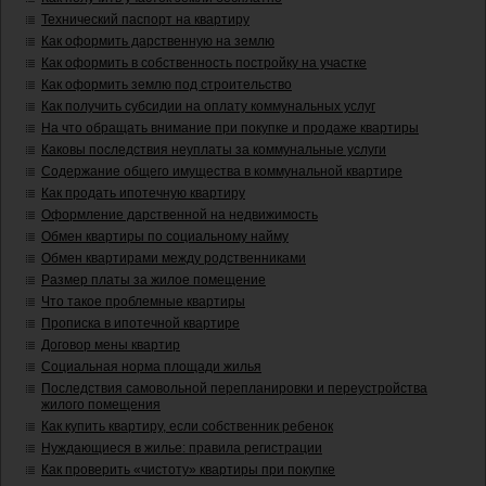
Технический паспорт на квартиру
Как оформить дарственную на землю
Как оформить в собственность постройку на участке
Как оформить землю под строительство
Как получить субсидии на оплату коммунальных услуг
На что обращать внимание при покупке и продаже квартиры
Каковы последствия неуплаты за коммунальные услуги
Содержание общего имущества в коммунальной квартире
Как продать ипотечную квартиру
Оформление дарственной на недвижимость
Обмен квартиры по социальному найму
Обмен квартирами между родственниками
Размер платы за жилое помещение
Что такое проблемные квартиры
Прописка в ипотечной квартире
Договор мены квартир
Социальная норма площади жилья
Последствия самовольной перепланировки и переустройства
жилого помещения
Как купить квартиру, если собственник ребенок
Нуждающиеся в жилье: правила регистрации
Как проверить «чистоту» квартиры при покупке