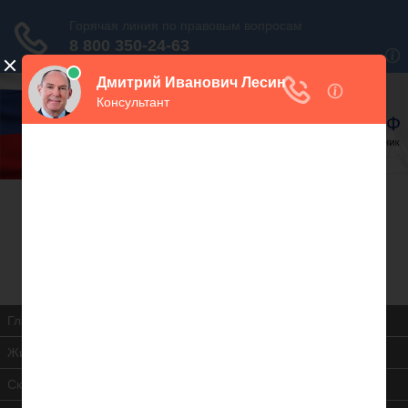
В закладки
Дежурный юрист, звоните!
938-86-71
Москва и МО
(499)
467-34-68
СПб и ЛО
(812)
Все регионы
8 800 350-24-63
Главная
Жилищная инспекция
Скачать ЖК РФ