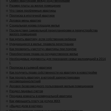
Обмен квартирами между родственниками
Размер платы за жилое помещение
Что такое проблемные квартиры
Прописка в ипотечной квартире
Договор мены квартир
Социальная норма площади жилья
Последствия самовольной перепланировки и переустройства
жилого помещения
Как купить квартиру, если собственник ребенок
Нуждающиеся в жилье: правила регистрации
Как проверить «чистоту» квартиры при покупке
Приобретение права на государственное жилье
Необходимые документы для признания семьи малоимущей в 2014
г.
Прописка в съемной квартире
Как получить право собственности на квартиру в новостройке
Как продать квартиру, в которой зарегистрирован
несовершеннолетний
Договор безвозмездного пользования жилым помещением
Раздел лицевых счетов
Продажа комнаты в коммунальной квартире
Как уменьшить плату за услуги ЖКХ
«Выдел доли в натуре»