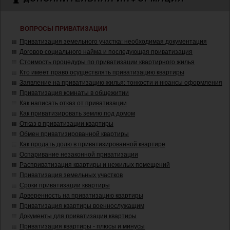
ВОПРОСЫ ПРИВАТИЗАЦИИ
Приватизация земельного участка: необходимая документация
Договор социального найма и последующая приватизация
Стоимость процедуры по приватизации квартирного жилья
Кто имеет право осуществлять приватизацию квартиры
Заявление на приватизацию жилья: тонкости и нюансы оформления
Приватизация комнаты в общежитии
Как написать отказ от приватизации
Как приватизировать землю под домом
Отказ в приватизации квартиры
Обмен приватизированной квартиры
Как продать долю в приватизированной квартире
Оспаривание незаконной приватизации
Расприватизация квартиры и нежилых помещений
Приватизация земельных участков
Сроки приватизации квартиры
Доверенность на приватизацию квартиры
Приватизация квартиры военнослужащим
Документы для приватизации квартиры
Приватизация квартиры - плюсы и минусы