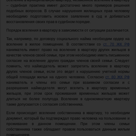
Вселение в муниципальную квартиру, незаконное вселение в квартиру
– судебная практика имеет достаточно много примеров решения
подобных вопросов. В случае нарушения жилищных прав человеку
необходимо подготовить исковое заявление в суд и добиваться
восстановления своих прав в судебном порядке.
Порядок вселения в квартиру в зависимости от ситуации различается.
Так, например, по договору социального найма необходим ордер на
вселение в жилое помещение. В соответствии со
ст. 70 ЖК РФ
наниматель имеет право на вселение в квартиру других жильцов в
качестве членов своей семьи, при этом необходимо иметь письменное
согласие на вселение других граждан членов своей семьи. Следует
помнить, что наймодатель может запретить вселение в квартиру
других членов семьи, если это ведет к нарушению учетной нормы
общей площади жилья на одного человека. Согласно
ст. 80 ЖК РФ
наниматель и члены его семьи при взаимном согласии и с
разрешения наймодателя могут вселить в квартиру временных
жильцов, при этом срок проживания временных жильцов может
длиться не более полугода. Вселение в однокомнатную квартиру
также допускается с согласия собственника.
Если происходит вселение собственника в квартиру, то необходим
документ, который бы подтверждал право человека на пользование и
проживание в данном помещении. При этом члены семьи
собственника также обладают правом пользоваться данным жилым
помещением.