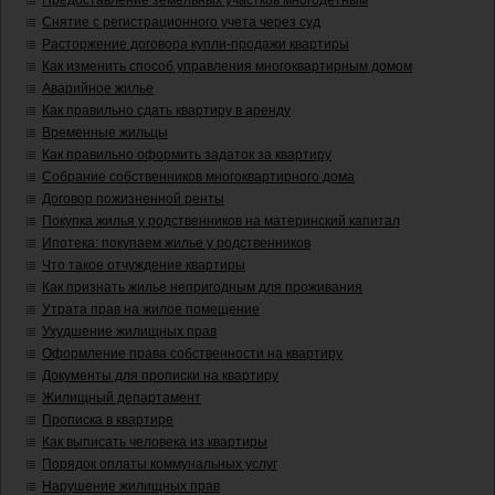
Предоставление земельных участков многодетным
Снятие с регистрационного учета через суд
Расторжение договора купли-продажи квартиры
Как изменить способ управления многоквартирным домом
Аварийное жилье
Как правильно сдать квартиру в аренду
Временные жильцы
Как правильно оформить задаток за квартиру
Собрание собственников многоквартирного дома
Договор пожизненной ренты
Покупка жилья у родственников на материнский капитал
Ипотека: покупаем жилье у родственников
Что такое отчуждение квартиры
Как признать жилье непригодным для проживания
Утрата прав на жилое помещение
Ухудшение жилищных прав
Оформление права собственности на квартиру
Документы для прописки на квартиру
Жилищный департамент
Прописка в квартире
Как выписать человека из квартиры
Порядок оплаты коммунальных услуг
Нарушение жилищных прав