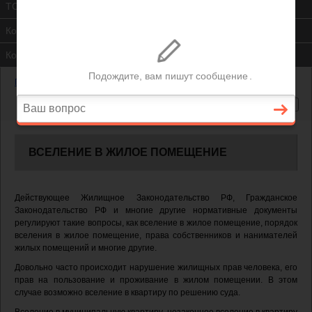
ТСЖ
Контакты
Консультация юриста
Главная
—
Вселение в жилое помещение
ВСЕЛЕНИЕ В ЖИЛОЕ ПОМЕЩЕНИЕ
Действующее Жилищное Законодательство РФ, Гражданское
Законодательство РФ и многие другие нормативные документы
регулируют такие вопросы, как вселение в жилое помещение, порядок
вселения в жилое помещение, права собственников и нанимателей
жилых помещений и многие другие.
Довольно часто происходит нарушение жилищных прав человека, его
прав на пользование и проживание в жилом помещении. В этом
случае возможно вселение в квартиру по решению суда.