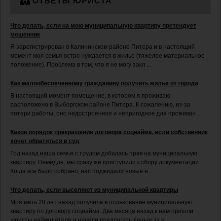
ОТВЕТЫ ЮРИСТА
Что делать, если на мою муниципальную квартиру претендует
мошенник
Я зарегистрирован в Калининском районе Питера и в настоящий
момент моя семья остро нуждается в жилье (тяжелое материальное
положение). Проблема в том, что я не могу закл ...
Как малообеспеченному гражданину получить жилье от города
В настоящий момент помещение, в котором я проживаю,
расположено в Выборгском районе Питера. К сожалению, из-за
потери работы, оно недостроенное и непригодное для проживан ...
Каков порядок прекращения договора соцнайма, если собственник
хочет обратиться в суд
Год назад наша семья с трудом добилась прав на муниципальную
квартиру. Немедля, мы сразу же приступили к сбору документации.
Когда все было собрано, нас поджидали новые н ...
Что делать, если выселяют из муниципальной квартиры
Моя мать 20 лет назад получила в пользование муниципальную
квартиру по договору соцнайма. Два месяца назад к нам пришли
юристы наймодателя и начали предлагать деньги за в ...