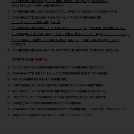
Как правильно разделить ипотечную квартиру, если есть
несовершеннолетний ребенок
Как правильно делить квартиру, имея долевую собственность
Особенности раздела квартиры с учетом интересов
несовершеннолетних детей
Как правильно составить соглашение на раздел ипотечного жилья
Как разделить квартиру, в которой собственник – муж, после развода
Если жена – собственник жилья, как разделить квартиру после
развода
Как правильно разделить квартиру в ипотеке в случае развода
ПЕРЕПЛАНИРОВКА
Как составить заявление на перепланировку квартиры
Особенности легализации самовольной перепланировки
Разрешение на перепланировку
О штрафах за незаконную перепланировку квартиры
Что можно, а что нельзя при перепланировке квартиры
Самовольная перепланировка квартиры: как узаконить
О порядке согласования перепланировки
Особенности согласования перепланировки нежилых помещений
Перепланировка квартиры: суть и особенности