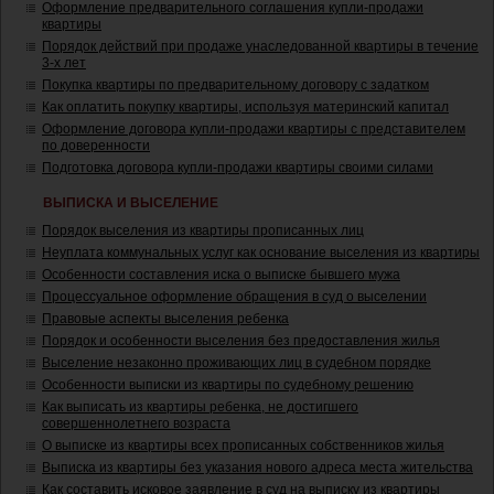
Оформление предварительного соглашения купли-продажи
квартиры
Порядок действий при продаже унаследованной квартиры в течение
3-х лет
Покупка квартиры по предварительному договору с задатком
Как оплатить покупку квартиры, используя материнский капитал
Оформление договора купли-продажи квартиры с представителем
по доверенности
Подготовка договора купли-продажи квартиры своими силами
ВЫПИСКА И ВЫСЕЛЕНИЕ
Порядок выселения из квартиры прописанных лиц
Неуплата коммунальных услуг как основание выселения из квартиры
Особенности составления иска о выписке бывшего мужа
Процессуальное оформление обращения в суд о выселении
Правовые аспекты выселения ребенка
Порядок и особенности выселения без предоставления жилья
Выселение незаконно проживающих лиц в судебном порядке
Особенности выписки из квартиры по судебному решению
Как выписать из квартиры ребенка, не достигшего
совершеннолетнего возраста
О выписке из квартиры всех прописанных собственников жилья
Выписка из квартиры без указания нового адреса места жительства
Как составить исковое заявление в суд на выписку из квартиры