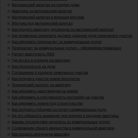
Материнский капитал на покупку дома
Квартира за материнский капитал
Материнский капитал и военная ипотека
Ипотека под материнский капитал
Как продать квартиру, купленную за материнский капитал
Как правильно заключить договор дарения доли земельного участка
Как оформить перерасчет за коммунальные услуги
Перерасчет за коммунальные услуги – оформляем правильно
Расчет квартплаты ЖКХ
Где встать в очередь на квартиру
Как прописаться на даче
Соглашение о разделе земельного участка
Как получить участок земли бесплатно
Технический паспорт на квартиру
Как оформить дарственную на землю
Как оформить в собственность постройку на участке
Как оформить землю под строительство
Как получить субсидии на оплату коммунальных услуг
На что обращать внимание при покупке и продаже квартиры
Каковы последствия неуплаты за коммунальные услуги
Содержание общего имущества в коммунальной квартире
Как продать ипотечную квартиру