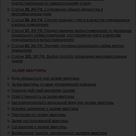
предоставленным по завещательному отказу
Статья
39.
ЖК РФ. Содержание общего имущества в
многоквартирном доме
Статья
56.
ЖК РФ. Снятие граждан с учета в качестве нуждающихся
в жилых помещениях
Статья
57.
ЖК РФ. Предоставление жилых помещений по договорам
социального найма гражданам, состоящим на учете в качестве
нуждающихся в жилых помещениях
Статья
62.
ЖК РФ. Предмет договора социального найма жилого
помещения
Статья
161.
ЖК РФ. Выбор способа управления многоквартирным
домом
ЗАЛИВ КВАРТИРЫ
Куда обращаться при заливе квартиры
Залив квартиры по вине управляющей компании
Порядок действий виновнику залива
Ответственность за залив квартиры
Как компенсировать моральный вред при заливе квартиры
Исковое заявление о заливе квартиры
Претензия по заливу квартиры
Залив застрахованной квартиры
Соглашение о заливе квартиры
Возмещение ущерба, причиненного заливом квартиры