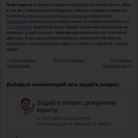
Ответ юриста:
В вашей ситуации поводов для беспокойства нет. Дело
в том, вы с бывшим мужем обладаете равными правами на квартиру,
поэтому
соглашение о расторжении договора найма жилого
помещения
должны дать все члены семьи. Эта норма закреплена в ч.
2
ст. 69 ЖК РФ
. Вероятней всего, никакой сделки ваш бывший муж не
проводил, а просто решил таким маневром выселить вас и детей из
квартиры. Если в дальнейшем подобные заявления повторяться,
запишитесь на консультацию к юристу и узнайте подробней о ваших
правах.
<< Предыдущая
Все консультации
Следующая
консультация
консультация >>
Добавьте комментарий или задайте вопрос:
Задайте вопрос дежурному
юристу,
и получите бесплатную
консультацию в течение 5 минут.