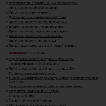
Расприватизация квартиры и нежилых помещений
Приватизация земельных участков
Сроки приватизации квартиры
Доверенность на приватизацию квартиры
Приватизация квартиры военнослужащим
Документы для приватизации квартиры
Приватизация квартиры - плюсы и минусы
Приватизация квартиры с чего начать…
Приватизация квартиры через суд
Приватизация комнаты в коммунальной квартире
ЖИЛИЩНЫЕ ПРОБЛЕМЫ
Кадастровый паспорт на садовый и дачный дом
Технический паспорт на дачный дом
Приостановка выплаты субсидии на оплату ЖКУ
О принудительном изъятии земли
Жилищный сертификат для молодой семьи: условия получения и
реализация
Как получить жилищный сертификат молодым семьям
Государственный жилищный надзор
Жилищные нормы
Закон о прописке и регистрации
Индивидуальное жилищное строительство