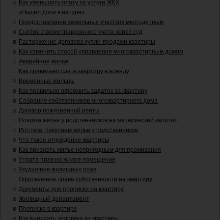
Как уменьшить плату за услуги ЖКХ
«Выдел доли в натуре»
Предоставление земельных участков многодетным
Снятие с регистрационного учета через суд
Расторжение договора купли-продажи квартиры
Как изменить способ управления многоквартирным домом
Аварийное жилье
Как правильно сдать квартиру в аренду
Временные жильцы
Как правильно оформить задаток за квартиру
Собрание собственников многоквартирного дома
Договор пожизненной ренты
Покупка жилья у родственников на материнский капитал
Ипотека: покупаем жилье у родственников
Что такое отчуждение квартиры
Как признать жилье непригодным для проживания
Утрата прав на жилое помещение
Ухудшение жилищных прав
Оформление права собственности на квартиру
Документы для прописки на квартиру
Жилищный департамент
Прописка в квартире
Как выписать человека из квартиры