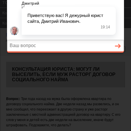
ТСЖ
Контакты
Консультация юриста
Главная
—
Жилищный вопрос
—
Могут ли выселить, если муж расторг
договор социального найма
КОНСУЛЬТАЦИЯ ЮРИСТА: МОГУТ ЛИ
ВЫСЕЛИТЬ, ЕСЛИ МУЖ РАСТОРГ ДОГОВОР
СОЦИАЛЬНОГО НАЙМА
Вопрос:
Три года назад на мужа была оформлена квартира по
договору социального найма. Две недели назад мы развелись, и он
мне сообщил, что переезжает в другую страну и уже расторг
заключенные с местной администрацией договор на квартиру. С его
слов у меня и детей есть две недели на выселение, иначе будут
штрафовать. Подскажите, что делать?