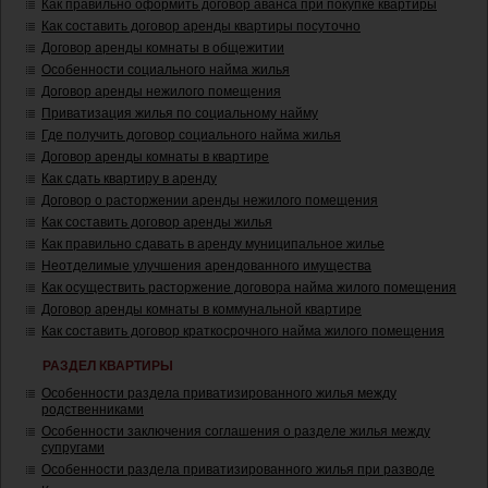
Как правильно оформить договор аванса при покупке квартиры
Как составить договор аренды квартиры посуточно
Договор аренды комнаты в общежитии
Особенности социального найма жилья
Договор аренды нежилого помещения
Приватизация жилья по социальному найму
Где получить договор социального найма жилья
Договор аренды комнаты в квартире
Как сдать квартиру в аренду
Договор о расторжении аренды нежилого помещения
Как составить договор аренды жилья
Как правильно сдавать в аренду муниципальное жилье
Неотделимые улучшения арендованного имущества
Как осуществить расторжение договора найма жилого помещения
Договор аренды комнаты в коммунальной квартире
Как составить договор краткосрочного найма жилого помещения
РАЗДЕЛ КВАРТИРЫ
Особенности раздела приватизированного жилья между
родственниками
Особенности заключения соглашения о разделе жилья между
супругами
Особенности раздела приватизированного жилья при разводе