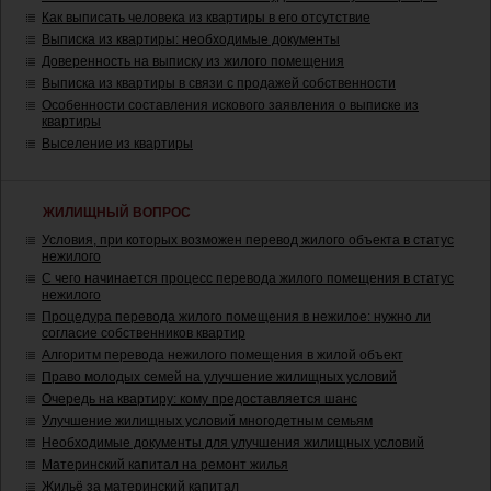
Как выписать человека из квартиры в его отсутствие
Выписка из квартиры: необходимые документы
Доверенность на выписку из жилого помещения
Выписка из квартиры в связи с продажей собственности
Особенности составления искового заявления о выписке из
квартиры
Выселение из квартиры
ЖИЛИЩНЫЙ ВОПРОС
Условия, при которых возможен перевод жилого объекта в статус
нежилого
С чего начинается процесс перевода жилого помещения в статус
нежилого
Процедура перевода жилого помещения в нежилое: нужно ли
согласие собственников квартир
Алгоритм перевода нежилого помещения в жилой объект
Право молодых семей на улучшение жилищных условий
Очередь на квартиру: кому предоставляется шанс
Улучшение жилищных условий многодетным семьям
Необходимые документы для улучшения жилищных условий
Материнский капитал на ремонт жилья
Жильё за материнский капитал