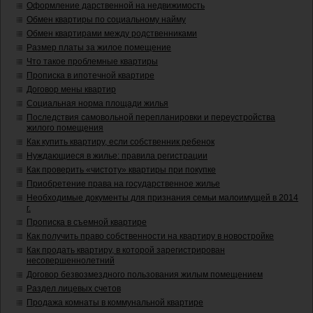
Оформление дарственной на недвижимость
Обмен квартиры по социальному найму
Обмен квартирами между родственниками
Размер платы за жилое помещение
Что такое проблемные квартиры
Прописка в ипотечной квартире
Договор мены квартир
Социальная норма площади жилья
Последствия самовольной перепланировки и переустройства
жилого помещения
Как купить квартиру, если собственник ребенок
Нуждающиеся в жилье: правила регистрации
Как проверить «чистоту» квартиры при покупке
Приобретение права на государственное жилье
Необходимые документы для признания семьи малоимущей в 2014
г.
Прописка в съемной квартире
Как получить право собственности на квартиру в новостройке
Как продать квартиру, в которой зарегистрирован
несовершеннолетний
Договор безвозмездного пользования жилым помещением
Раздел лицевых счетов
Продажа комнаты в коммунальной квартире