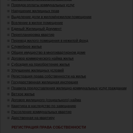
Порядок оплаты коммунальных услуг
Нарушение жилищных прав
Выделение доли в жилом/нежилом помещении
Вселение в жилое помещение
Единый Жилищный Документ
Перепланировка квартир
Перевод жилого помещения в нежилой фонд
Служебное жилье
Общее имущество в многоквартирном доме
Договор коммерческого найма жилья
Субсидия на приобретение жилья
Улучшение жилищных условий
Регистрация права собственности на жилье
Государственная жилищная инспекция
Правила предоставления жилищно-коммунальных услуг гражданам
Ветхое жилье
Договор жилищного (социального) найма
Квартира в наследство по завещанию
Расселение коммунальных квартир
Дарственная на квартиру
РЕГИСТРАЦИЯ ПРАВА СОБСТВЕННОСТИ