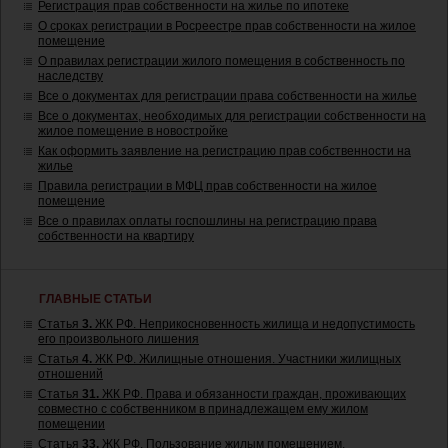
Регистрация прав собственности на жилье по ипотеке
О сроках регистрации в Росреестре прав собственности на жилое
помещение
О правилах регистрации жилого помещения в собственность по
наследству
Все о документах для регистрации права собственности на жилье
Все о документах, необходимых для регистрации собственности на
жилое помещение в новостройке
Как оформить заявление на регистрацию прав собственности на
жилье
Правила регистрации в МФЦ прав собственности на жилое
помещение
Все о правилах оплаты госпошлины на регистрацию права
собственности на квартиру
ГЛАВНЫЕ СТАТЬИ
Статья
3.
ЖК РФ. Неприкосновенность жилища и недопустимость
его произвольного лишения
Статья
4.
ЖК РФ. Жилищные отношения. Участники жилищных
отношений
Статья
31.
ЖК РФ. Права и обязанности граждан, проживающих
совместно с собственником в принадлежащем ему жилом
помещении
Статья
33.
ЖК РФ. Пользование жилым помещением,