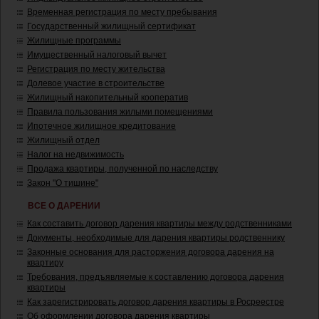
Временная регистрация по месту пребывания
Государственный жилищный сертификат
Жилищные программы
Имущественный налоговый вычет
Регистрация по месту жительства
Долевое участие в строительстве
Жилищный накопительный кооператив
Правила пользования жилыми помещениями
Ипотечное жилищное кредитование
Жилищный отдел
Налог на недвижимость
Продажа квартиры, полученной по наследству
Закон "О тишине"
ВСЕ О ДАРЕНИИ
Как составить договор дарения квартиры между родственниками
Документы, необходимые для дарения квартиры родственнику
Законные основания для расторжения договора дарения на
квартиру
Требования, предъявляемые к составлению договора дарения
квартиры
Как зарегистрировать договор дарения квартиры в Росреестре
Об оформлении договора дарения квартиры