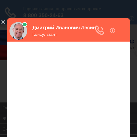
В закладки
Дежурный юрист, звоните!
938-86-71
Москва и МО
(499)
467-34-68
СПб и ЛО
(812)
Все регионы
8 800 350-24-63
Главная
Жилищная инспекция
Скачать ЖК РФ