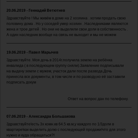
20.06.2019 - Геннадий Ветютнев
Здравствуйте ! Мы живём в доме на 2 хозяина . хотим продать свою
половину дома . Но у соседей умер хозяин . Наследниками являются
жена и трое детей . Но они не выделили свои доли в собственность .
А один наследник вообще на связь не выходит и мы не можем
19.06.2019 - Павел Марычев
Здравствуйте. Моя дочь в 2014г.получила землю на ребёнка
инвалида ( в последующем группу сняли).Заявление подписывали
на выдачу земли с мужем, участок дали после развода.Дочь
принесла все документы, в том числе и по разводу,но её заставили
подписать докум
Ответ на вопрос дан по телефону.
07.06.2019 - Александра Большакова
Здравствуйте!есть 3х комн.кв 64.5 кв.м,у каждого по 1/3доли в
квартире!как выделить долю с последующей продажи!что для этого
нужно и куда обращаться?!