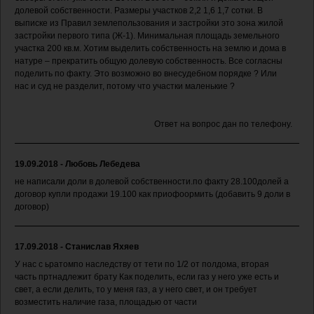
долевой собственности. Размеры участков 2,2 1,6 1,7 сотки. В
выписке из Правил землепользования и застройки это зона жилой
застройки первого типа (Ж-1). Минимальная площадь земельного
участка 200 кв.м. Хотим выделить собственность на землю и дома в
натуре – прекратить общую долевую собственность. Все согласны
поделить по факту. Это возможно во внесудебном порядке ? Или
нас и суд не разделит, потому что участки маленькие ?
Ответ на вопрос дан по телефону.
19.09.2018 - Любовь Лебедева
не написали доли в долевой собственности.по факту 28.100долей а
договор купли продажи 19.100 как приофоормить (добавить 9 доли в
договор)
17.09.2018 - Станислав Яхяев
У нас с ьратомпо наследству от тети по 1/2 от полдома, вторая
часть пртнадлежит брату Как поделить, если газ у него уже есть и
свет, а если делить, то у меня газ, а у него свет, и он требует
возместить наличие газа, площадью от части