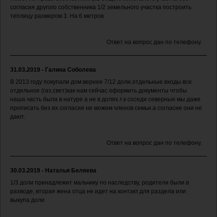
согласия другого собственника 1/2 земельного участка построить
теплицу размером 3. На 6 метров
Ответ на вопрос дан по телефону.
31.03.2019 - Галина Соболева
В 2013 году покупали дом.вернее 7/12 доли.отдельные входы.все
отдельное (газ,свет)как нам сейчас оформить документы чтобы
наша часть была в натуре а не в долях.т.к соседи северные мы даже
прописать без их согласия не можем членов семьи.а согласие они не
дают.
Ответ на вопрос дан по телефону.
30.03.2019 - Наталья Беляева
1/3 доли принадлежит мальчику по наследству, родители были в
разводе, вторая жена отца не идет на контакт.для раздела или
выкупа доли