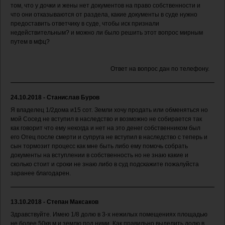
том, что у дочки и жены нет документов на право собственности и
что они отказываются от раздела, какие документы в суде нужно
предоставить ответчику в суде, чтобы иск признали
недействительным? и можно ли было решить этот вопрос мирным
путем в мфц?
Ответ на вопрос дан по телефону.
24.10.2018 - Станислав Буров
Я владелец 1/2дома и15 сот. Земли хочу продать или обменяться но
мой Сосед не вступил в наследство и возможно не собирается так
как говорит что ему некогда и нет на это денег собственником был
его Отец после смерти и супруга не вступил в наследство с теперь и
сын тормозит процесс как мне быть либо ему помочь собрать
документы на вступлении в собственность но не знаю какие и
сколько стоит и сроки не знаю либо в суд подскажите пожалуйста
заранее благодарен.
13.10.2018 - Степан Максаков
Здравствуйте. Имею 1/8 долю в 3-х нежилых помещениях площадью
не более 50кв.м и землю под ними. Как правильно выделить долю в