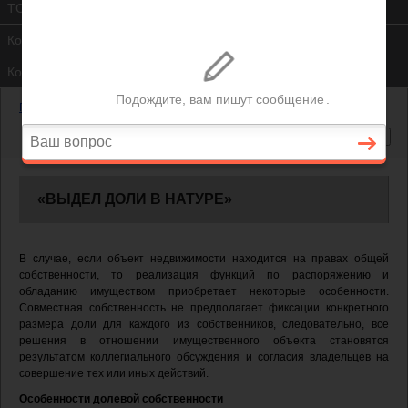
ТСЖ
Контакты
Консультация юриста
Главная
—
«Выдел доли в натуре»
«ВЫДЕЛ ДОЛИ В НАТУРЕ»
В случае, если объект недвижимости находится на правах общей
собственности, то реализация функций по распоряжению и
обладанию имуществом приобретает некоторые особенности.
Совместная собственность не предполагает фиксации конкретного
размера доли для каждого из собственников, следовательно, все
решения в отношении имущественного объекта становятся
результатом коллегиального обсуждения и согласия владельцев на
совершение тех или иных действий.
Особенности долевой собственности