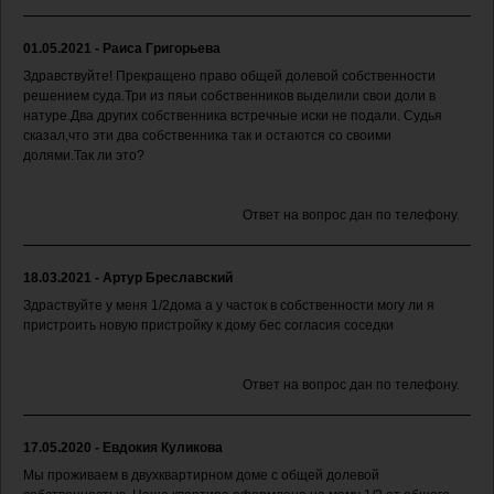
01.05.2021 - Раиса Григорьева
Здравствуйте! Прекращено право общей долевой собственности
решением суда.Три из пяьи собственников выделили свои доли в
натуре.Два других собственника встречные иски не подали. Судья
сказал,что эти два собственника так и остаются со своими
долями.Так ли это?
Ответ на вопрос дан по телефону.
18.03.2021 - Артур Бреславский
Здраствуйте у меня 1/2дома а у часток в собственности могу ли я
пристроить новую пристройку к дому бес согласия соседки
Ответ на вопрос дан по телефону.
17.05.2020 - Евдокия Куликова
Мы проживаем в двухквартирном доме с общей долевой