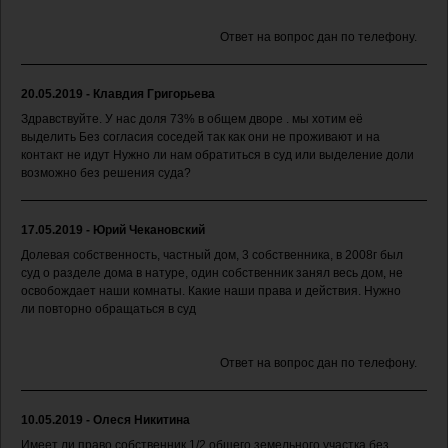
Ответ на вопрос дан по телефону.
20.05.2019 - Клавдия Григорьева
Здравствуйте. У нас доля 73% в общем дворе . мы хотим её
выделить Без согласия соседей так как они не проживают и на
контакт не идут Нужно ли нам обратиться в суд или выделение доли
возможно без решения суда?
17.05.2019 - Юрий Чекановский
Долевая собственность, частный дом, 3 собственника, в 2008г был
суд о разделе дома в натуре, один собственник занял весь дом, не
освобождает наши комнаты. Какие наши права и действия. Нужно
ли повторно обращаться в суд
Ответ на вопрос дан по телефону.
10.05.2019 - Олеся Никитина
Имеет ли право собственник 1/2 общего земельного участка без