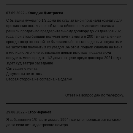
07.09.2022 - Клавдия Дмитриева
С бывшим мужем по 1/2 дома по суду за мной признали комнату для
проживания остальное всё места общего пользования.сначала
решили продать по предварительному договору до 28 декабря 2021
года .при этом бывший получил почти 2мил а я 200т в назначенный
срок договор основной не был заключён .от меня деньги покупатели
не захотели получить я их уведом .об этом .подали сначала на меня
в милицию .что я не возвращаю деньги им отказ .подали в суд
понудить меня продать 1/2 дома по цене предв договора 2021 года
.идет суд завтра заседание
Ситуация клиента
Документы не готовы.
Вторая сторона не согласна на сделку.
Ответ на вопрос дан по телефону.
29.08.2022 - Егор Черанев
Я собственник 1/3 части дома с 1994 г.как мне прописаться на свою
долю если нет кадастрового номера