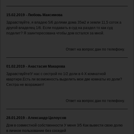
15.02.2019 - Любовь Максимова
Здравствуйте, я владею 5/6 долями дома 35м2 и земли 11,5 соток а
другой владелец 1/6. Если подавать в суд на раздел то как суд
поделит? Я заинтересована чтобы дом остался за мной.
Ответ на вопрос дан по телефону.
01.02.2019 - Анастасия Макарова
Здравствуйте!У нас с сестрой по 1/2 доли в 4-Х комнатной
квартире.Есть ли возможность выделить мои две комнаты из доли?
Сестра не возражает!
Ответ на вопрос дан по телефону.
28.01.2019 - Александр Целоусов
Дом в совместной собственности У меня 3/5 Как вывести свою долю
в личное пользование без соседей