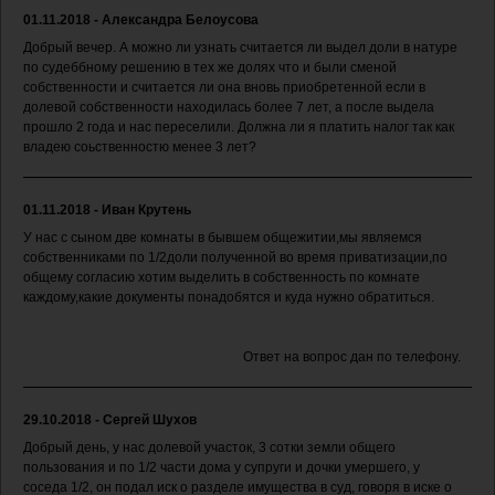
01.11.2018 - Александра Белоусова
Добрый вечер. А можно ли узнать считается ли выдел доли в натуре
по судеббному решению в тех же долях что и были сменой
собственности и считается ли она вновь приобретенной если в
долевой собственности находилась более 7 лет, а после выдела
прошло 2 года и нас переселили. Должна ли я платить налог так как
владею соьственностю менее 3 лет?
01.11.2018 - Иван Крутень
У нас с сыном две комнаты в бывшем общежитии,мы являемся
собственниками по 1/2доли полученной во время приватизации,по
общему согласию хотим выделить в собственность по комнате
каждому,какие документы понадобятся и куда нужно обратиться.
Ответ на вопрос дан по телефону.
29.10.2018 - Сергей Шухов
Добрый день, у нас долевой участок, 3 сотки земли общего
пользования и по 1/2 части дома у супруги и дочки умершего, у
соседа 1/2, он подал иск о разделе имущества в суд, говоря в иске о