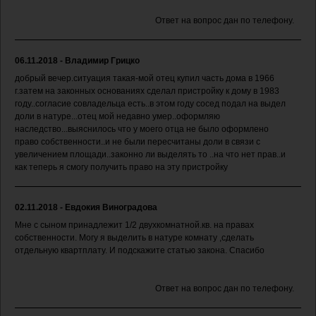
Ответ на вопрос дан по телефону.
06.11.2018 - Владимир Грицко
добрый вечер.ситуация такая-мой отец купил часть дома в 1966
г.затем на законных основаниях сделал пристройку к дому в 1983
году..согласие совладельца есть..в этом году сосед подал на выдел
доли в натуре...отец мой недавно умер..оформляю
наследство...выяснилось что у моего отца не было оформлено
право собственности..и не были пересчитаны доли в связи с
увеличением площади..законно ли выделять то ..на что нет прав..и
как теперь я смогу получить право на эту пристройку
02.11.2018 - Евдокия Виноградова
Мне с сыном принадлежит 1/2 двухкомнатной.кв. на правах
собственности. Могу я выделить в натуре комнату ,сделать
отдельную квартплату. И подскажите статью закона. Спасибо
Ответ на вопрос дан по телефону.