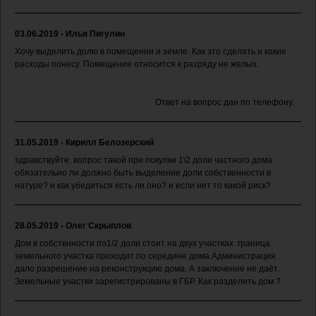
03.06.2019 - Илья Пигулин
Хочу выделить долю в помещении и земле. Как это сделать и какие
расходы понесу. Помещение относится к разряду не желых.
Ответ на вопрос дан по телефону.
31.05.2019 - Кирилл Белозерский
здравствуйте. вопрос такой при покупки 1\2 доли частного дома
обязательно ли должно быть выделение доли собственности в
натуре? и как убедиться есть ли оно? и если нет то какой риск?
28.05.2019 - Олег Скрыплов
Дом в собствнности по1/2 доли стоит на двух участках .граница
земельного участка проходит по середине дома.Администрация
дало разрешение на реконструкцию дома. А заключение не даёт.
Земельные участки зарегистрированы в ГБР. Как разделить дом ?