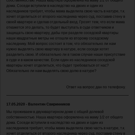
собственностью. Наша квартира оформлена на маму 1/2 от общего
дома. Соседи вступили в наследство на двоих и один из
наследников требует, чтобы мама выделила свою часть в натуре, т.к.
хочет отделиться от второго наследника через суд, поставив стену в
своей квартире и сделав отдельный вход. Грозят тем, что если мама
откажется это делать, то будет выступать в суде ответчиком и
защищать свою квартиру, дабы при разделе соседской квартиры
наши квадратные метры не отошли ко второму соседскому
наследнику. Мой вопрос состоит в том, что обязательно ли нам
нужно выделять свою квартиру в натуре, если соседи хотят
разделить свою. И обязательно ли в таком случае наше присутствие
в суде и в каком качестве. Если один из наследников соседской
квартиры хочет отделиться, что будет требоваться от нас?
Обязательно ли нам выделять свою долю в натуре?
Ответ на вопрос дан по телефону.
17.05.2020 - Валентин Свиринников
Мы проживаем в двухквартирном доме с общей долевой
собственностью. Наша квартира оформлена на маму 1/2 от общего
дома. Соседи вступили в наследство на двоих и один из
наследников требует, чтобы мама выделила свою часть в натуре, т.к.
хочет отделиться от второго наследника через суд, поставив стену в