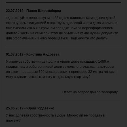
22.07.2019 - Павел Широкобород
здравствуйте меня зовут мне 23 года я одинокая мама двоих детей
столкнулась с ситуацией я нахожусь в долевой части дома и земли и
мне сказали что б я в срочном порядке начала переоформлением
долевой части на себя при этом не объяснив какие нужны документи
для оформления и к кому обращаться. Подскажите что делать
01.07.2019 - Кристина Андреева
Я являусь собственницей доли в жилом доме площадью 1400 м
квадратных и собственницей доли земельного участка на котором
он стоит поощадью 790 м квадратных. ( примерно 32 метра кв) как я
могу выделить свою комнату в отдельную квартиру?
Ответ на вопрос дан по телефону.
25.06.2019 - Юрий Гордеенко
У нас долевая собственность в доме. Можно ли ее продать в
ипотеку?