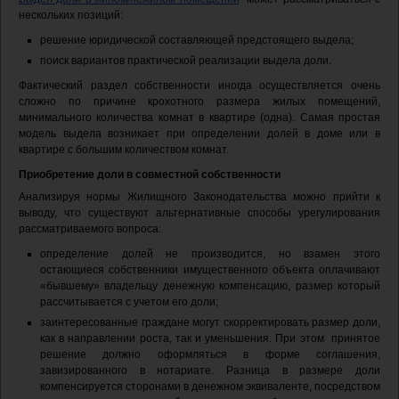
нескольких позиций:
решение юридической составляющей предстоящего выдела;
поиск вариантов практической реализации выдела доли.
Фактический раздел собственности иногда осуществляется очень
сложно по причине крохотного размера жилых помещений,
минимального количества комнат в квартире (одна). Самая простая
модель выдела возникает при определении долей в доме или в
квартире с большим количеством комнат.
Приобретение доли в совместной собственности
Анализируя нормы Жилищного Законодательства можно прийти к
выводу, что существуют альтернативные способы урегулирования
рассматриваемого вопроса:
определение долей не производится, но взамен этого
остающиеся собственники имущественного объекта оплачивают
«бывшему» владельцу денежную компенсацию, размер который
рассчитывается с учетом его доли;
заинтересованные граждане могут скорректировать размер доли,
как в направлении роста, так и уменьшения. При этом принятое
решение должно оформляться в форме соглашения,
завизированного в нотариате. Разница в размере доли
компенсируется сторонами в денежном эквиваленте, посредством