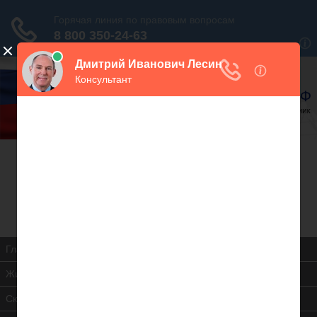
В закладки
Дежурный юрист, звоните!
938-86-71
Москва и МО
(499)
467-34-68
СПб и ЛО
(812)
Все регионы
8 800 350-24-63
Главная
Жилищная инспекция
Скачать ЖК РФ