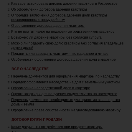
Как зарегистрировать договор дарения квартиры в Росреестре
Об оформлении договора дарения квартиры
О порядке заключения договора дарения доли квартиры
несовершеннолетнему ребенку
О составлении договора дарения квартиры
Кто не платит налог на подаренную родственником квартиру
Возможно ли дарение квартиры без согласия супруга
Можно ли подарить свою долю квартиры без согласия владельцев
других долей
Подарить или завещать квартиру - что надежнее и лучше
Особенности оформления договора дарения доли в квартире
ВСЕ О НАСЛЕДСТВЕ
Перечень документов для оформления квартиры по наследству
Порядок оформления наследства на дом с земельным участком
Оформление наследственной доли в квартире
Оценка квартиры для получения свидетельства на наследство
Перечень документов, необходимых для принятия в наследство
дома и земли
Оформление права собственности на унаследованную квартиру
ДОГОВОР КУПЛИ-ПРОДАЖИ
Какие документы потребуются при продаже квартиры