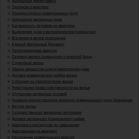
Жилищный департамент
Прописка в квартире
Порядок оплаты коммунальных услуг
Нарушение жилищных прав
Как выписать человека из квартиры
Выделение доли в жилом/нежилом помещении
Вселение в жилое помещение
Единый Жилищный Документ
Перепланировка квартир
Перевод жилого помещения в нежилой фонд
Служебное жилье
Общее имущество в многоквартирном доме
Договор коммерческого найма жилья
Субсидия на приобретение жилья
Регистрация права собственности на жилье
Улучшение жилищных условий
Правила предоставления жилищно-коммунальных услуг гражданам
Ветхое жилье
Государственная жилищная инспекция
Договор жилищного (социального) найма
Квартира в наследство по завещанию
Дарственная на квартиру
Расселение коммунальных квартир