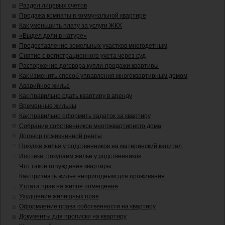
Раздел лицевых счетов
Продажа комнаты в коммунальной квартире
Как уменьшить плату за услуги ЖКХ
«Выдел доли в натуре»
Предоставление земельных участков многодетным
Снятие с регистрационного учета через суд
Расторжение договора купли-продажи квартиры
Как изменить способ управления многоквартирным домом
Аварийное жилье
Как правильно сдать квартиру в аренду
Временные жильцы
Как правильно оформить задаток за квартиру
Собрание собственников многоквартирного дома
Договор пожизненной ренты
Покупка жилья у родственников на материнский капитал
Ипотека: покупаем жилье у родственников
Что такое отчуждение квартиры
Как признать жилье непригодным для проживания
Утрата прав на жилое помещение
Ухудшение жилищных прав
Оформление права собственности на квартиру
Документы для прописки на квартиру