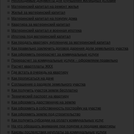
Необходимые документы для улучшения жилищных условий
Материнский капитал на ремонт жилья
Жильё за материнский капитал
Материнский капитал на покупку дома
Квартира за материнский капитал
Материнский капитал и военная ипотека
Ипотека под материнский капитал
Как продать квартиру, купленную за материнский капитал
Как правильно заключить договор дарения доли земельного участка
Как оформить перерасчет за коммунальные услуги
Перерасчет за коммунальные услуги – оформляем правильно
Расчет квартплаты ЖКХ
Где встать в очередь на квартиру
Как прописаться на даче
Соглашение о разделе земельного участка
Как получить участок земли бесплатно
Технический паспорт на квартиру
Как оформить дарственную на землю
Как оформить в собственность постройку на участке
Как оформить землю под строительство
Как получить субсидии на оплату коммунальных услуг
На что обращать внимание при покупке и продаже квартиры
Каковы последствия неуплаты за коммунальные услуги