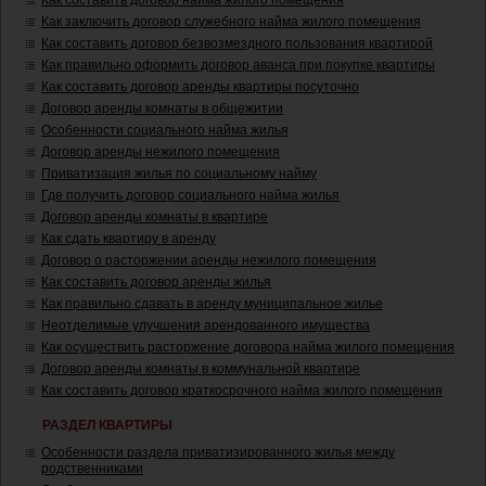
Как составить договор найма жилого помещения
Как заключить договор служебного найма жилого помещения
Как составить договор безвозмездного пользования квартирой
Как правильно оформить договор аванса при покупке квартиры
Как составить договор аренды квартиры посуточно
Договор аренды комнаты в общежитии
Особенности социального найма жилья
Договор аренды нежилого помещения
Приватизация жилья по социальному найму
Где получить договор социального найма жилья
Договор аренды комнаты в квартире
Как сдать квартиру в аренду
Договор о расторжении аренды нежилого помещения
Как составить договор аренды жилья
Как правильно сдавать в аренду муниципальное жилье
Неотделимые улучшения арендованного имущества
Как осуществить расторжение договора найма жилого помещения
Договор аренды комнаты в коммунальной квартире
Как составить договор краткосрочного найма жилого помещения
РАЗДЕЛ КВАРТИРЫ
Особенности раздела приватизированного жилья между
родственниками