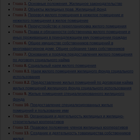
Глава
1.
Основные положения. Жилищное законодательство
Глава
2.
Объекты жилищных прав. Жилищный фонд
Глава
3.
Перевод жилого помещения в нежилое помещение и
нежилого помещения в жилое помещение
Глава
4.
Переустройство и перепланировка жилого помещения
Глава
5.
Права и обязанности собственника жилого помещения и
иных проживающих в принадлежащем ему помещении граждан
Глава
6.
Общее имущество собственников помещений в
многоквартирном доме. Общее собрание таких собственников
Глава
7.
Основания и порядок предоставления жилого помещения
по договору социального найма
Глава
8.
Социальный наем жилого помещения
Глава
8.1.
Наем жилого помещения жилищного фонда социального
использования
Глава
8.2.
Предоставление жилых помещений по договорам найма
жилых помещений жилищного фонда социального использования
Глава
9.
Жилые помещения специализированного жилищного
фонда
Глава
10.
Предоставление специализированных жилых
помещений и пользование ими
Глава
11.
Организация и деятельность жилищных и жилищно-
строительных кооперативов
Глава
12.
Правовое положение членов жилищных кооперативов
Глава
13.
Создание и деятельность товарищества собственников
жилья