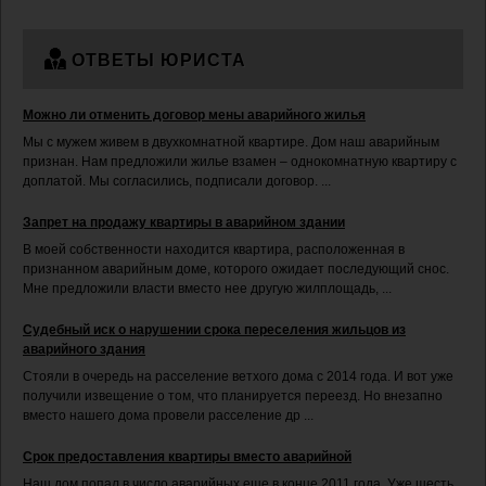
ОТВЕТЫ ЮРИСТА
Можно ли отменить договор мены аварийного жилья
Мы с мужем живем в двухкомнатной квартире. Дом наш аварийным
признан. Нам предложили жилье взамен – однокомнатную квартиру с
доплатой. Мы согласились, подписали договор. ...
Запрет на продажу квартиры в аварийном здании
В моей собственности находится квартира, расположенная в
признанном аварийным доме, которого ожидает последующий снос.
Мне предложили власти вместо нее другую жилплощадь, ...
Судебный иск о нарушении срока переселения жильцов из
аварийного здания
Стояли в очередь на расселение ветхого дома с 2014 года. И вот уже
получили извещение о том, что планируется переезд. Но внезапно
вместо нашего дома провели расселение др ...
Срок предоставления квартиры вместо аварийной
Наш дом попал в число аварийных еще в конце 2011 года. Уже шесть