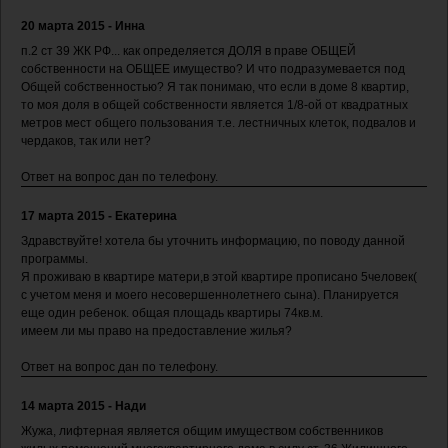
20 марта 2015 - Инна
п.2 ст 39 ЖК РФ... как определяется ДОЛЯ в праве ОБЩЕЙ
собственности на ОБЩЕЕ имущество? И что подразумевается под
Общей собственностью? Я так понимаю, что если в доме 8 квартир,
то моя доля в общей собственности является 1/8-ой от квадратных
метров мест общего пользования т.е. лестничных клеток, подвалов и
чердаков, так или нет?
Ответ на вопрос дан по телефону.
17 марта 2015 - Екатерина
Здравствуйте! хотела бы уточнить информацию, по поводу данной
программы.
Я проживаю в квартире матери,в этой квартире прописано 5человек(
с учетом меня и моего несовершеннолетнего сына). Планируется
еще один ребенок. общая площадь квартиры 74кв.м.
имеем ли мы право на предоставление жилья?
Ответ на вопрос дан по телефону.
14 марта 2015 - Нади
Жужа, лифтерная является общим имуществом собственников