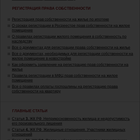
РЕГИСТРАЦИЯ ПРАВА СОБСТВЕННОСТИ
Регистрация прав собственности на жилье по ипотеке
О сроках регистрации в Росреестре прав собственности на жилое
помещение
О правилах регистрации жилого помещения в собственность по
наследству
Все о документах для регистрации права собственности на жилье
Все о документах, необходимых для регистрации собственности на
жилое помещение в новостройке
Как оформить заявление на регистрацию прав собственности на
жилье
Правила регистрации в МФЦ прав собственности на жилое
помещение
Все о правилах оплаты госпошлины на регистрацию права
собственности на квартиру
ГЛАВНЫЕ СТАТЬИ
Статья
3.
ЖК РФ. Неприкосновенность жилища и недопустимость
его произвольного лишения
Статья
4.
ЖК РФ. Жилищные отношения. Участники жилищных
отношений