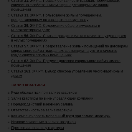
Статья
31.
ЖК РФ. Права и обязанности граждан, проживающих
совместно с собственником в принадлежащем ему жилом
помещении
Статья
33.
ЖК РФ. Пользование жилым помещением,
предоставленным по завещательному отказу
Статья
39.
ЖК РФ. Содержание общего имущества в
многоквартирном доме
Статья
56.
ЖК РФ. Снятие граждан с учета в качестве нуждающихся
в жилых помещениях
Статья
57.
ЖК РФ. Предоставление жилых помещений по договорам
социального найма гражданам, состоящим на учете в качестве
нуждающихся в жилых помещениях
Статья
62.
ЖК РФ. Предмет договора социального найма жилого
помещения
Статья
161.
ЖК РФ. Выбор способа управления многоквартирным
домом
ЗАЛИВ КВАРТИРЫ
Куда обращаться при заливе квартиры
Залив квартиры по вине управляющей компании
Порядок действий виновнику залива
Ответственность за залив квартиры
Как компенсировать моральный вред при заливе квартиры
Исковое заявление о заливе квартиры
Претензия по заливу квартиры