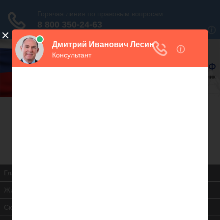
В закладки
Дежурный юрист, звоните!
938-86-71
Москва и МО
(499)
467-34-68
СПб и ЛО
(812)
Все регионы
8 800 350-24-63
Главная
Жилищная инспекция
Скачать ЖК РФ