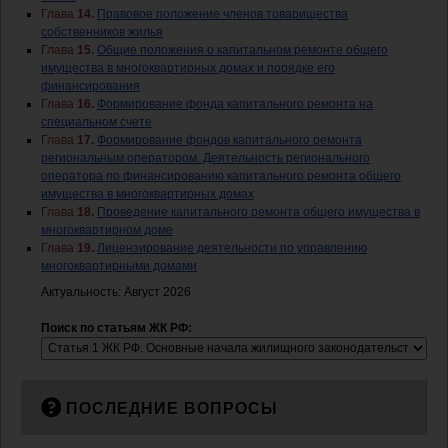
Глава
14.
Правовое положение членов товарищества
собственников жилья
Глава
15.
Общие положения о капитальном ремонте общего
имущества в многоквартирных домах и порядке его
финансирования
Глава
16.
Формирование фонда капитального ремонта на
специальном счете
Глава
17.
Формирование фондов капитального ремонта
региональным оператором. Деятельность регионального
оператора по финансированию капитального ремонта общего
имущества в многоквартирных домах
Глава
18.
Проведение капитального ремонта общего имущества в
многоквартирном доме
Глава
19.
Лицензирование деятельности по управлению
многоквартирными домами
Актуальность: Август 2026
Поиск по статьям ЖК РФ:
ПОСЛЕДНИЕ ВОПРОСЫ