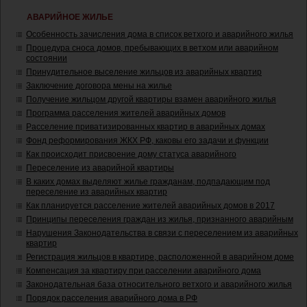
АВАРИЙНОЕ ЖИЛЬЕ
Особенность зачисления дома в список ветхого и аварийного жилья
Процедура сноса домов, пребывающих в ветхом или аварийном
состоянии
Принудительное выселение жильцов из аварийных квартир
Заключение договора мены на жилье
Получение жильцом другой квартиры взамен аварийного жилья
Программа расселения жителей аварийных домов
Расселение приватизированных квартир в аварийных домах
Фонд реформирования ЖКХ РФ, каковы его задачи и функции
Как происходит присвоение дому статуса аварийного
Переселение из аварийной квартиры
В каких домах выделяют жилье гражданам, подпадающим под
переселение из аварийных квартир
Как планируется расселение жителей аварийных домов в 2017
Принципы переселения граждан из жилья, признанного аварийным
Нарушения Законодательства в связи с переселением из аварийных
квартир
Регистрация жильцов в квартире, расположенной в аварийном доме
Компенсация за квартиру при расселении аварийного дома
Законодательная база относительного ветхого и аварийного жилья
Порядок расселения аварийного дома в РФ