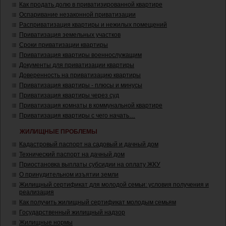
Как продать долю в приватизированной квартире
Оспаривание незаконной приватизации
Расприватизация квартиры и нежилых помещений
Приватизация земельных участков
Сроки приватизации квартиры
Приватизация квартиры военнослужащим
Документы для приватизации квартиры
Доверенность на приватизацию квартиры
Приватизация квартиры - плюсы и минусы
Приватизация квартиры через суд
Приватизация комнаты в коммунальной квартире
Приватизация квартиры с чего начать…
ЖИЛИЩНЫЕ ПРОБЛЕМЫ
Кадастровый паспорт на садовый и дачный дом
Технический паспорт на дачный дом
Приостановка выплаты субсидии на оплату ЖКУ
О принудительном изъятии земли
Жилищный сертификат для молодой семьи: условия получения и
реализация
Как получить жилищный сертификат молодым семьям
Государственный жилищный надзор
Жилищные нормы