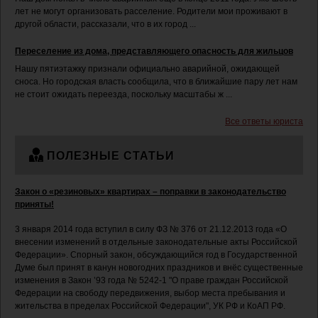
лет не могут организовать расселение. Родители мои проживают в
другой области, рассказали, что в их город ...
Переселение из дома, представляющего опасность для жильцов
Нашу пятиэтажку признали официально аварийной, ожидающей
сноса. Но городская власть сообщила, что в ближайшие пару лет нам
не стоит ожидать переезда, поскольку масштабы ж ...
Все ответы юриста
ПОЛЕЗНЫЕ СТАТЬИ
Закон о «резиновых» квартирах – поправки в законодательство
приняты!
3 января 2014 года вступил в силу ФЗ № 376 от 21.12.2013 года «О
внесении изменений в отдельные законодательные акты Российской
Федерации». Спорный закон, обсуждающийся год в Государственной
Думе был принят в канун новогодних праздников и внёс существенные
изменения в Закон ’93 года № 5242-1 "О праве граждан Российской
Федерации на свободу передвижения, выбор места пребывания и
жительства в пределах Российской Федерации", УК РФ и КоАП РФ.