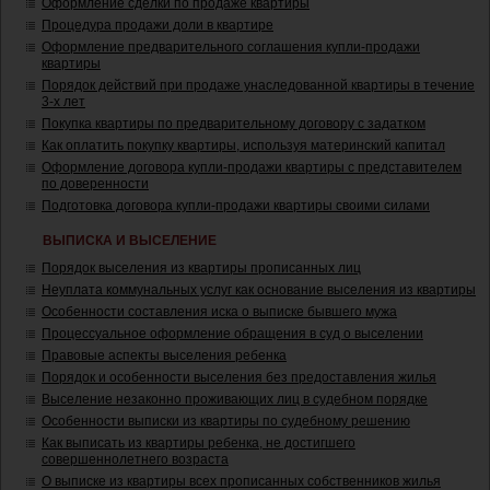
Оформление сделки по продаже квартиры
Процедура продажи доли в квартире
Оформление предварительного соглашения купли-продажи
квартиры
Порядок действий при продаже унаследованной квартиры в течение
3-х лет
Покупка квартиры по предварительному договору с задатком
Как оплатить покупку квартиры, используя материнский капитал
Оформление договора купли-продажи квартиры с представителем
по доверенности
Подготовка договора купли-продажи квартиры своими силами
ВЫПИСКА И ВЫСЕЛЕНИЕ
Порядок выселения из квартиры прописанных лиц
Неуплата коммунальных услуг как основание выселения из квартиры
Особенности составления иска о выписке бывшего мужа
Процессуальное оформление обращения в суд о выселении
Правовые аспекты выселения ребенка
Порядок и особенности выселения без предоставления жилья
Выселение незаконно проживающих лиц в судебном порядке
Особенности выписки из квартиры по судебному решению
Как выписать из квартиры ребенка, не достигшего
совершеннолетнего возраста
О выписке из квартиры всех прописанных собственников жилья