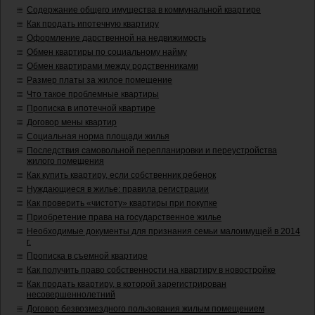
Содержание общего имущества в коммунальной квартире
Как продать ипотечную квартиру
Оформление дарственной на недвижимость
Обмен квартиры по социальному найму
Обмен квартирами между родственниками
Размер платы за жилое помещение
Что такое проблемные квартиры
Прописка в ипотечной квартире
Договор мены квартир
Социальная норма площади жилья
Последствия самовольной перепланировки и переустройства
жилого помещения
Как купить квартиру, если собственник ребенок
Нуждающиеся в жилье: правила регистрации
Как проверить «чистоту» квартиры при покупке
Приобретение права на государственное жилье
Необходимые документы для признания семьи малоимущей в 2014
г.
Прописка в съемной квартире
Как получить право собственности на квартиру в новостройке
Как продать квартиру, в которой зарегистрирован
несовершеннолетний
Договор безвозмездного пользования жилым помещением