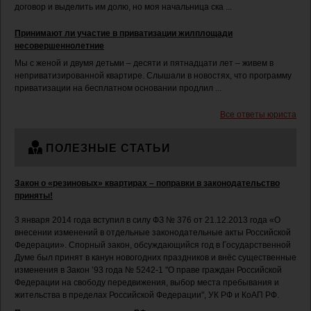
договор и выделить им долю, но моя начальница ска ...
Принимают ли участие в приватизации жилплощади
несовершеннолетние
Мы с женой и двумя детьми – десяти и пятнадцати лет – живем в
неприватизированной квартире. Слышали в новостях, что программу
приватизации на бесплатном основании продлил ...
Все ответы юриста
ПОЛЕЗНЫЕ СТАТЬИ
Закон о «резиновых» квартирах – поправки в законодательство
приняты!
3 января 2014 года вступил в силу ФЗ № 376 от 21.12.2013 года «О
внесении изменений в отдельные законодательные акты Российской
Федерации». Спорный закон, обсуждающийся год в Государственной
Думе был принят в канун новогодних праздников и внёс существенные
изменения в Закон ’93 года № 5242-1 "О праве граждан Российской
Федерации на свободу передвижения, выбор места пребывания и
жительства в пределах Российской Федерации", УК РФ и КоАП РФ.