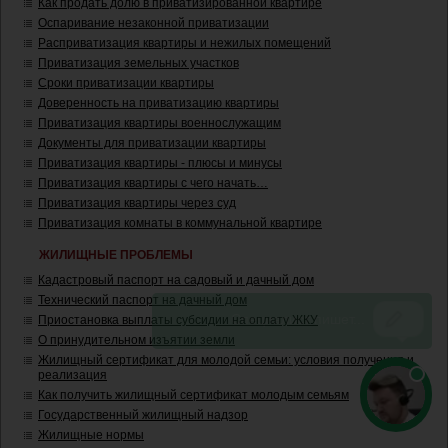
Как продать долю в приватизированной квартире
Оспаривание незаконной приватизации
Расприватизация квартиры и нежилых помещений
Приватизация земельных участков
Сроки приватизации квартиры
Доверенность на приватизацию квартиры
Приватизация квартиры военнослужащим
Документы для приватизации квартиры
Приватизация квартиры - плюсы и минусы
Приватизация квартиры с чего начать…
Приватизация квартиры через суд
Приватизация комнаты в коммунальной квартире
ЖИЛИЩНЫЕ ПРОБЛЕМЫ
Кадастровый паспорт на садовый и дачный дом
Технический паспорт на дачный дом
Приостановка выплаты субсидии на оплату ЖКУ
О принудительном изъятии земли
Жилищный сертификат для молодой семьи: условия получения и
реализация
Как получить жилищный сертификат молодым семьям
Государственный жилищный надзор
Жилищные нормы