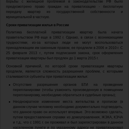
борьбы с жилищной проблемой в законодательстве РФ было
предусмотрено право граждан на приватизацию - бесплатную
передачу квартир из государственной собственности и
муниципальной в частную.
Сроки приватизации жилья в России
Политика бесплатной приватизации квартир была начата
правительством РФ еще в 1992 г. Однако, в связи с возникающими
трудностями, из-за которых люди не могут воспользоваться
принадлежащим им законным правом, ее продлили в 2006 и 2010 г. С
25 февраля 2013 г., путем подписания закона, срок оформления
приватизации квартиры был продлен до 1 марта 2015 г.
Основной причиной, по которой сроки приватизации квартиры
продлили, является сложность разрешения проблем, с которыми
сталкиваются субъекты при приватизации жилья:
Отсутствие разрешения органов БТИ на проведение
перепланировки (чтобы узаконить произведенную в помещении
перепланировку, необходимо обратиться в судебные органы);
Неоднократное изменение места жительства и прописки (в
данном случае человеку необходимо документально подтвердить,
что данное право он использует впервые. Это возможно сделать,
путем предоставления справки из домоуправления, ЖЭКА, КЭЧА
и т.д., что с 1991 г. он проживал и был зарегистрирован в данном
населенном пункте и по указанному адресу не приватизировал