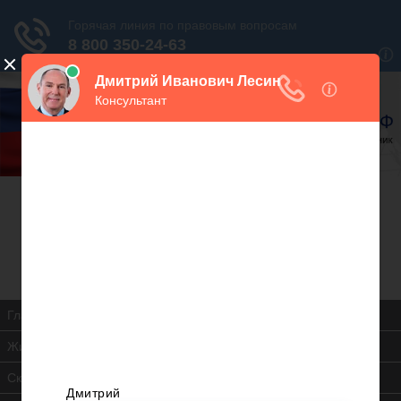
В закладки
Дежурный юрист, звоните!
938-86-71
Москва и МО
(499)
467-34-68
СПб и ЛО
(812)
Все регионы
8 800 350-24-63
Главная
Жилищная инспекция
Скачать ЖК РФ