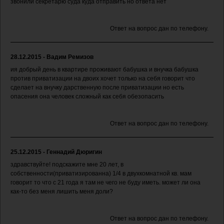
звонили секретарю суда куда отправить но ответа нет
Ответ на вопрос дан по телефону.
28.12.2015 - Вадим Ремизов
ия добрый день в квартире проживают бабушка и внучка бабушка
против приватизации на двоих хочет только на себя говорит что
сделает на внучку дарственную после приватизации но есть
опасения она человек сложный как себя обезопасить
Ответ на вопрос дан по телефону.
25.12.2015 - Геннадий Дюригин
здравствуйте! подскажите мне 20 лет, в
собственности(приватизированна) 1/4 в двухкомнатной кв. мам
говорит то что с 21 года я там не чего не буду иметь. может ли она
как-то без меня лишить меня доли?
Ответ на вопрос дан по телефону.