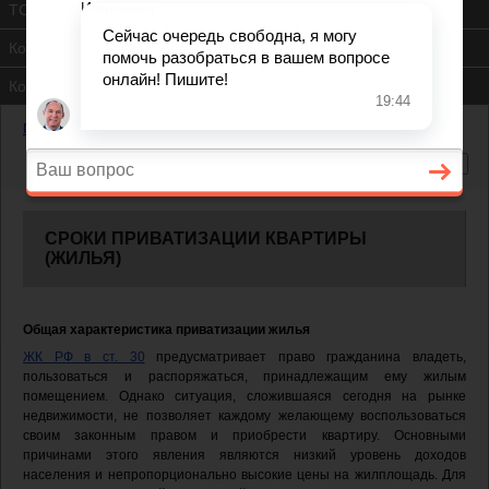
ТСЖ
Контакты
Консультация юриста
Главная
—
Cроки приватизации квартиры (жилья)
CРОКИ ПРИВАТИЗАЦИИ КВАРТИРЫ
(ЖИЛЬЯ)
Общая характеристика приватизации жилья
ЖК РФ в ст. 30
предусматривает право гражданина владеть,
пользоваться и распоряжаться, принадлежащим ему жилым
помещением. Однако ситуация, сложившаяся сегодня на рынке
недвижимости, не позволяет каждому желающему воспользоваться
своим законным правом и приобрести квартиру. Основными
причинами этого явления являются низкий уровень доходов
населения и непропорционально высокие цены на жилплощадь. Для