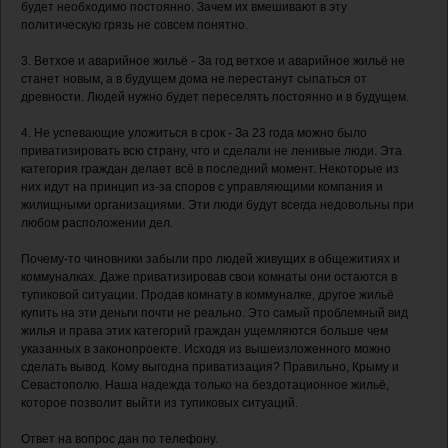
будет необходимо постоянно. Зачем их вмешивают в эту
политическую грязь не совсем понятно.
3. Ветхое и аварийное жильё - За год ветхое и аварийное жильё не
станет новым, а в будущем дома не перестанут сыпаться от
древности. Людей нужно будет переселять постоянно и в будущем.
4. Не успевающие уложиться в срок - За 23 года можно было
приватизировать всю страну, что и сделали не ленивые люди. Эта
категория граждан делает всё в последний момент. Некоторые из
них идут на принцип из-за споров с управляющими компания и
жилищными организациями. Эти люди будут всегда недовольны при
любом расположении дел.
Почему-то чиновники забыли про людей живущих в общежитиях и
коммуналках. Даже приватизировав свои комнаты они остаются в
тупиковой ситуации. Продав комнату в коммуналке, другое жильё
купить на эти деньги почти не реально. Это самый проблемный вид
жилья и права этих категорий граждан ущемляются больше чем
указанных в законопроекте. Исходя из вышеизложенного можно
сделать вывод. Кому выгодна приватизация? Правильно, Крыму и
Севастополю. Наша надежда только на бездотационное жильё,
которое позволит выйти из тупиковых ситуаций.
Ответ на вопрос дан по телефону.