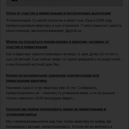
Отказ от участия в приватизации и последующее выселение
Я пенсионерка. Со мной прописан и живет сын. Еще в 2006 году
приватизировала квартиру, а сын отказался. У него семьи нет, работа
непостоянная, малооплачиваемая. Другой он ...
Можно ли отказаться прописанному в квартире человеку от
участия в приватизации
Нас в квартире зарегистрировано четверо: я, муж, дочка 16-ти лет и
сын 18-летний. Сын сейчас живет со своей девушкой у ее родителей –
у них большой частный дом. Мы ...
Нужно ли нотариальное заверение документации для
приватизации квартиры
Нанимаю одну и ту же квартиру уже 15 лет. Собираюсь
приватизировать ее – наконец-то уговорила мужа, а то он раньше
только «минусы» этой процедуры видел. ...
Сколько раз можно реализовать право на приватизацию в
отношении жилья
Мы с мужем размышляли над тем, чтобы квартиру по найму, где
проживаем с детьми, приватизировать. Хотели же их включать в