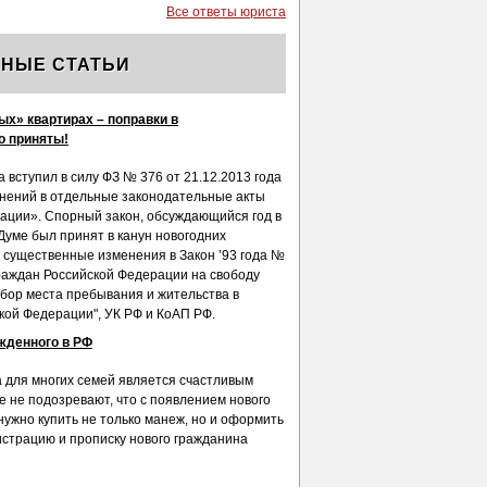
Все ответы юриста
НЫЕ СТАТЬИ
ых» квартирах – поправки в
о приняты!
а вступил в силу ФЗ № 376 от 21.12.2013 года
нений в отдельные законодательные акты
ации». Спорный закон, обсуждающийся год в
Думе был принят в канун новогодних
с существенные изменения в Закон ’93 года №
граждан Российской Федерации на свободу
бор места пребывания и жительства в
кой Федерации", УК РФ и КоАП РФ.
жденного в РФ
 для многих семей является счастливым
е не подозревают, что с появлением нового
 нужно купить не только манеж, но и оформить
истрацию и прописку нового гражданина