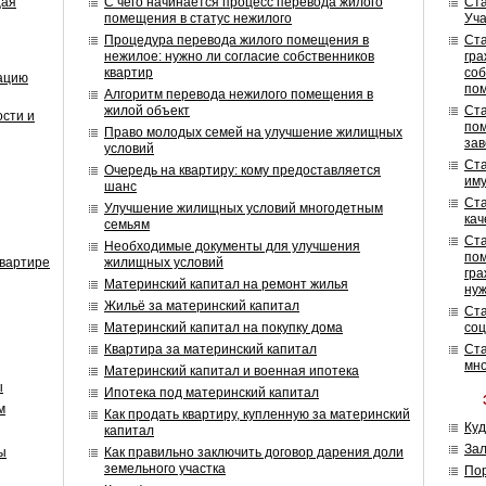
щая
С чего начинается процесс перевода жилого
Ст
помещения в статус нежилого
Уч
Процедура перевода жилого помещения в
Ст
нежилое: нужно ли согласие собственников
гра
квартир
соб
зацию
по
Алгоритм перевода нежилого помещения в
жилой объект
Ст
ости и
по
Право молодых семей на улучшение жилищных
зав
условий
Ст
Очередь на квартиру: кому предоставляется
иму
шанс
Ст
Улучшение жилищных условий многодетным
кач
семьям
Ст
Необходимые документы для улучшения
пом
квартире
жилищных условий
гра
Материнский капитал на ремонт жилья
ну
Жильё за материнский капитал
Ст
Материнский капитал на покупку дома
соц
Квартира за материнский капитал
Ст
мн
Материнский капитал и военная ипотека
ы
Ипотека под материнский капитал
м
Как продать квартиру, купленную за материнский
Куд
капитал
Зал
ы
Как правильно заключить договор дарения доли
земельного участка
Пор