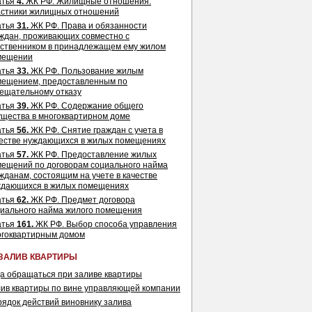
атья
4.
ЖК РФ. Жилищные отношения.
астники жилищных отношений
атья
31.
ЖК РФ. Права и обязанности
ждан, проживающих совместно с
ственником в принадлежащем ему жилом
мещении
атья
33.
ЖК РФ. Пользование жилым
мещением, предоставленным по
ещательному отказу
атья
39.
ЖК РФ. Содержание общего
щества в многоквартирном доме
атья
56.
ЖК РФ. Снятие граждан с учета в
естве нуждающихся в жилых помещениях
атья
57.
ЖК РФ. Предоставление жилых
ещений по договорам социального найма
жданам, состоящим на учете в качестве
ждающихся в жилых помещениях
атья
62.
ЖК РФ. Предмет договора
иального найма жилого помещения
атья
161.
ЖК РФ. Выбор способа управления
огоквартирным домом
ЗАЛИВ КВАРТИРЫ
а обращаться при заливе квартиры
ив квартиры по вине управляющей компании
ядок действий виновнику залива