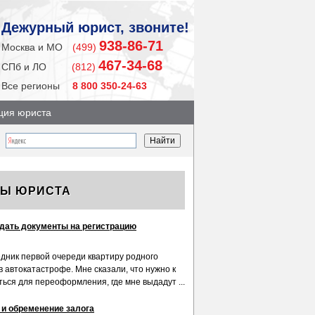
Дежурный юрист, звоните!
938-86-71
Москва и МО
(499)
467-34-68
СПб и ЛО
(812)
Все регионы
8 800 350-24-63
ция юриста
ТЫ ЮРИСТА
одать документы на регистрацию
едник первой очереди квартиру родного
в автокатастрофе. Мне сказали, что нужно к
ься для переоформления, где мне выдадут ...
 и обременение залога