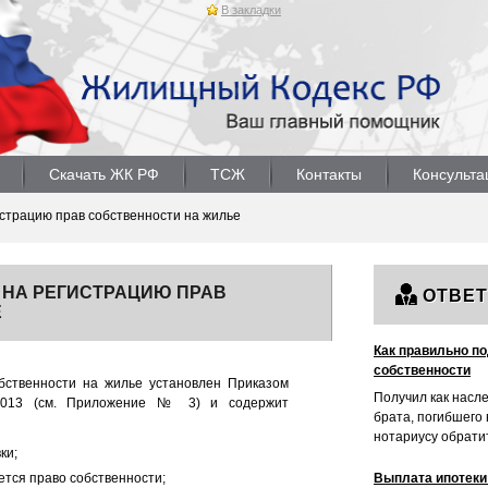
В закладки
Скачать ЖК РФ
ТСЖ
Контакты
Консульта
страцию прав собственности на жилье
 НА РЕГИСТРАЦИЮ ПРАВ
ОТВЕ
Е
Как правильно п
собственности
бственности на жилье установлен Приказом
Получил как насл
.2013 (см. Приложение № 3) и содержит
брата, погибшего 
нотариусу обратит
ки;
ется право собственности;
Выплата ипотеки