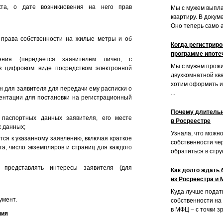
кта, о дате возникновения на него прав
Мы с мужем выпла
квартиру. В доку
Оно теперь само а
 права собственности на жилые метры и об
Когда регистриро
программе ипоте
ения (передается заявителем лично, с
Мы с мужем прожи
 в цифровом виде посредством электронной
двухкомнатной ква
хотим оформить ип
н для заявителя для передачи ему расписки о
...
ментации для постановки на регистрационный
Почему длительн
 паспортных данных заявителя, его месте
в Росреестре
х данных;
Узнала, что можн
тся к указанному заявлению, включая краткое
собственности че
а, число экземпляров и страниц для каждого
обратиться в струк
 представлять интересы заявителя (для
Как долго ждать 
из Росреестра и
Куда лучше подат
умент.
собственности на
в МФЦ – с точки з
ния