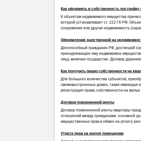
Как оформить в собственность постройку 
К объектам недвижимого имущества причисл
которой устанавливает ст. 222 ГК РФ. Объек
сооружение или другая недвижимость (сарай, 
Оформление дарственной на недвижимос
Дееспособный гражданин РФ, достигший со
принадлежащее ему недвижимое имущество
лицу, включая государство. Договор дарения
Как получить право собственности на ква
Для большого количества субъектов, прио
свежевыстроенных домах, такая имеющая и
регистрация права собственности на жилье 
Договор пожизненной ренты
Договор пожизненной ренты квартиры пред
отношений между гражданами, основной це
имущественных прав в обмен на уплату рен
Утрата прав на жилое помещение