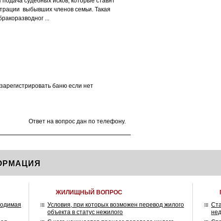
 подача судебных исков, которые ставят
трации выбывших членов семьи. Такая
ракоразводног ...
я зарегистрировать баню если нет
Ответ на вопрос дан по телефону.
ОРМАЦИЯ
ЖИЛИЩНЫЙ ВОПРОС
ходимая
Условия, при которых возможен перевод жилого
Ст
объекта в статус нежилого
нед