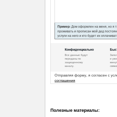
Пример:
Дом оформлен на меня, но я та
проживать и прописан мой дед постоя
услуги на него и кто будет их оплачива
Конфиденциально
Быс
Все данные будут
Запо
переданы по
и уже
защищенному
минут
каналу.
свяже
Отправляя форму, я согласен с ус
соглашения
Полезные материалы: