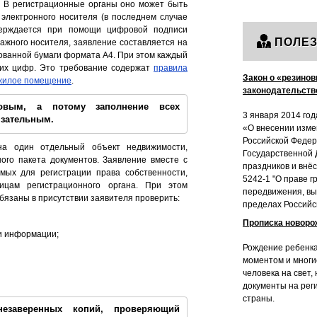
. В регистрационные органы оно может быть
электронного носителя (в последнем случае
верждается при помощи цифровой подписи
ПОЛЕЗ
ажного носителя, заявление составляется на
ованной бумаги формата А4. При этом каждый
ких цифр. Это требование содержат
правила
Закон о «резинов
 жилое помещение
.
законодательств
повым, а потому заполнение всех
3 января 2014 год
язательным.
«О внесении изме
Российской Федер
на один отдельный объект недвижимости,
Государственной 
ого пакета документов. Заявление вместе с
праздников и внё
мых для регистрации права собственности,
5242-1 "О праве 
цам регистрационного органа. При этом
передвижения, вы
бязаны в присутствии заявителя проверить:
пределах Российс
Прописка новоро
и информации;
Рождение ребенка
моментом и многи
человека на свет,
документы на рег
страны.
незаверенных копий, проверяющий