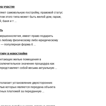
на участке
яют самовольную постройку, правовой статус
том этого типа может быть жилой дом, гараж,
баня и т ...
ть
вершеннолетия, имеет право подарить
 любому физическому либо юридическому
 — популярная форма б ...
ртиру в новостройке
бретающих жилые помещения в
сключительное значение процедура как
представляет собой весьма актуальную ...
полагает установление двухсторонних
лью которых является передача объекта
тных платежей за переданную ...