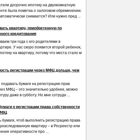
тили досрочно ипотеку на двухкомнатную
менте была пометка о залоговом обременении.
втоматически снимается? Или нужно пред ...
вать квартиру, приобретенную по
чного кредитования
ваем три года с его родителями в
ртире. У нас скоро появится второй ребенок,
отеку на квартиру, потому что места стало м
ость регистрации через МФЦ дольше, чем
о подавать бумаги на регистрацию прав
рез МФЦ – это значительно удобнее, можно
туру даже в субботу. Но мне сотрудн ...
бумаги о регистрации права собственности
 МФЦ
ь бумаги, чтоб выполнить регистрацию права
 унаследованную квартиру – в Росреестр или
рения оперативности про ...