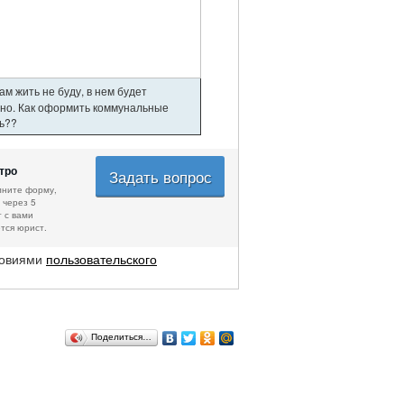
м жить не буду, в нем будет
нно. Как оформить коммунальные
ть??
тро
Задать вопрос
лните форму,
 через 5
 с вами
тся юрист.
ловиями
пользовательского
Поделиться…