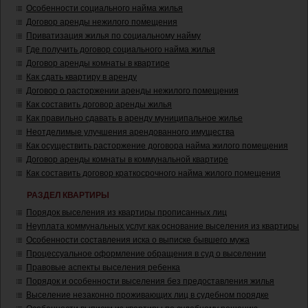
Особенности социального найма жилья
Договор аренды нежилого помещения
Приватизация жилья по социальному найму
Где получить договор социального найма жилья
Договор аренды комнаты в квартире
Как сдать квартиру в аренду
Договор о расторжении аренды нежилого помещения
Как составить договор аренды жилья
Как правильно сдавать в аренду муниципальное жилье
Неотделимые улучшения арендованного имущества
Как осуществить расторжение договора найма жилого помещения
Договор аренды комнаты в коммунальной квартире
Как составить договор краткосрочного найма жилого помещения
РАЗДЕЛ КВАРТИРЫ
Порядок выселения из квартиры прописанных лиц
Неуплата коммунальных услуг как основание выселения из квартиры
Особенности составления иска о выписке бывшего мужа
Процессуальное оформление обращения в суд о выселении
Правовые аспекты выселения ребенка
Порядок и особенности выселения без предоставления жилья
Выселение незаконно проживающих лиц в судебном порядке