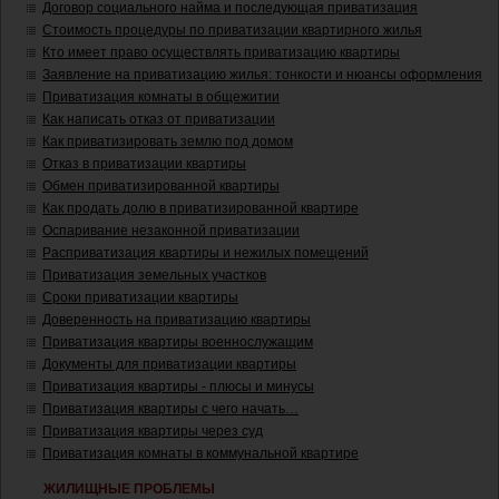
Договор социального найма и последующая приватизация
Стоимость процедуры по приватизации квартирного жилья
Кто имеет право осуществлять приватизацию квартиры
Заявление на приватизацию жилья: тонкости и нюансы оформления
Приватизация комнаты в общежитии
Как написать отказ от приватизации
Как приватизировать землю под домом
Отказ в приватизации квартиры
Обмен приватизированной квартиры
Как продать долю в приватизированной квартире
Оспаривание незаконной приватизации
Расприватизация квартиры и нежилых помещений
Приватизация земельных участков
Сроки приватизации квартиры
Доверенность на приватизацию квартиры
Приватизация квартиры военнослужащим
Документы для приватизации квартиры
Приватизация квартиры - плюсы и минусы
Приватизация квартиры с чего начать…
Приватизация квартиры через суд
Приватизация комнаты в коммунальной квартире
ЖИЛИЩНЫЕ ПРОБЛЕМЫ