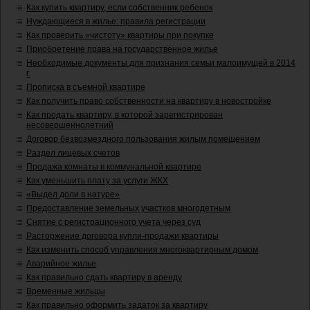
Как купить квартиру, если собственник ребенок
Нуждающиеся в жилье: правила регистрации
Как проверить «чистоту» квартиры при покупке
Приобретение права на государственное жилье
Необходимые документы для признания семьи малоимущей в 2014
г.
Прописка в съемной квартире
Как получить право собственности на квартиру в новостройке
Как продать квартиру, в которой зарегистрирован
несовершеннолетний
Договор безвозмездного пользования жилым помещением
Раздел лицевых счетов
Продажа комнаты в коммунальной квартире
Как уменьшить плату за услуги ЖКХ
«Выдел доли в натуре»
Предоставление земельных участков многодетным
Снятие с регистрационного учета через суд
Расторжение договора купли-продажи квартиры
Как изменить способ управления многоквартирным домом
Аварийное жилье
Как правильно сдать квартиру в аренду
Временные жильцы
Как правильно оформить задаток за квартиру