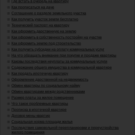
Где встать в очередь на квартиру
Как прописаться на даче
Соглашение о разделе земельного участка
Как получить участок земли бесплатно
Технический паспорт на квартиру
Как оформить дарственную на землю
Как оформить в собственность постройку на участке
Как оформить землю под строительство
Как получить субсидии на оплату коммунальных услуг
На что обращать внимание при покупке и продаже квартиры
Каковы последствия неуплаты за коммунальные услуги
Содержание общего имущества в коммунальной квартире
Как продать ипотечную квартиру
Оформление дарственной на недвижимость
Обмен квартиры по социальному найму
Обмен квартирами между родственниками
Размер платы за жилое помещение
Что такое проблемные квартиры
Прописка в ипотечной квартире
Договор мены квартир
Социальная норма площади жилья
Последствия самовольной перепланировки и переустройства
жилого помещения