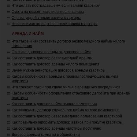
Что делать пострадавшему, если залили квартиру
Смета на ремонт квартиры после залива
Оценка ущерба после залива квартиры
Независимая экспертиза после залива квартиры
АРЕНДА И НАЙМ
Что такое и как составить договор безвозмездного найма жилого
помещения
Отличие договора аренды от договора найма
Как составить договор безвозмездной аренды
Как составить договор аренды жилого помещения
Зачем нужна регистрация договора аренды квартиры
Каковы особенности аренды с правом последующего выкупа
квартиры
Что требует закон при сдаче жилья в аренду без посредников
Каковы особенности оформления страхового депозита при аренде
квартиры
Как составить договор найма жилого помещения
Как заключить договор служебного найма жилого помещения
Как составить договор безвозмездного пользования квартирой
Как правильно оформить договор аванса при покупке квартиры
Как составить договор аренды квартиры посуточно
Договор аренды комнаты в общежитии