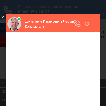
В закладки
Дежурный юрист, звоните!
938-86-71
Москва и МО
(499)
467-34-68
СПб и ЛО
(812)
Все регионы
8 800 350-24-63
Главная
Жилищная инспекция
Скачать ЖК РФ