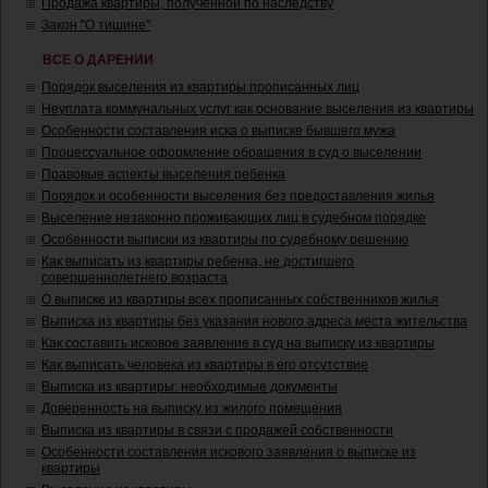
Продажа квартиры, полученной по наследству
Закон "О тишине"
ВСЕ О ДАРЕНИИ
Порядок выселения из квартиры прописанных лиц
Неуплата коммунальных услуг как основание выселения из квартиры
Особенности составления иска о выписке бывшего мужа
Процессуальное оформление обращения в суд о выселении
Правовые аспекты выселения ребенка
Порядок и особенности выселения без предоставления жилья
Выселение незаконно проживающих лиц в судебном порядке
Особенности выписки из квартиры по судебному решению
Как выписать из квартиры ребенка, не достигшего
совершеннолетнего возраста
О выписке из квартиры всех прописанных собственников жилья
Выписка из квартиры без указания нового адреса места жительства
Как составить исковое заявление в суд на выписку из квартиры
Как выписать человека из квартиры в его отсутствие
Выписка из квартиры: необходимые документы
Доверенность на выписку из жилого помещения
Выписка из квартиры в связи с продажей собственности
Особенности составления искового заявления о выписке из
квартиры