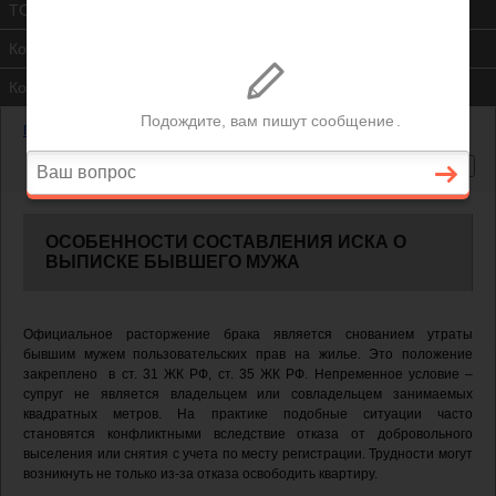
ТСЖ
Контакты
Консультация юриста
Главная
—
Особенности составления иска о выписке бывшего мужа
ОСОБЕННОСТИ СОСТАВЛЕНИЯ ИСКА О
ВЫПИСКЕ БЫВШЕГО МУЖА
Официальное расторжение брака является снованием утраты
бывшим мужем пользовательских прав на жилье. Это положение
закреплено в ст. 31 ЖК РФ, ст. 35 ЖК РФ. Непременное условие –
супруг не является владельцем или совладельцем занимаемых
квадратных метров. На практике подобные ситуации часто
становятся конфликтными вследствие отказа от добровольного
выселения или снятия с учета по месту регистрации. Трудности могут
возникнуть не только из-за отказа освободить квартиру.