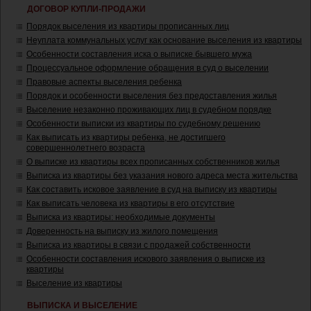
ДОГОВОР КУПЛИ-ПРОДАЖИ
Порядок выселения из квартиры прописанных лиц
Неуплата коммунальных услуг как основание выселения из квартиры
Особенности составления иска о выписке бывшего мужа
Процессуальное оформление обращения в суд о выселении
Правовые аспекты выселения ребенка
Порядок и особенности выселения без предоставления жилья
Выселение незаконно проживающих лиц в судебном порядке
Особенности выписки из квартиры по судебному решению
Как выписать из квартиры ребенка, не достигшего
совершеннолетнего возраста
О выписке из квартиры всех прописанных собственников жилья
Выписка из квартиры без указания нового адреса места жительства
Как составить исковое заявление в суд на выписку из квартиры
Как выписать человека из квартиры в его отсутствие
Выписка из квартиры: необходимые документы
Доверенность на выписку из жилого помещения
Выписка из квартиры в связи с продажей собственности
Особенности составления искового заявления о выписке из
квартиры
Выселение из квартиры
ВЫПИСКА И ВЫСЕЛЕНИЕ