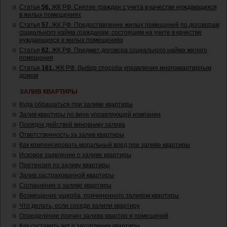
Статья
56.
ЖК РФ. Снятие граждан с учета в качестве нуждающихся
в жилых помещениях
Статья
57.
ЖК РФ. Предоставление жилых помещений по договорам
социального найма гражданам, состоящим на учете в качестве
нуждающихся в жилых помещениях
Статья
62.
ЖК РФ. Предмет договора социального найма жилого
помещения
Статья
161.
ЖК РФ. Выбор способа управления многоквартирным
домом
ЗАЛИВ КВАРТИРЫ
Куда обращаться при заливе квартиры
Залив квартиры по вине управляющей компании
Порядок действий виновнику залива
Ответственность за залив квартиры
Как компенсировать моральный вред при заливе квартиры
Исковое заявление о заливе квартиры
Претензия по заливу квартиры
Залив застрахованной квартиры
Соглашение о заливе квартиры
Возмещение ущерба, причиненного заливом квартиры
Что делать, если соседи залили квартиру
Определение причин залива квартир и помещений
Как составить акт о затоплении квартиры