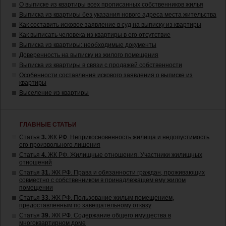
О выписке из квартиры всех прописанных собственников жилья
Выписка из квартиры без указания нового адреса места жительства
Как составить исковое заявление в суд на выписку из квартиры
Как выписать человека из квартиры в его отсутствие
Выписка из квартиры: необходимые документы
Доверенность на выписку из жилого помещения
Выписка из квартиры в связи с продажей собственности
Особенности составления искового заявления о выписке из
квартиры
Выселение из квартиры
ГЛАВНЫЕ СТАТЬИ
Статья
3.
ЖК РФ. Неприкосновенность жилища и недопустимость
его произвольного лишения
Статья
4.
ЖК РФ. Жилищные отношения. Участники жилищных
отношений
Статья
31.
ЖК РФ. Права и обязанности граждан, проживающих
совместно с собственником в принадлежащем ему жилом
помещении
Статья
33.
ЖК РФ. Пользование жилым помещением,
предоставленным по завещательному отказу
Статья
39.
ЖК РФ. Содержание общего имущества в
многоквартирном доме