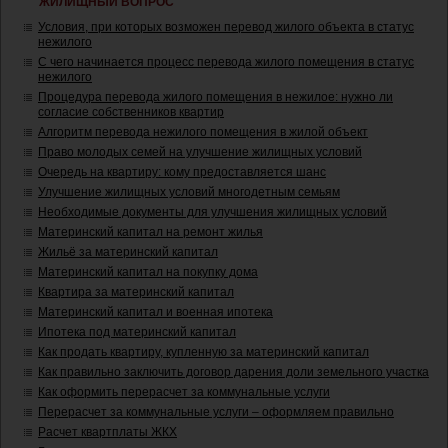
ЖИЛИЩНЫЙ ВОПРОС
Условия, при которых возможен перевод жилого объекта в статус
нежилого
С чего начинается процесс перевода жилого помещения в статус
нежилого
Процедура перевода жилого помещения в нежилое: нужно ли
согласие собственников квартир
Алгоритм перевода нежилого помещения в жилой объект
Право молодых семей на улучшение жилищных условий
Очередь на квартиру: кому предоставляется шанс
Улучшение жилищных условий многодетным семьям
Необходимые документы для улучшения жилищных условий
Материнский капитал на ремонт жилья
Жильё за материнский капитал
Материнский капитал на покупку дома
Квартира за материнский капитал
Материнский капитал и военная ипотека
Ипотека под материнский капитал
Как продать квартиру, купленную за материнский капитал
Как правильно заключить договор дарения доли земельного участка
Как оформить перерасчет за коммунальные услуги
Перерасчет за коммунальные услуги – оформляем правильно
Расчет квартплаты ЖКХ