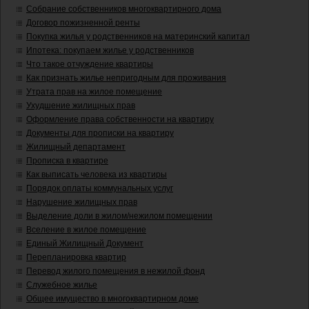
Собрание собственников многоквартирного дома
Договор пожизненной ренты
Покупка жилья у родственников на материнский капитал
Ипотека: покупаем жилье у родственников
Что такое отчуждение квартиры
Как признать жилье непригодным для проживания
Утрата прав на жилое помещение
Ухудшение жилищных прав
Оформление права собственности на квартиру
Документы для прописки на квартиру
Жилищный департамент
Прописка в квартире
Как выписать человека из квартиры
Порядок оплаты коммунальных услуг
Нарушение жилищных прав
Выделение доли в жилом/нежилом помещении
Вселение в жилое помещение
Единый Жилищный Документ
Перепланировка квартир
Перевод жилого помещения в нежилой фонд
Служебное жилье
Общее имущество в многоквартирном доме