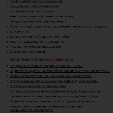
Договор коммерческого найма жилья
Субсидия на приобретение жилья
Улучшение жилищных условий
Регистрация права собственности на жилье
Государственная жилищная инспекция
Правила предоставления жилищно-коммунальных услуг гражданам
Ветхое жилье
Договор жилищного (социального) найма
Квартира в наследство по завещанию
Расселение коммунальных квартир
Дарственная на квартиру
РЕГИСТРАЦИЯ ПРАВА СОБСТВЕННОСТИ
Порядок выселения из квартиры прописанных лиц
Неуплата коммунальных услуг как основание выселения из квартиры
Особенности составления иска о выписке бывшего мужа
Процессуальное оформление обращения в суд о выселении
Правовые аспекты выселения ребенка
Порядок и особенности выселения без предоставления жилья
Выселение незаконно проживающих лиц в судебном порядке
Особенности выписки из квартиры по судебному решению
Как выписать из квартиры ребенка, не достигшего
совершеннолетнего возраста