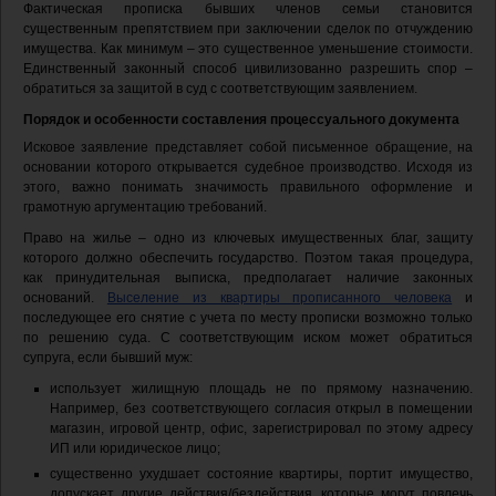
Фактическая прописка бывших членов семьи становится
существенным препятствием при заключении сделок по отчуждению
имущества. Как минимум – это существенное уменьшение стоимости.
Единственный законный способ цивилизованно разрешить спор –
обратиться за защитой в суд с соответствующим заявлением.
Порядок и особенности составления процессуального документа
Исковое заявление представляет собой письменное обращение, на
основании которого открывается судебное производство. Исходя из
этого, важно понимать значимость правильного оформление и
грамотную аргументацию требований.
Право на жилье – одно из ключевых имущественных благ, защиту
которого должно обеспечить государство. Поэтом такая процедура,
как принудительная выписка, предполагает наличие законных
оснований.
Выселение из квартиры прописанного человека
и
последующее его снятие с учета по месту прописки возможно только
по решению суда. С соответствующим иском может обратиться
супруга, если бывший муж:
использует жилищную площадь не по прямому назначению.
Например, без соответствующего согласия открыл в помещении
магазин, игровой центр, офис, зарегистрировал по этому адресу
ИП или юридическое лицо;
существенно ухудшает состояние квартиры, портит имущество,
допускает другие действия/бездействия, которые могут повлечь