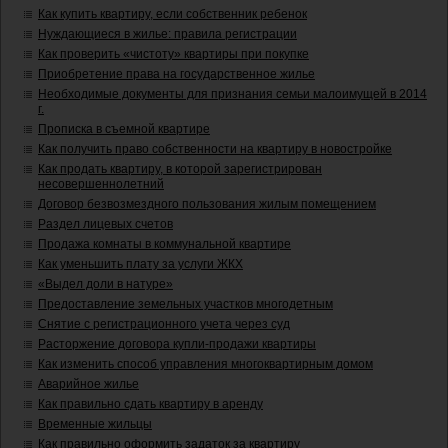
Как купить квартиру, если собственник ребенок
Нуждающиеся в жилье: правила регистрации
Как проверить «чистоту» квартиры при покупке
Приобретение права на государственное жилье
Необходимые документы для признания семьи малоимущей в 2014
г.
Прописка в съемной квартире
Как получить право собственности на квартиру в новостройке
Как продать квартиру, в которой зарегистрирован
несовершеннолетний
Договор безвозмездного пользования жилым помещением
Раздел лицевых счетов
Продажа комнаты в коммунальной квартире
Как уменьшить плату за услуги ЖКХ
«Выдел доли в натуре»
Предоставление земельных участков многодетным
Снятие с регистрационного учета через суд
Расторжение договора купли-продажи квартиры
Как изменить способ управления многоквартирным домом
Аварийное жилье
Как правильно сдать квартиру в аренду
Временные жильцы
Как правильно оформить задаток за квартиру