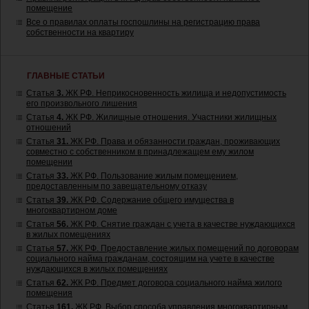
помещение
Все о правилах оплаты госпошлины на регистрацию права
собственности на квартиру
ГЛАВНЫЕ СТАТЬИ
Статья
3.
ЖК РФ. Неприкосновенность жилища и недопустимость
его произвольного лишения
Статья
4.
ЖК РФ. Жилищные отношения. Участники жилищных
отношений
Статья
31.
ЖК РФ. Права и обязанности граждан, проживающих
совместно с собственником в принадлежащем ему жилом
помещении
Статья
33.
ЖК РФ. Пользование жилым помещением,
предоставленным по завещательному отказу
Статья
39.
ЖК РФ. Содержание общего имущества в
многоквартирном доме
Статья
56.
ЖК РФ. Снятие граждан с учета в качестве нуждающихся
в жилых помещениях
Статья
57.
ЖК РФ. Предоставление жилых помещений по договорам
социального найма гражданам, состоящим на учете в качестве
нуждающихся в жилых помещениях
Статья
62.
ЖК РФ. Предмет договора социального найма жилого
помещения
Статья
161.
ЖК РФ. Выбор способа управления многоквартирным