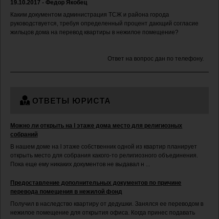
19.10.2017 - Федор Якобец
Каким документом администрация ТСЖ и района города
руководствуется, требуя определенный процент дающий согласие
жильцов дома на перевод квартиры в нежилое помещение?
Ответ на вопрос дан по телефону.
ОТВЕТЫ ЮРИСТА
Можно ли открыть на І этаже дома место для религиозных
собраний
В нашем доме на І этаже собственник одной из квартир планирует
открыть место для собрания какого-то религиозного объединения.
Пока еще ему никаких документов не выдавал н ...
Предоставление дополнительных документов по причине
перевода помещения в нежилой фонд
Получил в наследство квартиру от дедушки. Занялся ее переводом в
нежилое помещение для открытия офиса. Когда принес подавать