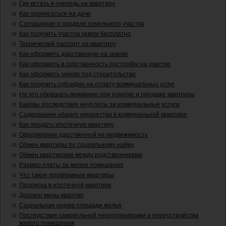
Где встать в очередь на квартиру
Как прописаться на даче
Соглашение о разделе земельного участка
Как получить участок земли бесплатно
Технический паспорт на квартиру
Как оформить дарственную на землю
Как оформить в собственность постройку на участке
Как оформить землю под строительство
Как получить субсидии на оплату коммунальных услуг
На что обращать внимание при покупке и продаже квартиры
Каковы последствия неуплаты за коммунальные услуги
Содержание общего имущества в коммунальной квартире
Как продать ипотечную квартиру
Оформление дарственной на недвижимость
Обмен квартиры по социальному найму
Обмен квартирами между родственниками
Размер платы за жилое помещение
Что такое проблемные квартиры
Прописка в ипотечной квартире
Договор мены квартир
Социальная норма площади жилья
Последствия самовольной перепланировки и переустройства
жилого помещения