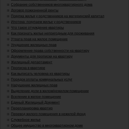
Собрание собственников многоквартирного дома
Договор пожизненной ренты
Покупка жилья у родственников на материнский капитал
Ипотека: покупаем жилье у родственников
Что такое отчуждение квартиры
Как признать жилье непригодным для проживания
Утрата прав на жилое помещение
Ухудшение жилищных прав
Оформление права собственности на квартиру
Документы для прописки на квартиру
Жилищный департамент
Прописка в квартире
Как выписать человека из квартиры
Порядок оплаты коммунальных услуг
Нарушение жилищных прав
Выделение доли в жилом/нежилом помещении
Вселение в жилое помещение
Единый Жилищный Документ
Перепланировка квартир
Перевод жилого помещения в нежилой фонд
Служебное жилье
Общее имущество в многоквартирном доме