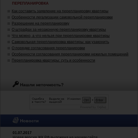
ПЕРЕПЛАНИРОВКА
Как составить заявление на перепланировку квартиры
Особенности легализации самовольной перепланировки
Разрешение на перепланировку
О штрафах за незаконную перепланировку квартиры
Что можно, а что нельзя при перепланировке квартиры
Самовольная перепланировка квартиры: как узаконить
О порядке согласования перепланировки
Особенности согласования перепланировки нежилых помещений
Перепланировка квартиры: суть и особенности
Нашли неточность?
Новости
01.07.2017
Новая версия ЖК РФ выложена на нашем сайте