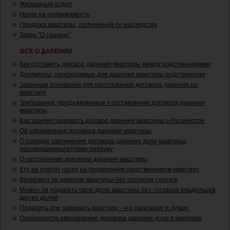
Жилищный отдел
Налог на недвижимость
Продажа квартиры, полученной по наследству
Закон "О тишине"
ВСЕ О ДАРЕНИИ
Как составить договор дарения квартиры между родственниками
Документы, необходимые для дарения квартиры родственнику
Законные основания для расторжения договора дарения на
квартиру
Требования, предъявляемые к составлению договора дарения
квартиры
Как зарегистрировать договор дарения квартиры в Росреестре
Об оформлении договора дарения квартиры
О порядке заключения договора дарения доли квартиры
несовершеннолетнему ребенку
О составлении договора дарения квартиры
Кто не платит налог на подаренную родственником квартиру
Возможно ли дарение квартиры без согласия супруга
Можно ли подарить свою долю квартиры без согласия владельцев
других долей
Подарить или завещать квартиру - что надежнее и лучше
Особенности оформления договора дарения доли в квартире