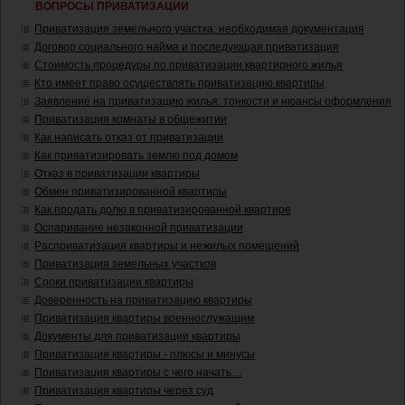
ВОПРОСЫ ПРИВАТИЗАЦИИ
Приватизация земельного участка: необходимая документация
Договор социального найма и последующая приватизация
Стоимость процедуры по приватизации квартирного жилья
Кто имеет право осуществлять приватизацию квартиры
Заявление на приватизацию жилья: тонкости и нюансы оформления
Приватизация комнаты в общежитии
Как написать отказ от приватизации
Как приватизировать землю под домом
Отказ в приватизации квартиры
Обмен приватизированной квартиры
Как продать долю в приватизированной квартире
Оспаривание незаконной приватизации
Расприватизация квартиры и нежилых помещений
Приватизация земельных участков
Сроки приватизации квартиры
Доверенность на приватизацию квартиры
Приватизация квартиры военнослужащим
Документы для приватизации квартиры
Приватизация квартиры - плюсы и минусы
Приватизация квартиры с чего начать…
Приватизация квартиры через суд