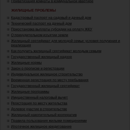
Приватизация комнаты в коммунальной квартире
ЖИЛИЩНЫЕ ПРОБЛЕМЫ
Кадастровый паспорт на садовый и дачный дом
Технический паспорт на дачный дом
Приостановка выплаты субсидии на оплату ЖКУ
О принудительном изъятии земли
Жилищный сертификат для молодой семьи: условия получения и
реализация
Как получить жилищный сертификат молодым семьям
Государственный жилищный надзор
Жилищные нормы
Закон о прописке и регистрации
Индивидуальное жилищное строительство
Временная регистрация по месту пребывания
Государственный жилищный сертификат
Жилищные программы
Имущественный налоговый вычет
Регистрация по месту жительства
Долевое участие в строительстве
Жилищный накопительный кооператив
Правила пользования жилыми помещениями
Ипотечное жилищное кредитование