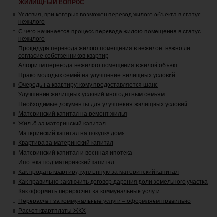
ЖИЛИЩНЫЙ ВОПРОС
Условия, при которых возможен перевод жилого объекта в статус
нежилого
С чего начинается процесс перевода жилого помещения в статус
нежилого
Процедура перевода жилого помещения в нежилое: нужно ли
согласие собственников квартир
Алгоритм перевода нежилого помещения в жилой объект
Право молодых семей на улучшение жилищных условий
Очередь на квартиру: кому предоставляется шанс
Улучшение жилищных условий многодетным семьям
Необходимые документы для улучшения жилищных условий
Материнский капитал на ремонт жилья
Жильё за материнский капитал
Материнский капитал на покупку дома
Квартира за материнский капитал
Материнский капитал и военная ипотека
Ипотека под материнский капитал
Как продать квартиру, купленную за материнский капитал
Как правильно заключить договор дарения доли земельного участка
Как оформить перерасчет за коммунальные услуги
Перерасчет за коммунальные услуги – оформляем правильно
Расчет квартплаты ЖКХ