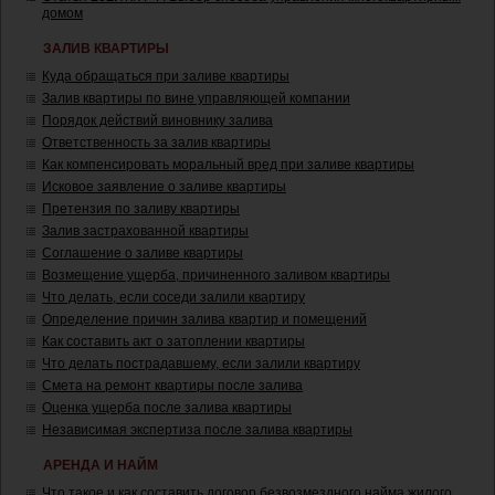
домом
ЗАЛИВ КВАРТИРЫ
Куда обращаться при заливе квартиры
Залив квартиры по вине управляющей компании
Порядок действий виновнику залива
Ответственность за залив квартиры
Как компенсировать моральный вред при заливе квартиры
Исковое заявление о заливе квартиры
Претензия по заливу квартиры
Залив застрахованной квартиры
Соглашение о заливе квартиры
Возмещение ущерба, причиненного заливом квартиры
Что делать, если соседи залили квартиру
Определение причин залива квартир и помещений
Как составить акт о затоплении квартиры
Что делать пострадавшему, если залили квартиру
Смета на ремонт квартиры после залива
Оценка ущерба после залива квартиры
Независимая экспертиза после залива квартиры
АРЕНДА И НАЙМ
Что такое и как составить договор безвозмездного найма жилого