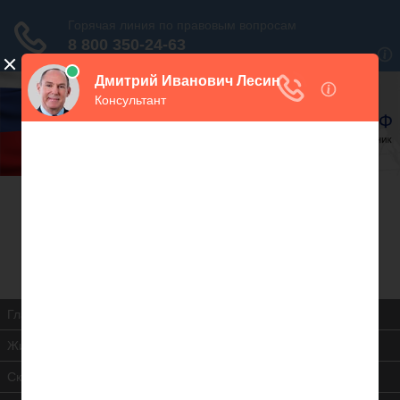
В закладки
Дежурный юрист, звоните!
938-86-71
Москва и МО
(499)
467-34-68
СПб и ЛО
(812)
Все регионы
8 800 350-24-63
Главная
Жилищная инспекция
Скачать ЖК РФ