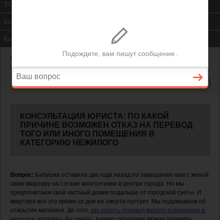
ТСЖ
Контакты
Консультация юриста
Главная
—
Жилищный вопрос
—
По какой причине возможен отказ на
перевод того или иного помещения в категорию нежилого
КОНСУЛЬТАЦИЯ ЮРИСТА: ПО КАКОЙ
ПРИЧИНЕ ВОЗМОЖЕН ОТКАЗ НА ПЕРЕВОД
ТОГО ИЛИ ИНОГО ПОМЕЩЕНИЯ В
КАТЕГОРИЮ НЕЖИЛОГО
Вопрос:
Бабушка оставила два года назад по завещанию нам с женой
свою квартиру на І этаже многоэтажки в центре города. Но мы
предпочитаем свой частный домик подальше от городской суеты. И
квартира все это время со дня ее смерти пустует. Мы подумываем об
открытии магазина. До того,
как начать перевод жилого помещения в
нежилое
, хотелось бы узнать, в каких ситуациях можно получить