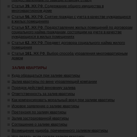
предоставленным по завещательному отказу
Статья
39.
ЖК РФ. Содержание общего имущества в
многоквартирном доме
Статья
56.
ЖК РФ. Снятие граждан с учета в качестве нуждающихся
в жилых помещениях
Статья
57.
ЖК РФ. Предоставление жилых помещений по договорам
социального найма гражданам, состоящим на учете в качестве
нуждающихся в жилых помещениях
Статья
62.
ЖК РФ. Предмет договора социального найма жилого
помещения
Статья
161.
ЖК РФ. Выбор способа управления многоквартирным
домом
ЗАЛИВ КВАРТИРЫ
Куда обращаться при заливе квартиры
Залив квартиры по вине управляющей компании
Порядок действий виновнику залива
Ответственность за залив квартиры
Как компенсировать моральный вред при заливе квартиры
Исковое заявление о заливе квартиры
Претензия по заливу квартиры
Залив застрахованной квартиры
Соглашение о заливе квартиры
Возмещение ущерба, причиненного заливом квартиры
Что делать, если соседи залили квартиру