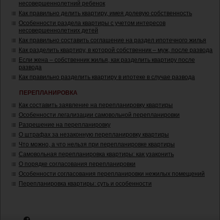
несовершеннолетний ребенок
Как правильно делить квартиру, имея долевую собственность
Особенности раздела квартиры с учетом интересов
несовершеннолетних детей
Как правильно составить соглашение на раздел ипотечного жилья
Как разделить квартиру, в которой собственник – муж, после развода
Если жена – собственник жилья, как разделить квартиру после
развода
Как правильно разделить квартиру в ипотеке в случае развода
ПЕРЕПЛАНИРОВКА
Как составить заявление на перепланировку квартиры
Особенности легализации самовольной перепланировки
Разрешение на перепланировку
О штрафах за незаконную перепланировку квартиры
Что можно, а что нельзя при перепланировке квартиры
Самовольная перепланировка квартиры: как узаконить
О порядке согласования перепланировки
Особенности согласования перепланировки нежилых помещений
Перепланировка квартиры: суть и особенности