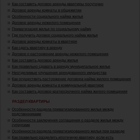
Как составить договор аренды квартиры посуточно
Договор аренды комнаты в общежитии
Особенности социального найма жилья
Договор аренды нежилого помещения
Приватизация жилья по социальному найму
Где получить договор социального найма жилья
Договор аренды комнаты в квартире
Как сдать квартиру в аренду
Договор о расторжении аренды нежилого помещения
Как составить договор аренды жилья
Как правильно сдавать в аренду муниципальное жилье
Неотделимые улучшения арендованного имущества
Как осуществить расторжение договора найма жилого помещения
Договор аренды комнаты в коммунальной квартире
Как составить договор краткосрочного найма жилого помещения
РАЗДЕЛ КВАРТИРЫ
Особенности раздела приватизированного жилья между
родственниками
Особенности заключения соглашения о разделе жилья между
супругами
Особенности раздела приватизированного жилья при разводе
Как правильно разделить ипотечную квартиру, если есть