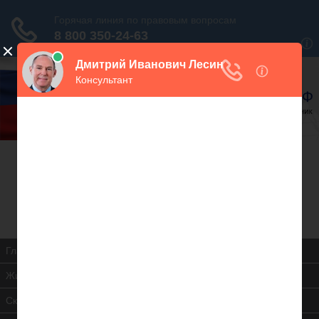
В закладки
Дежурный юрист, звоните!
938-86-71
Москва и МО
(499)
467-34-68
СПб и ЛО
(812)
Все регионы
8 800 350-24-63
Главная
Жилищная инспекция
Скачать ЖК РФ