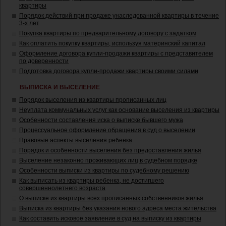
квартиры
Порядок действий при продаже унаследованной квартиры в течение
3-х лет
Покупка квартиры по предварительному договору с задатком
Как оплатить покупку квартиры, используя материнский капитал
Оформление договора купли-продажи квартиры с представителем
по доверенности
Подготовка договора купли-продажи квартиры своими силами
ВЫПИСКА И ВЫСЕЛЕНИЕ
Порядок выселения из квартиры прописанных лиц
Неуплата коммунальных услуг как основание выселения из квартиры
Особенности составления иска о выписке бывшего мужа
Процессуальное оформление обращения в суд о выселении
Правовые аспекты выселения ребенка
Порядок и особенности выселения без предоставления жилья
Выселение незаконно проживающих лиц в судебном порядке
Особенности выписки из квартиры по судебному решению
Как выписать из квартиры ребенка, не достигшего
совершеннолетнего возраста
О выписке из квартиры всех прописанных собственников жилья
Выписка из квартиры без указания нового адреса места жительства
Как составить исковое заявление в суд на выписку из квартиры