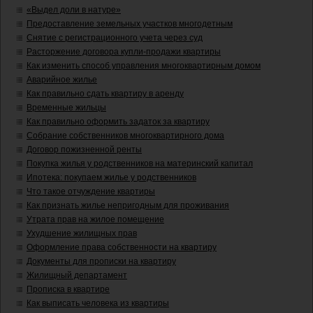
«Выдел доли в натуре»
Предоставление земельных участков многодетным
Снятие с регистрационного учета через суд
Расторжение договора купли-продажи квартиры
Как изменить способ управления многоквартирным домом
Аварийное жилье
Как правильно сдать квартиру в аренду
Временные жильцы
Как правильно оформить задаток за квартиру
Собрание собственников многоквартирного дома
Договор пожизненной ренты
Покупка жилья у родственников на материнский капитал
Ипотека: покупаем жилье у родственников
Что такое отчуждение квартиры
Как признать жилье непригодным для проживания
Утрата прав на жилое помещение
Ухудшение жилищных прав
Оформление права собственности на квартиру
Документы для прописки на квартиру
Жилищный департамент
Прописка в квартире
Как выписать человека из квартиры