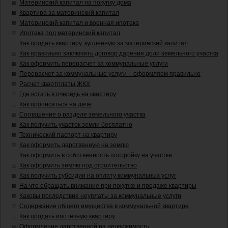
Материнский капитал на покупку дома
Квартира за материнский капитал
Материнский капитал и военная ипотека
Ипотека под материнский капитал
Как продать квартиру, купленную за материнский капитал
Как правильно заключить договор дарения доли земельного участка
Как оформить перерасчет за коммунальные услуги
Перерасчет за коммунальные услуги – оформляем правильно
Расчет квартплаты ЖКХ
Где встать в очередь на квартиру
Как прописаться на даче
Соглашение о разделе земельного участка
Как получить участок земли бесплатно
Технический паспорт на квартиру
Как оформить дарственную на землю
Как оформить в собственность постройку на участке
Как оформить землю под строительство
Как получить субсидии на оплату коммунальных услуг
На что обращать внимание при покупке и продаже квартиры
Каковы последствия неуплаты за коммунальные услуги
Содержание общего имущества в коммунальной квартире
Как продать ипотечную квартиру
Оформление дарственной на недвижимость