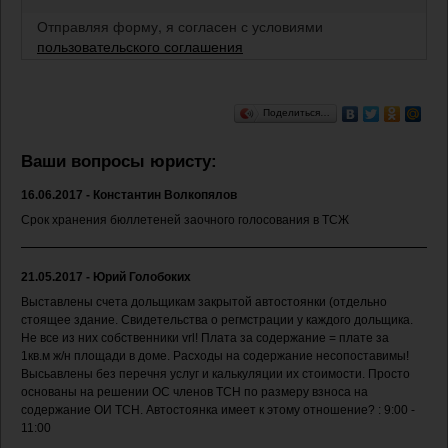
Отправляя форму, я согласен с условиями
пользовательского соглашения
Поделиться…
Ваши вопросы юристу:
16.06.2017 - Константин Волкопялов
Срок хранения бюллетеней заочного голосования в ТСЖ
21.05.2017 - Юрий Голобоких
Выставлены счета дольщикам закрытой автостоянки (отдельно
стоящее здание. Свидетельства о регмстрации у каждого дольщика.
Не все из них собственники vrl! Плата за содержание = плате за
1кв.м ж/н площади в доме. Расходы на содержание несопоставимы!
Высьавлены без перечня услуг и калькуляции их стоимости. Просто
основаны на решении ОС членов ТСН по размеру взноса на
содержание ОИ ТСН. Автостоянка имеет к этому отношение? : 9:00 -
11:00