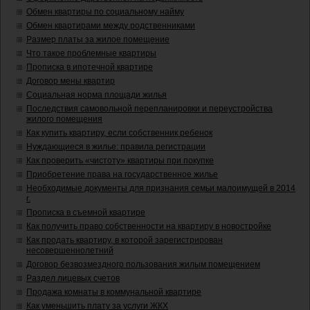
Обмен квартиры по социальному найму
Обмен квартирами между родственниками
Размер платы за жилое помещение
Что такое проблемные квартиры
Прописка в ипотечной квартире
Договор мены квартир
Социальная норма площади жилья
Последствия самовольной перепланировки и переустройства
жилого помещения
Как купить квартиру, если собственник ребенок
Нуждающиеся в жилье: правила регистрации
Как проверить «чистоту» квартиры при покупке
Приобретение права на государственное жилье
Необходимые документы для признания семьи малоимущей в 2014
г.
Прописка в съемной квартире
Как получить право собственности на квартиру в новостройке
Как продать квартиру, в которой зарегистрирован
несовершеннолетний
Договор безвозмездного пользования жилым помещением
Раздел лицевых счетов
Продажа комнаты в коммунальной квартире
Как уменьшить плату за услуги ЖКХ