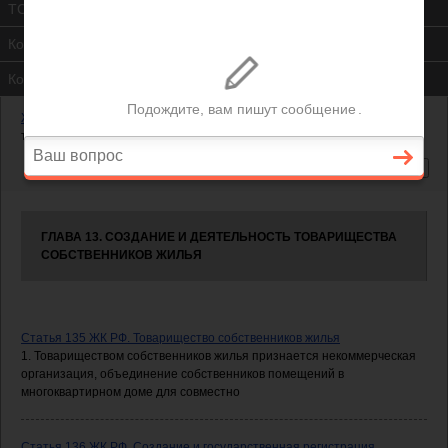
ТСЖ
Контакты
Консультация юриста
Жилищный кодекс РФ
—
Глава 13. Создание и деятельность
товарищества собственников жилья
ГЛАВА 13. СОЗДАНИЕ И ДЕЯТЕЛЬНОСТЬ ТОВАРИЩЕСТВА
СОБСТВЕННИКОВ ЖИЛЬЯ
Статья 135 ЖК РФ. Товарищество собственников жилья
1. Товариществом собственников жилья признается некоммерческая
организация, объединение собственников помещений в
многоквартирном доме для совместно
Статья 136 ЖК РФ. Создание и государственная регистрация