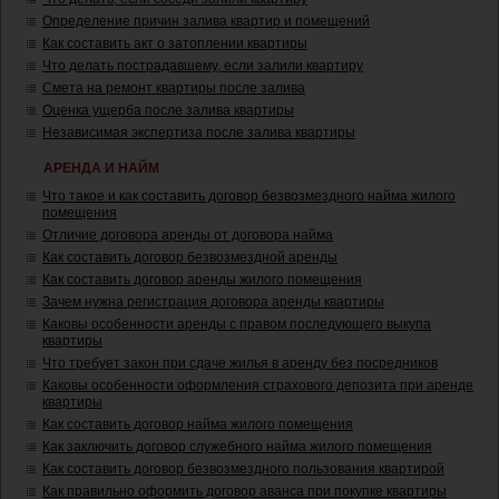
Определение причин залива квартир и помещений
Как составить акт о затоплении квартиры
Что делать пострадавшему, если залили квартиру
Смета на ремонт квартиры после залива
Оценка ущерба после залива квартиры
Независимая экспертиза после залива квартиры
АРЕНДА И НАЙМ
Что такое и как составить договор безвозмездного найма жилого
помещения
Отличие договора аренды от договора найма
Как составить договор безвозмездной аренды
Как составить договор аренды жилого помещения
Зачем нужна регистрация договора аренды квартиры
Каковы особенности аренды с правом последующего выкупа
квартиры
Что требует закон при сдаче жилья в аренду без посредников
Каковы особенности оформления страхового депозита при аренде
квартиры
Как составить договор найма жилого помещения
Как заключить договор служебного найма жилого помещения
Как составить договор безвозмездного пользования квартирой
Как правильно оформить договор аванса при покупке квартиры