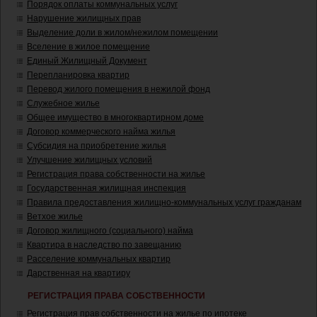
Порядок оплаты коммунальных услуг
Нарушение жилищных прав
Выделение доли в жилом/нежилом помещении
Вселение в жилое помещение
Единый Жилищный Документ
Перепланировка квартир
Перевод жилого помещения в нежилой фонд
Служебное жилье
Общее имущество в многоквартирном доме
Договор коммерческого найма жилья
Субсидия на приобретение жилья
Улучшение жилищных условий
Регистрация права собственности на жилье
Государственная жилищная инспекция
Правила предоставления жилищно-коммунальных услуг гражданам
Ветхое жилье
Договор жилищного (социального) найма
Квартира в наследство по завещанию
Расселение коммунальных квартир
Дарственная на квартиру
РЕГИСТРАЦИЯ ПРАВА СОБСТВЕННОСТИ
Регистрация прав собственности на жилье по ипотеке