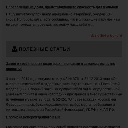
Переселение из дома, представляющего опасность для жильцов
Нашу пятиэтажку признали официально аварийной, ожидающей
сноса. Но городская власть сообщила, что в ближайшие пару лет нам
не стоит ожидать переезда, поскольку масштабы ж ...
Все ответы юриста
ПОЛЕЗНЫЕ СТАТЬИ
Закон о «резиновых» квартирах – поправки в законодательство
приняты!
3 января 2014 года вступил в силу ФЗ № 376 от 21.12.2013 года «О
внесении изменений в отдельные законодательные акты Российской
Федерации». Спорный закон, обсуждающийся год в Государственной
Думе был принят в канун новогодних праздников и внёс существенные
изменения в Закон ’93 года № 5242-1 "О праве граждан Российской
Федерации на свободу передвижения, выбор места пребывания и
жительства в пределах Российской Федерации", УК РФ и КоАП РФ.
Прописка новорожденного в РФ
Рождение ребенка для многих семей является счастливым моментом