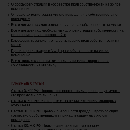
О сроках регистрации в Росреестре прав собственности на жилое
помещение
О правилах регистрации жилого помещения в собственность по
наследству
Все о документах для регистрации права собственности на жилье
Все о документах, необходимых для регистрации собственности на
жилое помещение в новостройке
Как оформить заявление на регистрацию прав собственности на
жилье
Правила регистрации в МФЦ прав собственности на жилое
помещение
Все о правилах оплаты госпошлины на регистрацию права
собственности на квартиру
ГЛАВНЫЕ СТАТЬИ
Статья
3.
ЖК РФ. Неприкосновенность жилища и недопустимость
его произвольного лишения
Статья
4.
ЖК РФ. Жилищные отношения. Участники жилищных
отношений
Статья
31.
ЖК РФ. Права и обязанности граждан, проживающих
совместно с собственником в принадлежащем ему жилом
помещении
Статья
33.
ЖК РФ. Пользование жилым помещением,