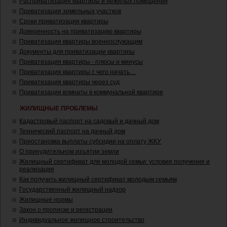
Расприватизация квартиры и нежилых помещений
Приватизация земельных участков
Сроки приватизации квартиры
Доверенность на приватизацию квартиры
Приватизация квартиры военнослужащим
Документы для приватизации квартиры
Приватизация квартиры - плюсы и минусы
Приватизация квартиры с чего начать…
Приватизация квартиры через суд
Приватизация комнаты в коммунальной квартире
ЖИЛИЩНЫЕ ПРОБЛЕМЫ
Кадастровый паспорт на садовый и дачный дом
Технический паспорт на дачный дом
Приостановка выплаты субсидии на оплату ЖКУ
О принудительном изъятии земли
Жилищный сертификат для молодой семьи: условия получения и
реализация
Как получить жилищный сертификат молодым семьям
Государственный жилищный надзор
Жилищные нормы
Закон о прописке и регистрации
Индивидуальное жилищное строительство