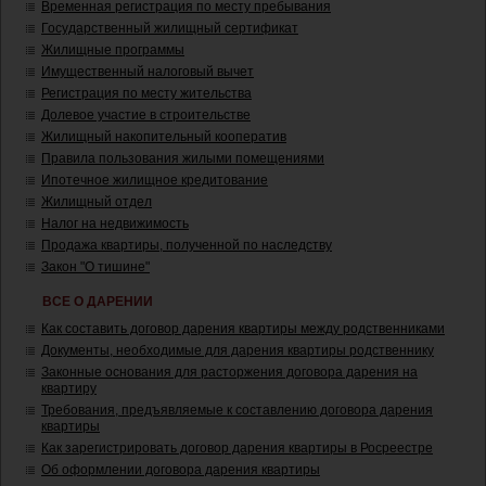
Временная регистрация по месту пребывания
Государственный жилищный сертификат
Жилищные программы
Имущественный налоговый вычет
Регистрация по месту жительства
Долевое участие в строительстве
Жилищный накопительный кооператив
Правила пользования жилыми помещениями
Ипотечное жилищное кредитование
Жилищный отдел
Налог на недвижимость
Продажа квартиры, полученной по наследству
Закон "О тишине"
ВСЕ О ДАРЕНИИ
Как составить договор дарения квартиры между родственниками
Документы, необходимые для дарения квартиры родственнику
Законные основания для расторжения договора дарения на
квартиру
Требования, предъявляемые к составлению договора дарения
квартиры
Как зарегистрировать договор дарения квартиры в Росреестре
Об оформлении договора дарения квартиры