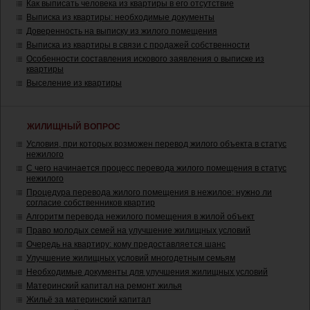
Как выписать человека из квартиры в его отсутствие
Выписка из квартиры: необходимые документы
Доверенность на выписку из жилого помещения
Выписка из квартиры в связи с продажей собственности
Особенности составления искового заявления о выписке из
квартиры
Выселение из квартиры
ЖИЛИЩНЫЙ ВОПРОС
Условия, при которых возможен перевод жилого объекта в статус
нежилого
С чего начинается процесс перевода жилого помещения в статус
нежилого
Процедура перевода жилого помещения в нежилое: нужно ли
согласие собственников квартир
Алгоритм перевода нежилого помещения в жилой объект
Право молодых семей на улучшение жилищных условий
Очередь на квартиру: кому предоставляется шанс
Улучшение жилищных условий многодетным семьям
Необходимые документы для улучшения жилищных условий
Материнский капитал на ремонт жилья
Жильё за материнский капитал