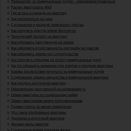
Перерасчет за коммунальные услуги – оформляем правильно
Расчет квартплаты ЖКХ
Где встать в очередь на квартиру
Как прописаться на даче
Соглашение о разделе земельного участка
Как получить участок земли бесплатно
Технический паспорт на квартиру
Как оформить дарственную на землю
Как оформить в собственность постройку на участке
Как оформить землю под строительство
Как получить субсидии на оплату коммунальных услуг
На что обращать внимание при покупке и продаже квартиры
Каковы последствия неуплаты за коммунальные услуги
Содержание общего имущества в коммунальной квартире
Как продать ипотечную квартиру
Оформление дарственной на недвижимость
Обмен квартиры по социальному найму
Обмен квартирами между родственниками
Размер платы за жилое помещение
Что такое проблемные квартиры
Прописка в ипотечной квартире
Договор мены квартир
Социальная норма площади жилья