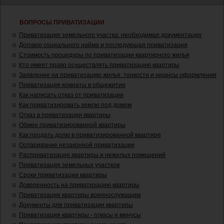
ВОПРОСЫ ПРИВАТИЗАЦИИ
Приватизация земельного участка: необходимая документация
Договор социального найма и последующая приватизация
Стоимость процедуры по приватизации квартирного жилья
Кто имеет право осуществлять приватизацию квартиры
Заявление на приватизацию жилья: тонкости и нюансы оформления
Приватизация комнаты в общежитии
Как написать отказ от приватизации
Как приватизировать землю под домом
Отказ в приватизации квартиры
Обмен приватизированной квартиры
Как продать долю в приватизированной квартире
Оспаривание незаконной приватизации
Расприватизация квартиры и нежилых помещений
Приватизация земельных участков
Сроки приватизации квартиры
Доверенность на приватизацию квартиры
Приватизация квартиры военнослужащим
Документы для приватизации квартиры
Приватизация квартиры - плюсы и минусы