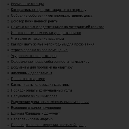
Временные жильцы
Как правильно оформить задаток за квартиру
Собрание собственников многоквартирного дома
Договор пожизненной ренты
Покупка жилья у родственников на материнский капитал
Ипотека: покупаем жилье у родственников
Что такое отчуждение квартиры
Как признать жилье непригодным для проживания
Утрата прав на жилое помещение
Ухудшение жилищных прав
Оформление права собственности на квартиру
Документы для прописки на квартиру
Жилищный департамент
Прописка в квартире
Как выписать человека из квартиры
Порядок оплаты коммунальных услуг
Нарушение жилищных прав
Выделение доли в жилом/нежилом помещении
Вселение в жилое помещение
Единый Жилищный Документ
Перепланировка квартир
Перевод жилого помещения в нежилой фонд