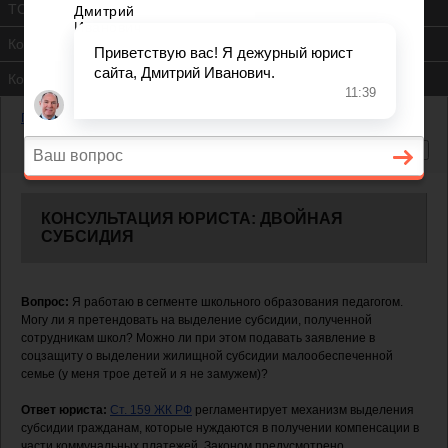
ТСЖ
Контакты
Консультация юриста
Главная
—
Жилищный вопрос
—
Двойная субсидия
КОНСУЛЬТАЦИЯ ЮРИСТА: ДВОЙНАЯ
СУБСИДИЯ
Вопрос:
Я работаю в сегменте школьного образования педагогом.
Могу ли я претендовать на выделение субсидии, полученной
сотрудникам школ? Можно ли при этом подавать заявление в
соцзащиту о выделении жилищной субсидии малообеспеченной
семье (у меня трое детей и я не замужем)?
Ответ юриста:
Ст. 159 ЖК РФ
регламентирует механизм выделения
субсидии гражданам, которые нуждаются в получении компенсации в
части коммунальных платежей. Законом предусмотрено