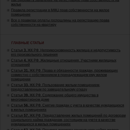
Как оформить заявление на регистрацию прав собственности на
жилье
Правила регистрации в МФЦ прав собственности на жилое
помещение
Все о правилах оплаты госпошлины на регистрацию права
собственности на квартиру
ГЛАВНЫЕ СТАТЬИ
Статья
3.
ЖК РФ. Неприкосновенность жилища и недопустимость
его произвольного лишения
Статья
4.
ЖК РФ. Жилищные отношения. Участники жилищных
отношений
Статья
31.
ЖК РФ. Права и обязанности граждан, проживающих
совместно с собственником в принадлежащем ему жилом
помещении
Статья
33.
ЖК РФ. Пользование жилым помещением,
предоставленным по завещательному отказу
Статья
39.
ЖК РФ. Содержание общего имущества в
многоквартирном доме
Статья
56.
ЖК РФ. Снятие граждан с учета в качестве нуждающихся
в жилых помещениях
Статья
57.
ЖК РФ. Предоставление жилых помещений по договорам
социального найма гражданам, состоящим на учете в качестве
нуждающихся в жилых помещениях