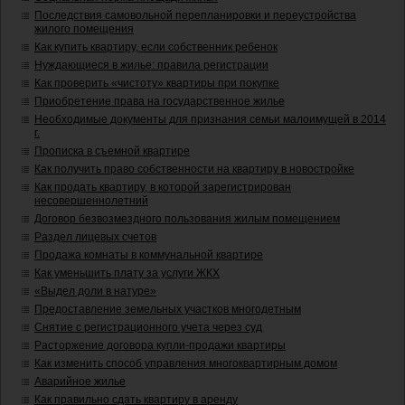
Последствия самовольной перепланировки и переустройства
жилого помещения
Как купить квартиру, если собственник ребенок
Нуждающиеся в жилье: правила регистрации
Как проверить «чистоту» квартиры при покупке
Приобретение права на государственное жилье
Необходимые документы для признания семьи малоимущей в 2014
г.
Прописка в съемной квартире
Как получить право собственности на квартиру в новостройке
Как продать квартиру, в которой зарегистрирован
несовершеннолетний
Договор безвозмездного пользования жилым помещением
Раздел лицевых счетов
Продажа комнаты в коммунальной квартире
Как уменьшить плату за услуги ЖКХ
«Выдел доли в натуре»
Предоставление земельных участков многодетным
Снятие с регистрационного учета через суд
Расторжение договора купли-продажи квартиры
Как изменить способ управления многоквартирным домом
Аварийное жилье
Как правильно сдать квартиру в аренду