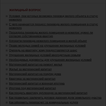
ЖИЛИЩНЫЙ ВОПРОС
Условия, при которых возможен перевод жилого объекта в статус
нежилого
С чего начинается процесс перевода жилого помещения в статус
нежилого
Процедура перевода жилого помещения в нежилое: нужно ли
согласие собственников квартир
Алгоритм перевода нежилого помещения в жилой объект
Право молодых семей на улучшение жилищных условий
Очередь на квартиру: кому предоставляется шанс
Улучшение жилищных условий многодетным семьям
Необходимые документы для улучшения жилищных условий
Материнский капитал на ремонт жилья
Жильё за материнский капитал
Материнский капитал на покупку дома
Квартира за материнский капитал
Материнский капитал и военная ипотека
Ипотека под материнский капитал
Как продать квартиру, купленную за материнский капитал
Как правильно заключить договор дарения доли земельного участка
Как оформить перерасчет за коммунальные услуги