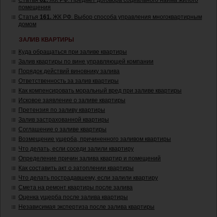
Статья
62.
ЖК РФ. Предмет договора социального найма жилого
помещения
Статья
161.
ЖК РФ. Выбор способа управления многоквартирным
домом
ЗАЛИВ КВАРТИРЫ
Куда обращаться при заливе квартиры
Залив квартиры по вине управляющей компании
Порядок действий виновнику залива
Ответственность за залив квартиры
Как компенсировать моральный вред при заливе квартиры
Исковое заявление о заливе квартиры
Претензия по заливу квартиры
Залив застрахованной квартиры
Соглашение о заливе квартиры
Возмещение ущерба, причиненного заливом квартиры
Что делать, если соседи залили квартиру
Определение причин залива квартир и помещений
Как составить акт о затоплении квартиры
Что делать пострадавшему, если залили квартиру
Смета на ремонт квартиры после залива
Оценка ущерба после залива квартиры
Независимая экспертиза после залива квартиры