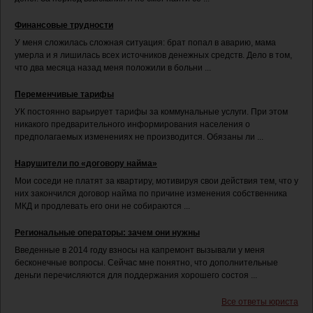
Финансовые трудности
У меня сложилась сложная ситуация: брат попал в аварию, мама
умерла и я лишилась всех источников денежных средств. Дело в том,
что два месяца назад меня положили в больни ...
Переменчивые тарифы
УК постоянно варьирует тарифы за коммунальные услуги. При этом
никакого предварительного информирования населения о
предполагаемых изменениях не производится. Обязаны ли ...
Нарушители по «договору найма»
Мои соседи не платят за квартиру, мотивируя свои действия тем, что у
них закончился договор найма по причине изменения собственника
МКД и продлевать его они не собираются ...
Региональные операторы: зачем они нужны
Введенные в 2014 году взносы на капремонт вызывали у меня
бесконечные вопросы. Сейчас мне понятно, что дополнительные
деньги перечисляются для поддержания хорошего состоя ...
Все ответы юриста