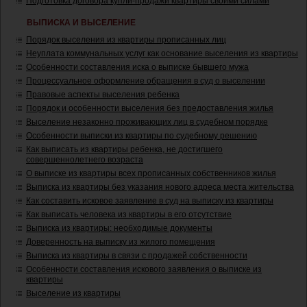
Подготовка договора купли-продажи квартиры своими силами
ВЫПИСКА И ВЫСЕЛЕНИЕ
Порядок выселения из квартиры прописанных лиц
Неуплата коммунальных услуг как основание выселения из квартиры
Особенности составления иска о выписке бывшего мужа
Процессуальное оформление обращения в суд о выселении
Правовые аспекты выселения ребенка
Порядок и особенности выселения без предоставления жилья
Выселение незаконно проживающих лиц в судебном порядке
Особенности выписки из квартиры по судебному решению
Как выписать из квартиры ребенка, не достигшего
совершеннолетнего возраста
О выписке из квартиры всех прописанных собственников жилья
Выписка из квартиры без указания нового адреса места жительства
Как составить исковое заявление в суд на выписку из квартиры
Как выписать человека из квартиры в его отсутствие
Выписка из квартиры: необходимые документы
Доверенность на выписку из жилого помещения
Выписка из квартиры в связи с продажей собственности
Особенности составления искового заявления о выписке из
квартиры
Выселение из квартиры