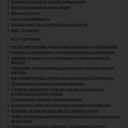
Правила пользования жилыми помещениями
Ипотечное жилищное кредитование
Жилищный отдел
Налог на недвижимость
Продажа квартиры, полученной по наследству
Закон "О тишине"
ВСЕ О ДАРЕНИИ
Как составить договор дарения квартиры между родственниками
Документы, необходимые для дарения квартиры родственнику
Законные основания для расторжения договора дарения на
квартиру
Требования, предъявляемые к составлению договора дарения
квартиры
Как зарегистрировать договор дарения квартиры в Росреестре
Об оформлении договора дарения квартиры
О порядке заключения договора дарения доли квартиры
несовершеннолетнему ребенку
О составлении договора дарения квартиры
Кто не платит налог на подаренную родственником квартиру
Возможно ли дарение квартиры без согласия супруга
Можно ли подарить свою долю квартиры без согласия владельцев
других долей
Подарить или завещать квартиру - что надежнее и лучше