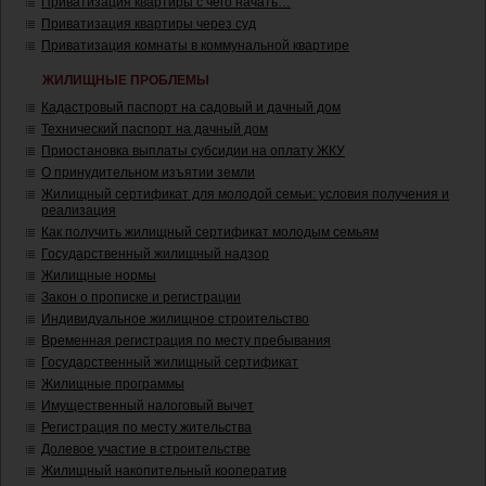
Приватизация квартиры с чего начать…
Приватизация квартиры через суд
Приватизация комнаты в коммунальной квартире
ЖИЛИЩНЫЕ ПРОБЛЕМЫ
Кадастровый паспорт на садовый и дачный дом
Технический паспорт на дачный дом
Приостановка выплаты субсидии на оплату ЖКУ
О принудительном изъятии земли
Жилищный сертификат для молодой семьи: условия получения и
реализация
Как получить жилищный сертификат молодым семьям
Государственный жилищный надзор
Жилищные нормы
Закон о прописке и регистрации
Индивидуальное жилищное строительство
Временная регистрация по месту пребывания
Государственный жилищный сертификат
Жилищные программы
Имущественный налоговый вычет
Регистрация по месту жительства
Долевое участие в строительстве
Жилищный накопительный кооператив