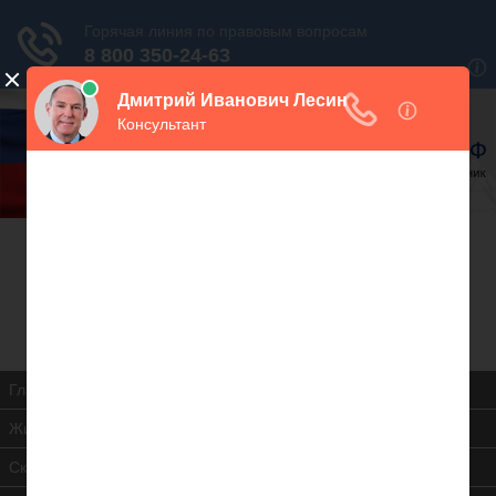
В закладки
Дежурный юрист, звоните!
938-86-71
Москва и МО
(499)
467-34-68
СПб и ЛО
(812)
Все регионы
8 800 350-24-63
Главная
Жилищная инспекция
Скачать ЖК РФ