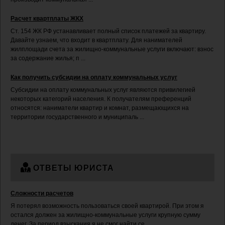
Расчет квартплаты ЖКХ
Cт. 154 ЖК РФ устанавливает полный список платежей за квартиру.
Давайте узнаем, что входит в квартплату. Для нанимателей
жилплощади счета за жилищно-коммунальные услуги включают: взнос
за содержание жилья; п ...
Как получить субсидии на оплату коммунальных услуг
Субсидии на оплату коммунальных услуг являются привилегией
некоторых категорий населения. К получателям преференций
относятся: наниматели квартир и комнат, размещающихся на
территории государственного и муниципаль ...
ОТВЕТЫ ЮРИСТА
Сложности расчетов
Я потерял возможность пользоваться своей квартирой. При этом я
остался должен за жилищно-коммунальные услуги крупную сумму
денег. За период взыскания я не смог найти се ...