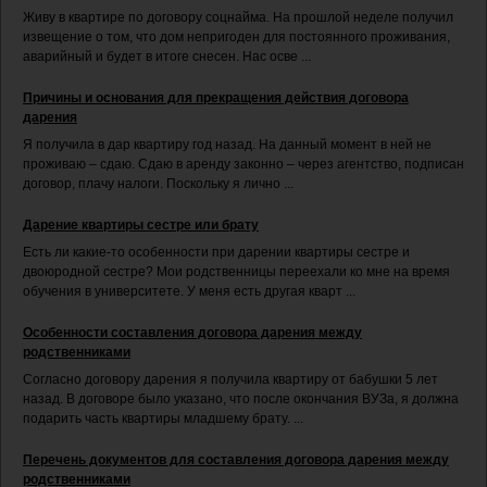
Живу в квартире по договору соцнайма. На прошлой неделе получил
извещение о том, что дом непригоден для постоянного проживания,
аварийный и будет в итоге снесен. Нас осве ...
Причины и основания для прекращения действия договора
дарения
Я получила в дар квартиру год назад. На данный момент в ней не
проживаю – сдаю. Сдаю в аренду законно – через агентство, подписан
договор, плачу налоги. Поскольку я лично ...
Дарение квартиры сестре или брату
Есть ли какие-то особенности при дарении квартиры сестре и
двоюродной сестре? Мои родственницы переехали ко мне на время
обучения в университете. У меня есть другая кварт ...
Особенности составления договора дарения между
родственниками
Согласно договору дарения я получила квартиру от бабушки 5 лет
назад. В договоре было указано, что после окончания ВУЗа, я должна
подарить часть квартиры младшему брату. ...
Перечень документов для составления договора дарения между
родственниками