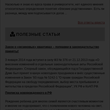
Насколько я знаю из курса права в университете, нет единого мнения
относительно определения понятия «близкие родственники». Есть ли
разница, между кем подписывается догов ...
Все ответы юриста
ПОЛЕЗНЫЕ СТАТЬИ
Закон о «резиновых» квартирах – поправки в законодательство
приняты!
3 января 2014 года вступил в силу ФЗ № 376 от 21.12.2013 года «О
внесении изменений в отдельные законодательные акты Российской
Федерации». Спорный закон, обсуждающийся год в Государственной
Думе был принят в канун новогодних праздников и внёс существенные
изменения в Закон ’93 года № 5242-1 "О праве граждан Российской
Федерации на свободу передвижения, выбор места пребывания и
жительства в пределах Российской Федерации", УК РФ и КоАП РФ.
Прописка новорожденного в РФ
Рождение ребенка для многих семей является счастливым моментом
и многие не подозревают, что с появлением нового человека на свет,