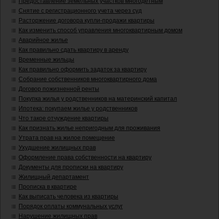
Предоставление земельных участков многодетным
Снятие с регистрационного учета через суд
Расторжение договора купли-продажи квартиры
Как изменить способ управления многоквартирным домом
Аварийное жилье
Как правильно сдать квартиру в аренду
Временные жильцы
Как правильно оформить задаток за квартиру
Собрание собственников многоквартирного дома
Договор пожизненной ренты
Покупка жилья у родственников на материнский капитал
Ипотека: покупаем жилье у родственников
Что такое отчуждение квартиры
Как признать жилье непригодным для проживания
Утрата прав на жилое помещение
Ухудшение жилищных прав
Оформление права собственности на квартиру
Документы для прописки на квартиру
Жилищный департамент
Прописка в квартире
Как выписать человека из квартиры
Порядок оплаты коммунальных услуг
Нарушение жилищных прав