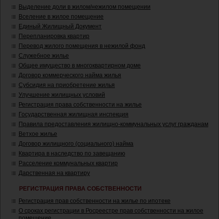
Выделение доли в жилом/нежилом помещении
Вселение в жилое помещение
Единый Жилищный Документ
Перепланировка квартир
Перевод жилого помещения в нежилой фонд
Служебное жилье
Общее имущество в многоквартирном доме
Договор коммерческого найма жилья
Субсидия на приобретение жилья
Улучшение жилищных условий
Регистрация права собственности на жилье
Государственная жилищная инспекция
Правила предоставления жилищно-коммунальных услуг гражданам
Ветхое жилье
Договор жилищного (социального) найма
Квартира в наследство по завещанию
Расселение коммунальных квартир
Дарственная на квартиру
РЕГИСТРАЦИЯ ПРАВА СОБСТВЕННОСТИ
Регистрация прав собственности на жилье по ипотеке
О сроках регистрации в Росреестре прав собственности на жилое
помещение