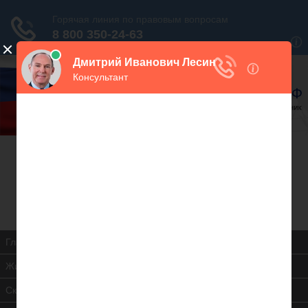
В закладки
Дежурный юрист, звоните!
938-86-71
Москва и МО
(499)
467-34-68
СПб и ЛО
(812)
Все регионы
8 800 350-24-63
Главная
Жилищная инспекция
Скачать ЖК РФ