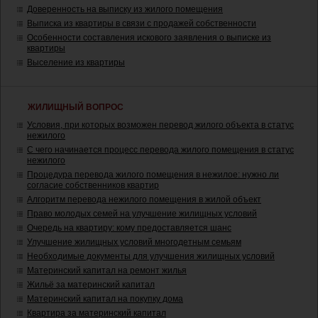
Доверенность на выписку из жилого помещения
Выписка из квартиры в связи с продажей собственности
Особенности составления искового заявления о выписке из
квартиры
Выселение из квартиры
ЖИЛИЩНЫЙ ВОПРОС
Условия, при которых возможен перевод жилого объекта в статус
нежилого
С чего начинается процесс перевода жилого помещения в статус
нежилого
Процедура перевода жилого помещения в нежилое: нужно ли
согласие собственников квартир
Алгоритм перевода нежилого помещения в жилой объект
Право молодых семей на улучшение жилищных условий
Очередь на квартиру: кому предоставляется шанс
Улучшение жилищных условий многодетным семьям
Необходимые документы для улучшения жилищных условий
Материнский капитал на ремонт жилья
Жильё за материнский капитал
Материнский капитал на покупку дома
Квартира за материнский капитал