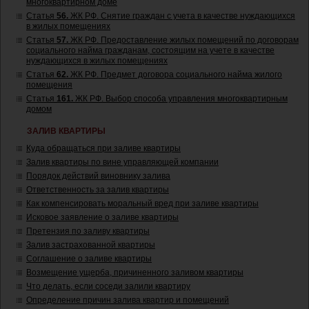
многоквартирном доме
Статья
56.
ЖК РФ. Снятие граждан с учета в качестве нуждающихся
в жилых помещениях
Статья
57.
ЖК РФ. Предоставление жилых помещений по договорам
социального найма гражданам, состоящим на учете в качестве
нуждающихся в жилых помещениях
Статья
62.
ЖК РФ. Предмет договора социального найма жилого
помещения
Статья
161.
ЖК РФ. Выбор способа управления многоквартирным
домом
ЗАЛИВ КВАРТИРЫ
Куда обращаться при заливе квартиры
Залив квартиры по вине управляющей компании
Порядок действий виновнику залива
Ответственность за залив квартиры
Как компенсировать моральный вред при заливе квартиры
Исковое заявление о заливе квартиры
Претензия по заливу квартиры
Залив застрахованной квартиры
Соглашение о заливе квартиры
Возмещение ущерба, причиненного заливом квартиры
Что делать, если соседи залили квартиру
Определение причин залива квартир и помещений