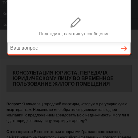
ТСЖ
Контакты
Консультация юриста
Главная
—
Жилищный вопрос
—
Передача юридическому лицу во
временное пользование жилого помещения
КОНСУЛЬТАЦИЯ ЮРИСТА: ПЕРЕДАЧА
ЮРИДИЧЕСКОМУ ЛИЦУ ВО ВРЕМЕННОЕ
ПОЛЬЗОВАНИЕ ЖИЛОГО ПОМЕЩЕНИЯ
Вопрос:
Я владелец городской квартиры, которую я регулярно сдаю
квартирантам. Недавно ко мне обратился руководитель одной
компании, с предложением арендовать мою недвижимость. Могу ли я
сдать юридическому лицу квартиру в аренду?
Ответ юриста:
В соответствии с нормами Гражданского кодекса,
действующего на территории Российской Федерации, договор аренды