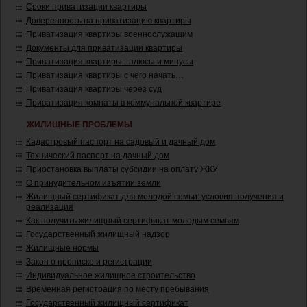
Сроки приватизации квартиры
Доверенность на приватизацию квартиры
Приватизация квартиры военнослужащим
Документы для приватизации квартиры
Приватизация квартиры - плюсы и минусы
Приватизация квартиры с чего начать…
Приватизация квартиры через суд
Приватизация комнаты в коммунальной квартире
ЖИЛИЩНЫЕ ПРОБЛЕМЫ
Кадастровый паспорт на садовый и дачный дом
Технический паспорт на дачный дом
Приостановка выплаты субсидии на оплату ЖКУ
О принудительном изъятии земли
Жилищный сертификат для молодой семьи: условия получения и
реализация
Как получить жилищный сертификат молодым семьям
Государственный жилищный надзор
Жилищные нормы
Закон о прописке и регистрации
Индивидуальное жилищное строительство
Временная регистрация по месту пребывания
Государственный жилищный сертификат