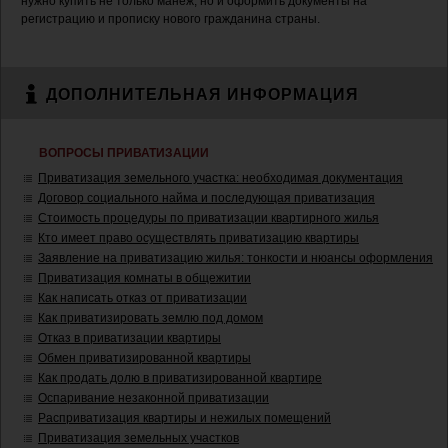
нужно купить не только манеж, но и оформить документы на
регистрацию и прописку нового гражданина страны.
ДОПОЛНИТЕЛЬНАЯ ИНФОРМАЦИЯ
ВОПРОСЫ ПРИВАТИЗАЦИИ
Приватизация земельного участка: необходимая документация
Договор социального найма и последующая приватизация
Стоимость процедуры по приватизации квартирного жилья
Кто имеет право осуществлять приватизацию квартиры
Заявление на приватизацию жилья: тонкости и нюансы оформления
Приватизация комнаты в общежитии
Как написать отказ от приватизации
Как приватизировать землю под домом
Отказ в приватизации квартиры
Обмен приватизированной квартиры
Как продать долю в приватизированной квартире
Оспаривание незаконной приватизации
Расприватизация квартиры и нежилых помещений
Приватизация земельных участков