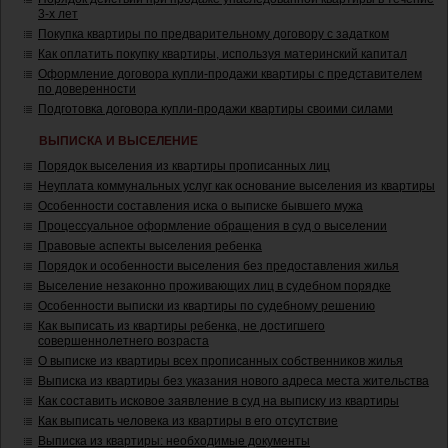
3-х лет
Покупка квартиры по предварительному договору с задатком
Как оплатить покупку квартиры, используя материнский капитал
Оформление договора купли-продажи квартиры с представителем
по доверенности
Подготовка договора купли-продажи квартиры своими силами
ВЫПИСКА И ВЫСЕЛЕНИЕ
Порядок выселения из квартиры прописанных лиц
Неуплата коммунальных услуг как основание выселения из квартиры
Особенности составления иска о выписке бывшего мужа
Процессуальное оформление обращения в суд о выселении
Правовые аспекты выселения ребенка
Порядок и особенности выселения без предоставления жилья
Выселение незаконно проживающих лиц в судебном порядке
Особенности выписки из квартиры по судебному решению
Как выписать из квартиры ребенка, не достигшего
совершеннолетнего возраста
О выписке из квартиры всех прописанных собственников жилья
Выписка из квартиры без указания нового адреса места жительства
Как составить исковое заявление в суд на выписку из квартиры
Как выписать человека из квартиры в его отсутствие
Выписка из квартиры: необходимые документы