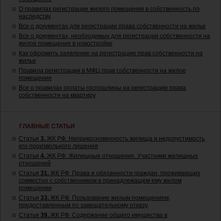
О правилах регистрации жилого помещения в собственность по
наследству
Все о документах для регистрации права собственности на жилье
Все о документах, необходимых для регистрации собственности на
жилое помещение в новостройке
Как оформить заявление на регистрацию прав собственности на
жилье
Правила регистрации в МФЦ прав собственности на жилое
помещение
Все о правилах оплаты госпошлины на регистрацию права
собственности на квартиру
ГЛАВНЫЕ СТАТЬИ
Статья
3.
ЖК РФ. Неприкосновенность жилища и недопустимость
его произвольного лишения
Статья
4.
ЖК РФ. Жилищные отношения. Участники жилищных
отношений
Статья
31.
ЖК РФ. Права и обязанности граждан, проживающих
совместно с собственником в принадлежащем ему жилом
помещении
Статья
33.
ЖК РФ. Пользование жилым помещением,
предоставленным по завещательному отказу
Статья
39.
ЖК РФ. Содержание общего имущества в