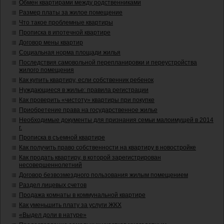
Обмен квартирами между родственниками
Размер платы за жилое помещение
Что такое проблемные квартиры
Прописка в ипотечной квартире
Договор мены квартир
Социальная норма площади жилья
Последствия самовольной перепланировки и переустройства
жилого помещения
Как купить квартиру, если собственник ребенок
Нуждающиеся в жилье: правила регистрации
Как проверить «чистоту» квартиры при покупке
Приобретение права на государственное жилье
Необходимые документы для признания семьи малоимущей в 2014
г.
Прописка в съемной квартире
Как получить право собственности на квартиру в новостройке
Как продать квартиру, в которой зарегистрирован
несовершеннолетний
Договор безвозмездного пользования жилым помещением
Раздел лицевых счетов
Продажа комнаты в коммунальной квартире
Как уменьшить плату за услуги ЖКХ
«Выдел доли в натуре»