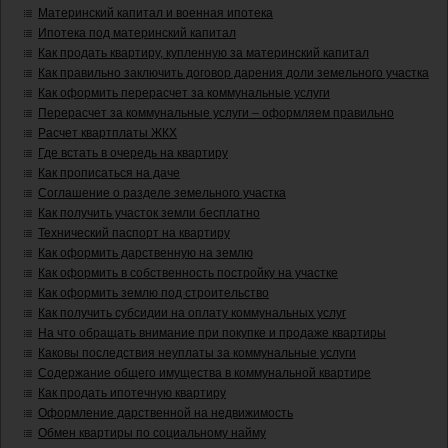
Материнский капитал и военная ипотека
Ипотека под материнский капитал
Как продать квартиру, купленную за материнский капитал
Как правильно заключить договор дарения доли земельного участка
Как оформить перерасчет за коммунальные услуги
Перерасчет за коммунальные услуги – оформляем правильно
Расчет квартплаты ЖКХ
Где встать в очередь на квартиру
Как прописаться на даче
Соглашение о разделе земельного участка
Как получить участок земли бесплатно
Технический паспорт на квартиру
Как оформить дарственную на землю
Как оформить в собственность постройку на участке
Как оформить землю под строительство
Как получить субсидии на оплату коммунальных услуг
На что обращать внимание при покупке и продаже квартиры
Каковы последствия неуплаты за коммунальные услуги
Содержание общего имущества в коммунальной квартире
Как продать ипотечную квартиру
Оформление дарственной на недвижимость
Обмен квартиры по социальному найму