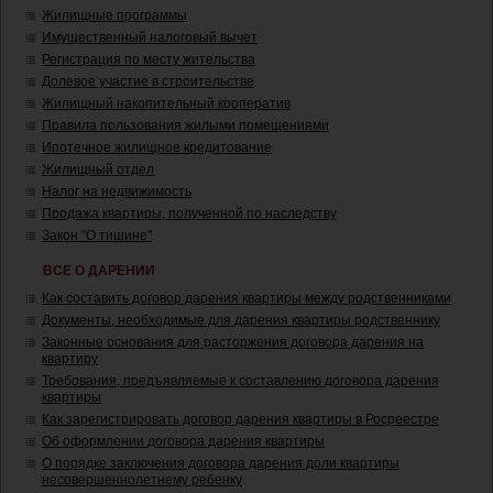
Жилищные программы
Имущественный налоговый вычет
Регистрация по месту жительства
Долевое участие в строительстве
Жилищный накопительный кооператив
Правила пользования жилыми помещениями
Ипотечное жилищное кредитование
Жилищный отдел
Налог на недвижимость
Продажа квартиры, полученной по наследству
Закон "О тишине"
ВСЕ О ДАРЕНИИ
Как составить договор дарения квартиры между родственниками
Документы, необходимые для дарения квартиры родственнику
Законные основания для расторжения договора дарения на
квартиру
Требования, предъявляемые к составлению договора дарения
квартиры
Как зарегистрировать договор дарения квартиры в Росреестре
Об оформлении договора дарения квартиры
О порядке заключения договора дарения доли квартиры
несовершеннолетнему ребенку