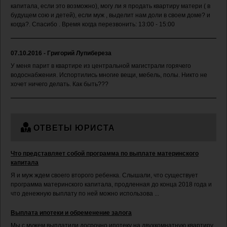
капитала, если это возможно), могу ли я продать квартиру матери ( в
будущем сою и детей), если муж , выделит нам доли в своем доме? и
когда?. Спасибо . Время когда перезвонить: 13:00 - 15:00
07.10.2016 - Григорий Лупибереза
У меня парит в квартире из центральной магистрали горячего
водоснабжения. Испортились многие вещи, мебель, полы. Никто не
хочет ничего делать. Как быть???
ОТВЕТЫ ЮРИСТА
Что представляет собой программа по выплате материнского
капитала
Я и муж ждем своего второго ребенка. Слышали, что существует
программа материнского капитала, продленная до конца 2018 года и
что денежную выплату по ней можно использова ...
Выплата ипотеки и обременение залога
Мы с мужем выплатили досрочно ипотеку на двухкомнатную квартиру.