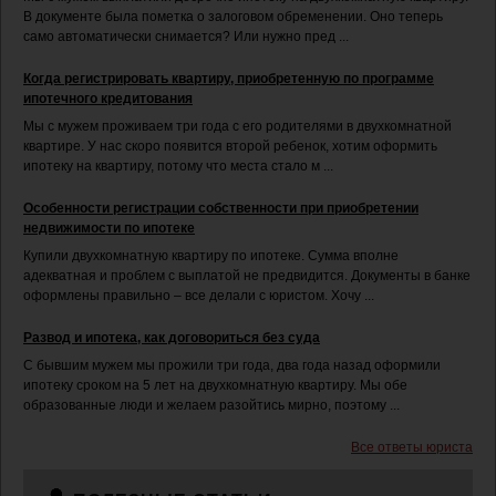
В документе была пометка о залоговом обременении. Оно теперь
само автоматически снимается? Или нужно пред ...
Когда регистрировать квартиру, приобретенную по программе
ипотечного кредитования
Мы с мужем проживаем три года с его родителями в двухкомнатной
квартире. У нас скоро появится второй ребенок, хотим оформить
ипотеку на квартиру, потому что места стало м ...
Особенности регистрации собственности при приобретении
недвижимости по ипотеке
Купили двухкомнатную квартиру по ипотеке. Сумма вполне
адекватная и проблем с выплатой не предвидится. Документы в банке
оформлены правильно – все делали с юристом. Хочу ...
Развод и ипотека, как договориться без суда
С бывшим мужем мы прожили три года, два года назад оформили
ипотеку сроком на 5 лет на двухкомнатную квартиру. Мы обе
образованные люди и желаем разойтись мирно, поэтому ...
Все ответы юриста