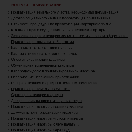
ВОПРОСЫ ПРИВАТИЗАЦИИ
Приватизация земельного участка: необходимая документация
Договор социального найма и последующая приватизация
Стоимость процедуры по приватизации квартирного жилья
Кто имеет право осуществлять приватизацию квартиры
Заявление на приватизацию жилья: тонкости и нюансы оформления
Приватизация комнаты в общежитии
Как написать отказ от приватизации
Как приватизировать землю под домом
Отказ в приватизации квартиры
Обмен приватизированной квартиры
Как продать долю в приватизированной квартире
Оспаривание незаконной приватизации
Расприватизация квартиры и нежилых помещений
Приватизация земельных участков
Сроки приватизации квартиры
Доверенность на приватизацию квартиры
Приватизация квартиры военнослужащим
Документы для приватизации квартиры
Приватизация квартиры - плюсы и минусы
Приватизация квартиры с чего начать…
Приватизация квартиры через суд