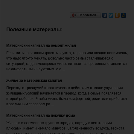
Поделиться…
Полезные материалы:
Материнский капитал на ремонт жилья
Если жить по законам красоты и уюта, то рано или поздно понимаешь,
что надо что-то менять. Довольно часто семьи сталкиваются с
ситуацией, когда имеющееся жилье ветшает со временем, становится
некомфортным и неуютным. А е ...
Жильё за материнский капитал
Переход от раздумий к практическим действиям в плане улучшения
жилищных условий начинается в период, когда в семье появляется
второй ребёнок. Чтобы жизнь была комфортной, родители прибегают
к различным способам ра ...
Материнский капитал на покупку дома
Жизнь в современных крупных городах, наряду с некоторыми
плюсами, имеет и немало минусов. Загрязненность воздуха, теснота
наших квартир, шумные соседи, неухоженные дворы – все это