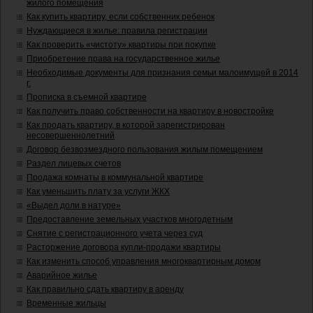
жилого помещения
Как купить квартиру, если собственник ребенок
Нуждающиеся в жилье: правила регистрации
Как проверить «чистоту» квартиры при покупке
Приобретение права на государственное жилье
Необходимые документы для признания семьи малоимущей в 2014
г.
Прописка в съемной квартире
Как получить право собственности на квартиру в новостройке
Как продать квартиру, в которой зарегистрирован
несовершеннолетний
Договор безвозмездного пользования жилым помещением
Раздел лицевых счетов
Продажа комнаты в коммунальной квартире
Как уменьшить плату за услуги ЖКХ
«Выдел доли в натуре»
Предоставление земельных участков многодетным
Снятие с регистрационного учета через суд
Расторжение договора купли-продажи квартиры
Как изменить способ управления многоквартирным домом
Аварийное жилье
Как правильно сдать квартиру в аренду
Временные жильцы