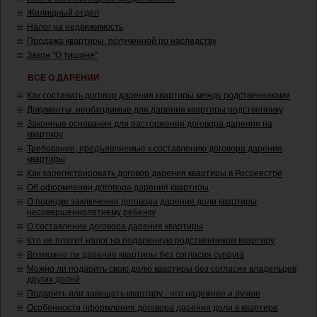
Жилищный отдел
Налог на недвижимость
Продажа квартиры, полученной по наследству
Закон "О тишине"
ВСЕ О ДАРЕНИИ
Как составить договор дарения квартиры между родственниками
Документы, необходимые для дарения квартиры родственнику
Законные основания для расторжения договора дарения на
квартиру
Требования, предъявляемые к составлению договора дарения
квартиры
Как зарегистрировать договор дарения квартиры в Росреестре
Об оформлении договора дарения квартиры
О порядке заключения договора дарения доли квартиры
несовершеннолетнему ребенку
О составлении договора дарения квартиры
Кто не платит налог на подаренную родственником квартиру
Возможно ли дарение квартиры без согласия супруга
Можно ли подарить свою долю квартиры без согласия владельцев
других долей
Подарить или завещать квартиру - что надежнее и лучше
Особенности оформления договора дарения доли в квартире