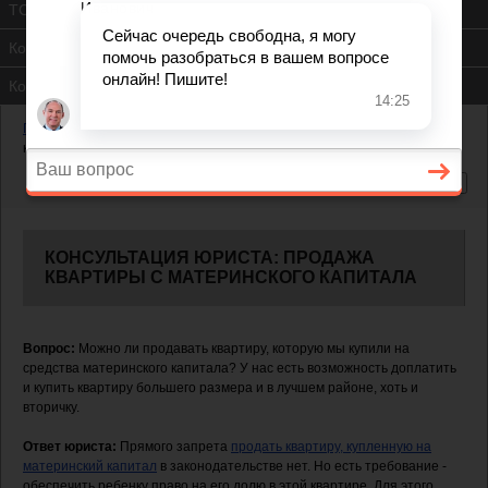
ТСЖ
Контакты
Консультация юриста
Главная
—
Жилищный вопрос
—
Продажа квартиры с материнского
капитала
КОНСУЛЬТАЦИЯ ЮРИСТА: ПРОДАЖА
КВАРТИРЫ С МАТЕРИНСКОГО КАПИТАЛА
Вопрос:
Можно ли продавать квартиру, которую мы купили на
средства материнского капитала? У нас есть возможность доплатить
и купить квартиру большего размера и в лучшем районе, хоть и
вторичку.
Ответ юриста:
Прямого запрета
продать квартиру, купленную на
материнский капитал
в законодательстве нет. Но есть требование -
обеспечить ребенку право на его долю в этой квартире. Для этого