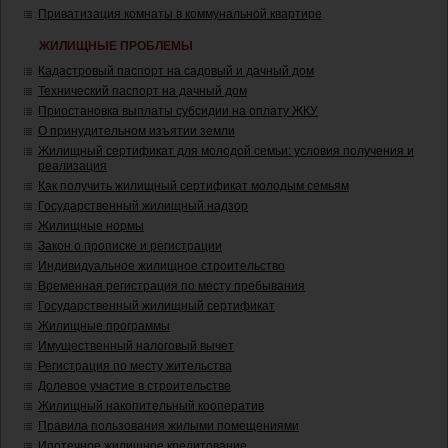
Приватизация комнаты в коммунальной квартире
ЖИЛИЩНЫЕ ПРОБЛЕМЫ
Кадастровый паспорт на садовый и дачный дом
Технический паспорт на дачный дом
Приостановка выплаты субсидии на оплату ЖКУ
О принудительном изъятии земли
Жилищный сертификат для молодой семьи: условия получения и
реализация
Как получить жилищный сертификат молодым семьям
Государственный жилищный надзор
Жилищные нормы
Закон о прописке и регистрации
Индивидуальное жилищное строительство
Временная регистрация по месту пребывания
Государственный жилищный сертификат
Жилищные программы
Имущественный налоговый вычет
Регистрация по месту жительства
Долевое участие в строительстве
Жилищный накопительный кооператив
Правила пользования жилыми помещениями
Ипотечное жилищное кредитование