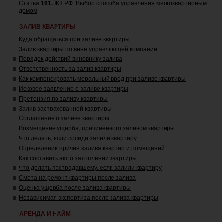
Статья
161.
ЖК РФ. Выбор способа управления многоквартирным
домом
ЗАЛИВ КВАРТИРЫ
Куда обращаться при заливе квартиры
Залив квартиры по вине управляющей компании
Порядок действий виновнику залива
Ответственность за залив квартиры
Как компенсировать моральный вред при заливе квартиры
Исковое заявление о заливе квартиры
Претензия по заливу квартиры
Залив застрахованной квартиры
Соглашение о заливе квартиры
Возмещение ущерба, причиненного заливом квартиры
Что делать, если соседи залили квартиру
Определение причин залива квартир и помещений
Как составить акт о затоплении квартиры
Что делать пострадавшему, если залили квартиру
Смета на ремонт квартиры после залива
Оценка ущерба после залива квартиры
Независимая экспертиза после залива квартиры
АРЕНДА И НАЙМ