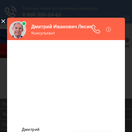
В закладки
Дежурный юрист, звоните!
938-86-71
Москва и МО
(499)
467-34-68
СПб и ЛО
(812)
Все регионы
8 800 350-24-63
Главная
Жилищная инспекция
Скачать ЖК РФ