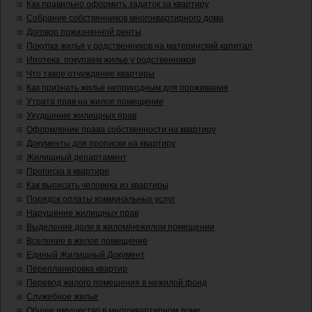
Как правильно оформить задаток за квартиру
Собрание собственников многоквартирного дома
Договор пожизненной ренты
Покупка жилья у родственников на материнский капитал
Ипотека: покупаем жилье у родственников
Что такое отчуждение квартиры
Как признать жилье непригодным для проживания
Утрата прав на жилое помещение
Ухудшение жилищных прав
Оформление права собственности на квартиру
Документы для прописки на квартиру
Жилищный департамент
Прописка в квартире
Как выписать человека из квартиры
Порядок оплаты коммунальных услуг
Нарушение жилищных прав
Выделение доли в жилом/нежилом помещении
Вселение в жилое помещение
Единый Жилищный Документ
Перепланировка квартир
Перевод жилого помещения в нежилой фонд
Служебное жилье
Общее имущество в многоквартирном доме