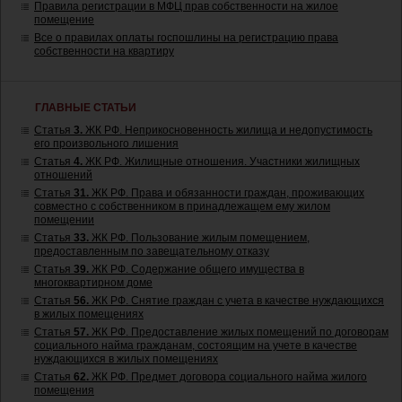
Правила регистрации в МФЦ прав собственности на жилое
помещение
Все о правилах оплаты госпошлины на регистрацию права
собственности на квартиру
ГЛАВНЫЕ СТАТЬИ
Статья
3.
ЖК РФ. Неприкосновенность жилища и недопустимость
его произвольного лишения
Статья
4.
ЖК РФ. Жилищные отношения. Участники жилищных
отношений
Статья
31.
ЖК РФ. Права и обязанности граждан, проживающих
совместно с собственником в принадлежащем ему жилом
помещении
Статья
33.
ЖК РФ. Пользование жилым помещением,
предоставленным по завещательному отказу
Статья
39.
ЖК РФ. Содержание общего имущества в
многоквартирном доме
Статья
56.
ЖК РФ. Снятие граждан с учета в качестве нуждающихся
в жилых помещениях
Статья
57.
ЖК РФ. Предоставление жилых помещений по договорам
социального найма гражданам, состоящим на учете в качестве
нуждающихся в жилых помещениях
Статья
62.
ЖК РФ. Предмет договора социального найма жилого
помещения