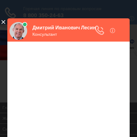
В закладки
Дежурный юрист, звоните!
938-86-71
Москва и МО
(499)
467-34-68
СПб и ЛО
(812)
Все регионы
8 800 350-24-63
Главная
Жилищная инспекция
Скачать ЖК РФ