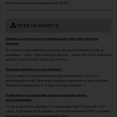
было бы увеличить как выигрыш до 25 000
ОТВЕТЫ ЮРИСТА
Причины и основания для прекращения действия договора
дарения
Я получила в дар квартиру год назад. На данный момент в ней не
проживаю – сдаю. Сдаю в аренду законно – через агентство, подписан
договор, плачу налоги. Поскольку я лично ...
Дарение квартиры сестре или брату
Есть ли какие-то особенности при дарении квартиры сестре и
двоюродной сестре? Мои родственницы переехали ко мне на время
обучения в университете. У меня есть другая кварт ...
Особенности составления договора дарения между
родственниками
Согласно договору дарения я получила квартиру от бабушки 5 лет
назад. В договоре было указано, что после окончания ВУЗа, я должна
подарить часть квартиры младшему брату. ...