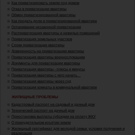
Как приватизировать землю под домом
Отказ в приватизации квартиры
Обмен приватизированной квартиры
Как продать долю в приватизированной квартире
Оспаривание незаконной приватизации
Расприватизация квартиры и нежилых помещений
Приватизация земельных участков
Сроки приватизации квартиры
Доверенность на приватизацию квартиры
Приватизация квартиры военнослужащим
Документы для приватизации квартиры
Приватизация квартиры - плюсы и минусы
Приватизация квартиры с чего начать…
Приватизация квартиры через суд
Приватизация комнаты в коммунальной квартире
ЖИЛИЩНЫЕ ПРОБЛЕМЫ
Кадастровый паспорт на садовый и дачный дом
Технический паспорт на дачный дом
Приостановка выплаты субсидии на оплату ЖКУ
О принудительном изъятии земли
Жилищный сертификат для молодой семьи: условия получения и
реализация