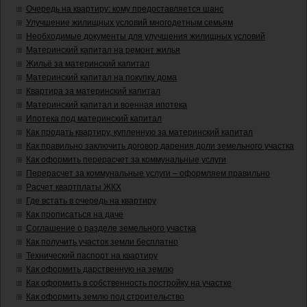
Очередь на квартиру: кому предоставляется шанс
Улучшение жилищных условий многодетным семьям
Необходимые документы для улучшения жилищных условий
Материнский капитал на ремонт жилья
Жильё за материнский капитал
Материнский капитал на покупку дома
Квартира за материнский капитал
Материнский капитал и военная ипотека
Ипотека под материнский капитал
Как продать квартиру, купленную за материнский капитал
Как правильно заключить договор дарения доли земельного участка
Как оформить перерасчет за коммунальные услуги
Перерасчет за коммунальные услуги – оформляем правильно
Расчет квартплаты ЖКХ
Где встать в очередь на квартиру
Как прописаться на даче
Соглашение о разделе земельного участка
Как получить участок земли бесплатно
Технический паспорт на квартиру
Как оформить дарственную на землю
Как оформить в собственность постройку на участке
Как оформить землю под строительство