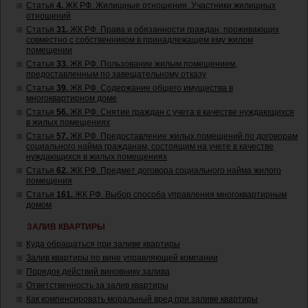
Статья
4.
ЖК РФ. Жилищные отношения. Участники жилищных
отношений
Статья
31.
ЖК РФ. Права и обязанности граждан, проживающих
совместно с собственником в принадлежащем ему жилом
помещении
Статья
33.
ЖК РФ. Пользование жилым помещением,
предоставленным по завещательному отказу
Статья
39.
ЖК РФ. Содержание общего имущества в
многоквартирном доме
Статья
56.
ЖК РФ. Снятие граждан с учета в качестве нуждающихся
в жилых помещениях
Статья
57.
ЖК РФ. Предоставление жилых помещений по договорам
социального найма гражданам, состоящим на учете в качестве
нуждающихся в жилых помещениях
Статья
62.
ЖК РФ. Предмет договора социального найма жилого
помещения
Статья
161.
ЖК РФ. Выбор способа управления многоквартирным
домом
ЗАЛИВ КВАРТИРЫ
Куда обращаться при заливе квартиры
Залив квартиры по вине управляющей компании
Порядок действий виновнику залива
Ответственность за залив квартиры
Как компенсировать моральный вред при заливе квартиры