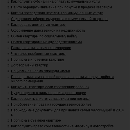
Как получить субсидии на оплату коммунальных услуг
На что обращать внимание при покупке и продаже квартиры
Каковы последствия неуплаты за коммунальные услуги
Содержание общего имущества в коммунальной квартире
Как продать ипотечную квартиру
Оформление дарственной на недвижимость
Обмен квартиры по социальному найму
Обмен квартирами между родственниками
Размер платы за жилое помещение
Что такое проблемные квартиры
Прописка в ипотечной квартире
Договор мены квартир
Социальная норма площади жилья
Последствия самовольной перепланировки и переустройства
жилого помещения
Как купить квартиру, если собственник ребенок
Нуждающиеся в жилье: правила регистрации
Как проверить «чистоту» квартиры при покупке
Приобретение права на государственное жилье
Необходимые документы для признания семьи малоимущей в 2014
г.
Прописка в съемной квартире
Как получить право собственности на квартиру в новостройке