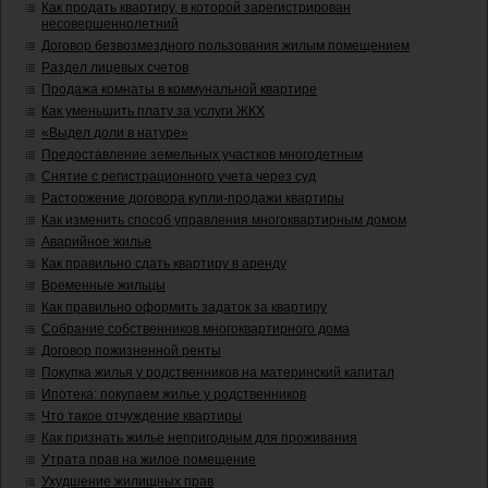
Как продать квартиру, в которой зарегистрирован
несовершеннолетний
Договор безвозмездного пользования жилым помещением
Раздел лицевых счетов
Продажа комнаты в коммунальной квартире
Как уменьшить плату за услуги ЖКХ
«Выдел доли в натуре»
Предоставление земельных участков многодетным
Снятие с регистрационного учета через суд
Расторжение договора купли-продажи квартиры
Как изменить способ управления многоквартирным домом
Аварийное жилье
Как правильно сдать квартиру в аренду
Временные жильцы
Как правильно оформить задаток за квартиру
Собрание собственников многоквартирного дома
Договор пожизненной ренты
Покупка жилья у родственников на материнский капитал
Ипотека: покупаем жилье у родственников
Что такое отчуждение квартиры
Как признать жилье непригодным для проживания
Утрата прав на жилое помещение
Ухудшение жилищных прав