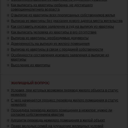
Как выписать из квартиры ребенка, не достигшего
совершеннолетнего возраста
О выписке из квартиры всех прописанных собственников жилья
Выписка из квартиры без указания нового адреса места жительства
Как составить исковое заявление в суд на выписку из квартиры
Как выписать человека из квартиры в его отсутствие
Выписка из квартиры: необходимые документы
Доверенность на выписку из жилого помещения
Выписка из квартиры в связи с продажей собственности
Особенности составления искового заявления о выписке из
квартиры
Выселение из квартиры
ЖИЛИЩНЫЙ ВОПРОС
Условия, при которых возможен перевод жилого объекта в статус
нежилого
С чего начинается процесс перевода жилого помещения в статус
нежилого
Процедура перевода жилого помещения в нежилое: нужно ли
согласие собственников квартир
Алгоритм перевода нежилого помещения в жилой объект
Право молодых семей на улучшение жилищных условий