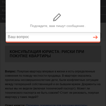
ТСЖ
Контакты
Консультация юриста
Главная
—
Жилищный вопрос
—
Риски при покупке квартиры
КОНСУЛЬТАЦИЯ ЮРИСТА: РИСКИ ПРИ
ПОКУПКЕ КВАРТИРЫ
Вопрос:
Покупаю квартиру впервые в жизни и есть определенные
сомнения по поводу честности продавца. В квартире оказались
прописаны несовершеннолетние дети, были конфликтные ситуации
между теперешней собственницей и ее бывшим мужем. Документы на
жилье мы не видели (включая технический паспорт). Может ли
технического паспорта не быть совсем? Стоит ли рисковать, покупая
квартиру у таких людей?
Ответ юриста:
Перечень документов для продажи квартиры