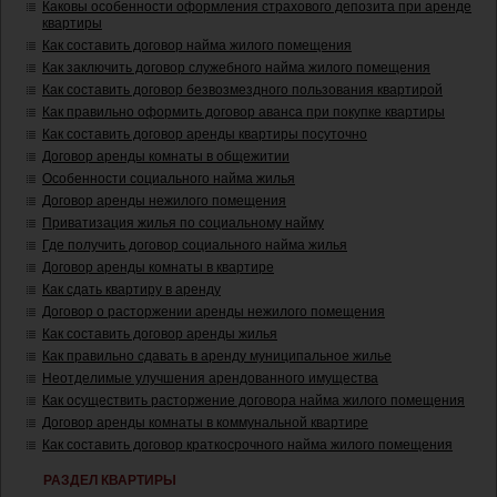
Каковы особенности оформления страхового депозита при аренде
квартиры
Как составить договор найма жилого помещения
Как заключить договор служебного найма жилого помещения
Как составить договор безвозмездного пользования квартирой
Как правильно оформить договор аванса при покупке квартиры
Как составить договор аренды квартиры посуточно
Договор аренды комнаты в общежитии
Особенности социального найма жилья
Договор аренды нежилого помещения
Приватизация жилья по социальному найму
Где получить договор социального найма жилья
Договор аренды комнаты в квартире
Как сдать квартиру в аренду
Договор о расторжении аренды нежилого помещения
Как составить договор аренды жилья
Как правильно сдавать в аренду муниципальное жилье
Неотделимые улучшения арендованного имущества
Как осуществить расторжение договора найма жилого помещения
Договор аренды комнаты в коммунальной квартире
Как составить договор краткосрочного найма жилого помещения
РАЗДЕЛ КВАРТИРЫ