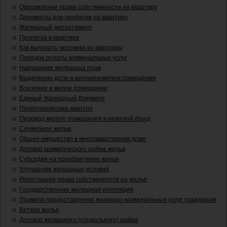
Оформление права собственности на квартиру
Документы для прописки на квартиру
Жилищный департамент
Прописка в квартире
Как выписать человека из квартиры
Порядок оплаты коммунальных услуг
Нарушение жилищных прав
Выделение доли в жилом/нежилом помещении
Вселение в жилое помещение
Единый Жилищный Документ
Перепланировка квартир
Перевод жилого помещения в нежилой фонд
Служебное жилье
Общее имущество в многоквартирном доме
Договор коммерческого найма жилья
Субсидия на приобретение жилья
Улучшение жилищных условий
Регистрация права собственности на жилье
Государственная жилищная инспекция
Правила предоставления жилищно-коммунальных услуг гражданам
Ветхое жилье
Договор жилищного (социального) найма