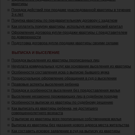
квартиры
Порядок действий при продаже унаследованной квартиры в течение
3-х лет
Покупка квартиры по предварительному договору с задатком
Как оплатить покупку квартиры, используя материнский капитал
Оформление договора купли-продажи квартиры с представителем
по доверенности
Подготовка договора купли-продажи квартиры своими силами
ВЫПИСКА И ВЫСЕЛЕНИЕ
Порядок выселения из квартиры прописанных лиц
Неуплата коммунальных услуг как основание выселения из квартиры
Особенности составления иска о выписке бывшего мужа
Процессуальное оформление обращения в суд о выселении
Правовые аспекты выселения ребенка
Порядок и особенности выселения без предоставления жилья
Выселение незаконно проживающих лиц в судебном порядке
Особенности выписки из квартиры по судебному решению
Как выписать из квартиры ребенка, не достигшего
совершеннолетнего возраста
О выписке из квартиры всех прописанных собственников жилья
Выписка из квартиры без указания нового адреса места жительства
Как составить исковое заявление в суд на выписку из квартиры