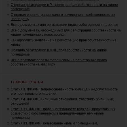
О сроках регистрации в Росреестре прав собственности на жилое
помещение
О правилах регистрации жилого помещения в собственность по
наследству
Все о документах для регистрации права собственности на жилье
Все о документах, необходимых для регистрации собственности на
жилое помещение в новостройке
Как оформить заявление на регистрацию прав собственности на
жилье
Правила регистрации в МФЦ прав собственности на жилое
помещение
Все о правилах оплаты госпошлины на регистрацию права
собственности на квартиру
ГЛАВНЫЕ СТАТЬИ
Статья
3.
ЖК РФ. Неприкосновенность жилища и недопустимость
его произвольного лишения
Статья
4.
ЖК РФ. Жилищные отношения. Участники жилищных
отношений
Статья
31.
ЖК РФ. Права и обязанности граждан, проживающих
совместно с собственником в принадлежащем ему жилом
помещении
Статья
33.
ЖК РФ. Пользование жилым помещением,