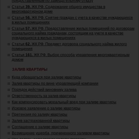
предоставленным по завещательному отказу
Статья
39.
ЖК РФ. Содержание общего имущества в
многоквартирном доме
Статья
56.
ЖК РФ. Снятие граждан с учета в качестве нуждающихся
в жилых помещениях
Статья
57.
ЖК РФ. Предоставление жилых помещений по договорам
социального найма гражданам, состоящим на учете в качестве
нуждающихся в жилых помещениях
Статья
62.
ЖК РФ. Предмет договора социального найма жилого
помещения
Статья
161.
ЖК РФ. Выбор способа управления многоквартирным
домом
ЗАЛИВ КВАРТИРЫ
Куда обращаться при заливе квартиры
Залив квартиры по вине управляющей компании
Порядок действий виновнику залива
Ответственность за залив квартиры
Как компенсировать моральный вред при заливе квартиры
Исковое заявление о заливе квартиры
Претензия по заливу квартиры
Залив застрахованной квартиры
Соглашение о заливе квартиры
Возмещение ущерба, причиненного заливом квартиры