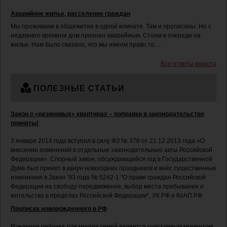
Аварийное жилье, расселение граждан
Мы проживаем в общежитии в одной комнате. Там и прописаны. Но с
недавнего времени дом признан аварийным. Стоим в очереди на
жилье. Нам было сказано, что мы имеем право то ...
Все ответы юриста
ПОЛЕЗНЫЕ СТАТЬИ
Закон о «резиновых» квартирах – поправки в законодательство
приняты!
3 января 2014 года вступил в силу ФЗ № 376 от 21.12.2013 года «О
внесении изменений в отдельные законодательные акты Российской
Федерации». Спорный закон, обсуждающийся год в Государственной
Думе был принят в канун новогодних праздников и внёс существенные
изменения в Закон ’93 года № 5242-1 "О праве граждан Российской
Федерации на свободу передвижения, выбор места пребывания и
жительства в пределах Российской Федерации", УК РФ и КоАП РФ.
Прописка новорожденного в РФ
Рождение ребенка для многих семей является счастливым моментом