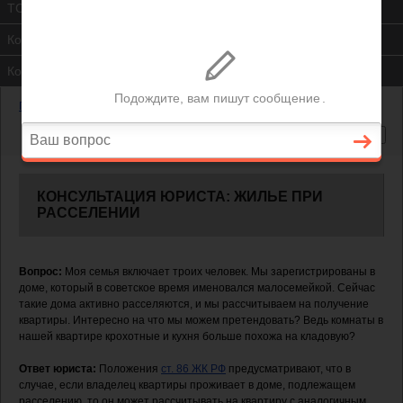
ТСЖ
Контакты
Консультация юриста
Главная
—
Жилищный вопрос
—
Жилье при расселении
КОНСУЛЬТАЦИЯ ЮРИСТА: ЖИЛЬЕ ПРИ
РАССЕЛЕНИИ
Вопрос:
Моя семья включает троих человек. Мы зарегистрированы в
доме, который в советское время именовался малосемейкой. Сейчас
такие дома активно расселяются, и мы рассчитываем на получение
квартиры. Интересно на что мы можем претендовать? Ведь комнаты в
нашей квартире крохотные и кухня больше похожа на кладовую?
Ответ юриста:
Положения
ст. 86 ЖК РФ
предусматривают, что в
случае, если владелец квартиры проживает в доме, подлежащем
расселению, то он может рассчитывать на квартиру с аналогичным