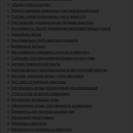
«Выдел доли в натуре»
Предоставление земельных участков многодетным
Снятие с регистрационного учета через суд
Расторжение договора купли-продажи квартиры
Как изменить способ управления многоквартирным домом
Аварийное жилье
Как правильно сдать квартиру в аренду
Временные жильцы
Как правильно оформить задаток за квартиру
Собрание собственников многоквартирного дома
Договор пожизненной ренты
Покупка жилья у родственников на материнский капитал
Ипотека: покупаем жилье у родственников
Что такое отчуждение квартиры
Как признать жилье непригодным для проживания
Утрата прав на жилое помещение
Ухудшение жилищных прав
Оформление права собственности на квартиру
Документы для прописки на квартиру
Жилищный департамент
Прописка в квартире
Как выписать человека из квартиры