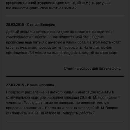
прописан со мной (муниципальное жилье, 40 кв.м.). какие у нас
возможности купить свое льготное жилье?
28.03.2015 - Степан Венерин
Добрый день! Мы живем в своем доме на земле все находится в
собственности. Собственником является мой отец. В доме
прописана еще мать, я с дочерью и мамин брат. На этом месте хотят
строить очистные, поэтому хотят переселять. На что мы можем
претендовать?И можем ли мы претендовать каждый на свою кварт
Ответ на вопрос дан по телефону.
27.03.2015 - Ирина Фролова
Предстоит расселение из ветхого жилья ,имеется две комнаты в
коммунальной квартире .на жилой площади 20,6 кВ. М. Прописаны 4
человека . Город дает такую же площадь , за дополнительную
предлагает заплатить. Норма на человека в городе 9 кВ. М. Вопрос:
как получить 9 кВ.м. На человека . Алгоритм действий.