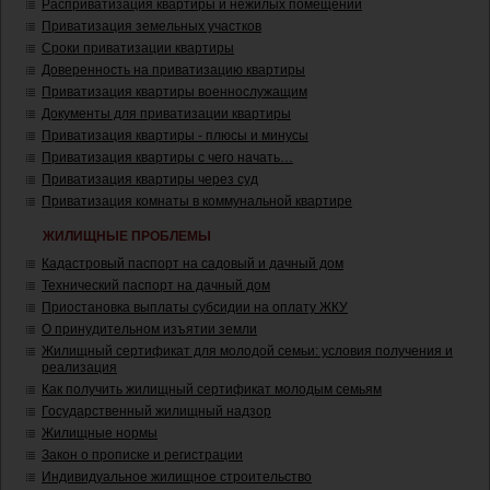
Расприватизация квартиры и нежилых помещений
Приватизация земельных участков
Сроки приватизации квартиры
Доверенность на приватизацию квартиры
Приватизация квартиры военнослужащим
Документы для приватизации квартиры
Приватизация квартиры - плюсы и минусы
Приватизация квартиры с чего начать…
Приватизация квартиры через суд
Приватизация комнаты в коммунальной квартире
ЖИЛИЩНЫЕ ПРОБЛЕМЫ
Кадастровый паспорт на садовый и дачный дом
Технический паспорт на дачный дом
Приостановка выплаты субсидии на оплату ЖКУ
О принудительном изъятии земли
Жилищный сертификат для молодой семьи: условия получения и
реализация
Как получить жилищный сертификат молодым семьям
Государственный жилищный надзор
Жилищные нормы
Закон о прописке и регистрации
Индивидуальное жилищное строительство