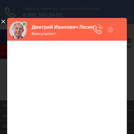
В закладки
Дежурный юрист, звоните!
938-86-71
Москва и МО
(499)
467-34-68
СПб и ЛО
(812)
Все регионы
8 800 350-24-63
Главная
Жилищная инспекция
Скачать ЖК РФ