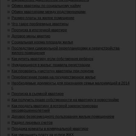
Обмен квартиры по социальному найму
Обмен квартирами между родственниками
Размер платы за жилое помещение
Что такое проблемные квартиры
Прописка в ипотечной квартире
Договор мены квартир
Социальная норма площади жилья
Последствия самовольной перепланировки и переустройства
жилого помещения
Как купить квартиру, если собственник ребенок
Нуждающиеся в жилье: правила регистрации
Как проверить «чистоту» квартиры при покупке
Приобретение права на государственное жилье
Необходимые документы для признания семьи малоимущей в 2014
г.
Прописка в съемной квартире
Как получить право собственности на квартиру в новостройке
Как продать квартиру, в которой зарегистрирован
несовершеннолетний
Договор безвозмездного пользования жилым помещением
Раздел лицевых счетов
Продажа комнаты в коммунальной квартире
Как уменьшить плату за услуги ЖКХ