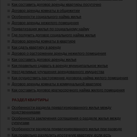
Как составить договор аренды квартиры посуточно
Договор аренды комнаты в общежитии
Особенности социального найма жилья
Договор аренды нежилого помещения
Приватизация жилья по социальному найму
Где получить договор социального найма жилья
Договор аренды комнаты в квартире
Как сдать квартиру в аренду
Договор о расторжении аренды нежилого помещения
Как составить договор аренды жилья
Как правильно сдавать в аренду муниципальное жилье
Неотделимые улучшения арендованного имущества
Как осуществить расторжение договора найма жилого помещения
Договор аренды комнаты в коммунальной квартире
Как составить договор краткосрочного найма жилого помещения
РАЗДЕЛ КВАРТИРЫ
Особенности раздела приватизированного жилья между
родственниками
Особенности заключения соглашения о разделе жилья между
супругами
Особенности раздела приватизированного жилья при разводе
Как правильно разделить ипотечную квартиру, если есть