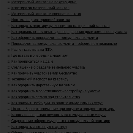
Материнский капитал на покупку дома
Квартира за материнский капитал
Материнский капитал и военная ипотека
Ипотека под материнский капитал
Как продать квартиру, купленную за материнский капитал
Как правильно заключить договор дарения доли земельного участка
Как оформить перерасчет за коммунальные услуги
Перерасчет за коммунальные услуги – оформляем правильно
Расчет квартплаты ЖКХ
Где встать в очередь на квартиру
Как прописаться на даче
Соглашение о разделе земельного участка
Как получить участок земли бесплатно
Технический паспорт на квартиру
Как оформить дарственную на землю
Как оформить в собственность постройку на участке
Как оформить землю под строительство
Как получить субсидии на оплату коммунальных услуг
На что обращать внимание при покупке и продаже квартиры
Каковы последствия неуплаты за коммунальные услуги
Содержание общего имущества в коммунальной квартире
Как продать ипотечную квартиру
Оформление дарственной на недвижимость