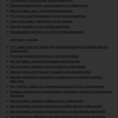
Что делать, если соседи залили квартиру
Определение причин залива квартир и помещений
Как составить акт о затоплении квартиры
Что делать пострадавшему, если залили квартиру
Смета на ремонт квартиры после залива
Оценка ущерба после залива квартиры
Независимая экспертиза после залива квартиры
АРЕНДА И НАЙМ
Что такое и как составить договор безвозмездного найма жилого
помещения
Отличие договора аренды от договора найма
Как составить договор безвозмездной аренды
Как составить договор аренды жилого помещения
Зачем нужна регистрация договора аренды квартиры
Каковы особенности аренды с правом последующего выкупа
квартиры
Что требует закон при сдаче жилья в аренду без посредников
Каковы особенности оформления страхового депозита при аренде
квартиры
Как составить договор найма жилого помещения
Как заключить договор служебного найма жилого помещения
Как составить договор безвозмездного пользования квартирой
Как правильно оформить договор аванса при покупке квартиры