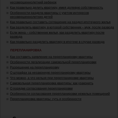
несовершеннолетний ребенок
Как правильно делить квартиру, имея долевую собственность
Особенности раздела квартиры с учетом интересов
несовершеннолетних детей
Как правильно составить соглашение на раздел ипотечного жилья
Как разделить квартиру, в которой собственник – муж, после развода
Если жена – собственник жилья, как разделить квартиру после
развода
Как правильно разделить квартиру в ипотеке в случае развода
ПЕРЕПЛАНИРОВКА
Как составить заявление на перепланировку квартиры
Особенности легализации самовольной перепланировки
Разрешение на перепланировку
О штрафах за незаконную перепланировку квартиры
Что можно, а что нельзя при перепланировке квартиры
Самовольная перепланировка квартиры: как узаконить
О порядке согласования перепланировки
Особенности согласования перепланировки нежилых помещений
Перепланировка квартиры: суть и особенности