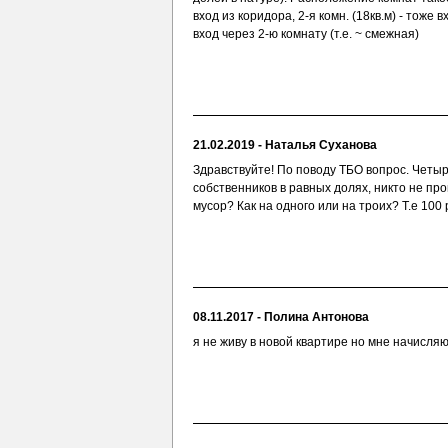
вход из коридора, 2-я комн. (18кв.м) - тоже в
вход через 2-ю комнату (т.е. ~ смежная)
21.02.2019 - Наталья Суханова
Здравствуйте! По поводу ТБО вопрос. Четы
собственников в равных долях, никто не проп
мусор? Как на одного или на троих? Т.е 100
08.11.2017 - Полина Антонова
я не живу в новой квартире но мне начисля