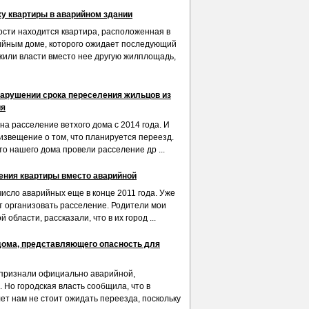
жу квартиры в аварийном здании
ости находится квартира, расположенная в
ийным доме, которого ожидает последующий
жили власти вместо нее другую жилплощадь,
нарушении срока переселения жильцов из
ия
на расселение ветхого дома с 2014 года. И
извещение о том, что планируется переезд.
о нашего дома провели расселение др ...
ения квартиры вместо аварийной
число аварийных еще в конце 2011 года. Уже
ут организовать расселение. Родители мои
 области, рассказали, что в их город ...
дома, представляющего опасность для
признали официально аварийной,
 Но городская власть сообщила, что в
ет нам не стоит ожидать переезда, поскольку