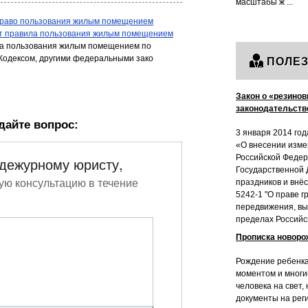
масштабы ж ...
 право пользования жилым помещением
ет правила пользования жилым помещением
ава пользования жилым помещением по
Кодексом, другими федеральными зако
ПОЛЕЗ
Закон о «резинов
законодательств
дайте вопрос:
3 января 2014 год
«О внесении изме
Российской Федер
 дежурному юристу,
Государственной 
ую консультацию в течение
праздников и внё
5242-1 "О праве 
передвижения, вы
пределах Российс
Прописка новоро
Рождение ребенка
моментом и многи
человека на свет,
документы на рег