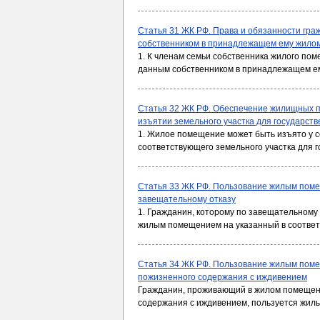
Статья 31 ЖК РФ. Права и обязанности гра
собственником в принадлежащем ему жило
1. К членам семьи собственника жилого по
данным собственником в принадлежащем е
Статья 32 ЖК РФ. Обеспечение жилищных п
изъятии земельного участка для государст
1. Жилое помещение может быть изъято у с
соответствующего земельного участка для 
Статья 33 ЖК РФ. Пользование жилым пом
завещательному отказу
1. Гражданин, которому по завещательному
жилым помещением на указанный в соответ
Статья 34 ЖК РФ. Пользование жилым поме
пожизненного содержания с иждивением
Гражданин, проживающий в жилом помещени
содержания с иждивением, пользуется жил