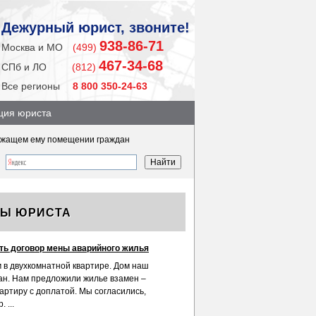
Дежурный юрист, звоните!
938-86-71
Москва и МО
(499)
467-34-68
СПб и ЛО
(812)
Все регионы
8 800 350-24-63
ция юриста
лежащем ему помещении граждан
ТЫ ЮРИСТА
ть договор мены аварийного жилья
 в двухкомнатной квартире. Дом наш
н. Нам предложили жилье взамен –
артиру с доплатой. Мы согласились,
 ...