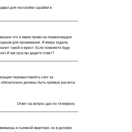
одвал для постройки сарайки в
сказано что я имею право на первоочердое
годным для проживания. Я вчера задала
значит такой и юрист. Если поможете буду
нет.И как срзу вы дадите ответ?
изация перевыставлять счет за
обязательно должны быть прямые расчеты
Ответ на вопрос дан по телефону.
оживаешь в съемной квартире, но в договор