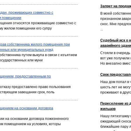
Запрет на прода
ждан, проживающих совместно с
В моей собственн
м помещении
признанном авар
мещения относятся проживающие совместно с
снос. Мне предло
му жилом помещении его супру
...
Судебный иск о 
рав собственника жилого помещения при
аварийного здан
венных или муниципальных нужд
Стояли в очередь 
обственника путем выкупа в связи с изъятием
вот уже получили 
государственных или муни
Но внезапно вмест
Срок предоставл
ещением, предоставленным по
Наш дом попал в 
 отказу предоставлено право пользования
шесть лет не мог
ствующем завещании срок, поль
проживают в другой
Переселение из 
щением на основании договора
жильцов
Нашу пятиэтажку 
и на основании договора пожизненного
ожидающей сноса.
ым помещением на условиях, которы
ближайшие пару л