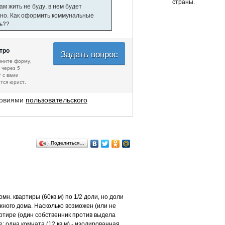
страны.
м жить не буду, в нем будет
нно. Как оформить коммунальные
ть??
тро
Задать вопрос
лните форму,
 через 5
 с вами
тся юрист.
ловиями
пользовательского
Поделиться…
н. квартиры (60кв.м) по 1/2 доли, но доли
ижного дома. Насколько возможен (или не
ртире (один собственник против выдела
: одна комната (12 кв.м) - изолированная,