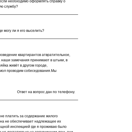
, если необходимо оформлять справку о
ую службу?
де могу ли я его выселить?
 поведение квартирантов атвратительное,
, наши замечания принимают в штыки, в
яйка живёт в другом городе,
 мол проводим собеседования.Мы
Ответ на вопрос дан по телефону.
 не платить за содержание жилого
на не обеспечивает надлежащее их
ищной инспекцией где я проживаю было