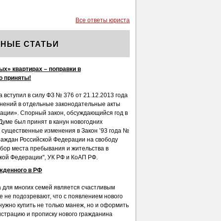
Все ответы юриста
НЫЕ СТАТЬИ
ых» квартирах – поправки в
о приняты!
а вступил в силу ФЗ № 376 от 21.12.2013 года
нений в отдельные законодательные акты
ации». Спорный закон, обсуждающийся год в
Думе был принят в канун новогодних
с существенные изменения в Закон ’93 года №
граждан Российской Федерации на свободу
бор места пребывания и жительства в
кой Федерации", УК РФ и КоАП РФ.
жденного в РФ
 для многих семей является счастливым
е не подозревают, что с появлением нового
 нужно купить не только манеж, но и оформить
истрацию и прописку нового гражданина