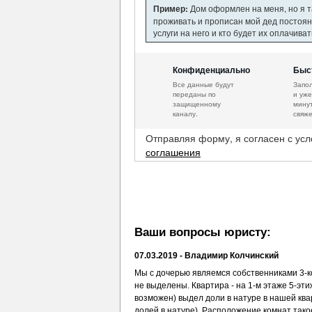
Пример:
Дом оформлен на меня, но я та
проживать и прописан мой дед постоя
услуги на него и кто будет их оплачива
Конфиденциально
Быс
Все данные будут
Запо
переданы по
и уже
защищенному
минут
каналу.
свяже
Отправляя форму, я согласен с ус
соглашения
Ваши вопросы юристу:
07.03.2019 - Владимир Колчинский
Мы с дочерью являемся собственниками 3-ком
не выделены. Квартира - на 1-м этаже 5-эт
возможен) выдел доли в натуре в нашей ква
долей в натуре). Расположение комнат такое